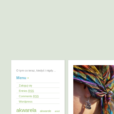
O tym co teraz, kiedyś i nigdy…
Menu
Zaloguj się
Entries
RSS
Comments
RSS
Wordpress
akwarela
akwarele
anioł