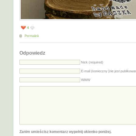
4
Permalink
Odpowiedz
Nick (required)
E-mail (konieczny [nie jest publikowa
WWW
Zanim umieścisz komentarz wypełnij okienko poniżej.