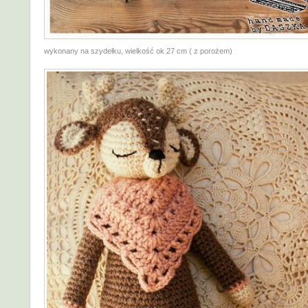
wykonany na szydełku, wielkość ok 27 cm ( z porożem)