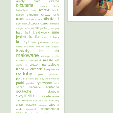
anioły
biało czarne
biżuteria
biżuteria ślubna
broszki
buciki
bransoletki
bratki
cytaty
cyto
chmury
Chorwacja
dla dzieci
dzieci
czapka
czapeczka
dzieci
drzewa
dom
dziecko
droga
filc
długie kolczyki
graffiti
grzyby
góry
inne
haft
haft krzyżykowy
kartki
jesień
kobieta
kawa
kolczyki
kolczyki sutasz
kolczyki
kolorowo
kot
ślubne
komplet
książki
kwiaty
lato
las
malowane
malowane na szkle
miasto
maskotki
maskotka
miś
na prezent
na tablecie
motyle
niebo
obrazek
noc
obrusy
owoce
ozdoby
podróże
pies
portrety
Poznań
prezenty dla mnie
ptak
ptaki
rysowane
pudełka
róża
scrap
soutache
serwetki
soutache
starocie
szydełko
szydełkowe
zabawki
urodziny
ubrania dla dzieci
wiosna
wakacje
uszyte
warzywa
wspomnienia
woda
wspominki