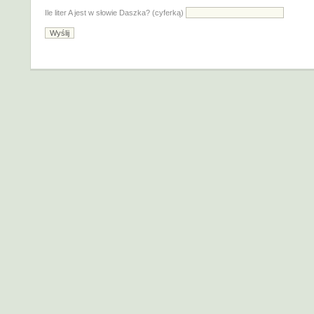
Ile liter A jest w słowie Daszka? (cyferką)