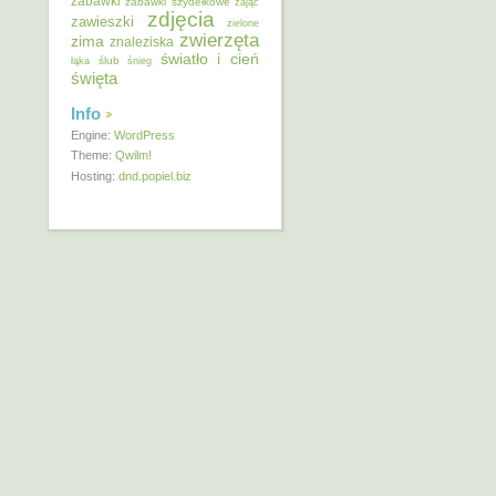
zabawki
zabawki szydełkowe
zając
zdjęcia
zawieszki
zielone
zwierzęta
zima
znaleziska
światło i cień
ślub
łąka
śnieg
święta
Info
Engine:
WordPress
Theme:
Qwilm!
Hosting:
dnd.popiel.biz