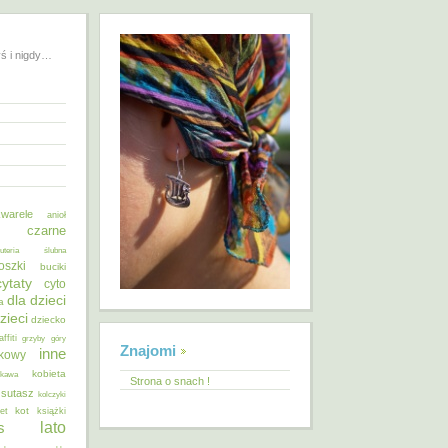
yś i nigdy…
warele
anioł
o czarne
żuteria ślubna
oszki
buciki
cytaty
cyto
dla dzieci
a
zieci
dziecko
affiti
grzyby
góry
Znajomi
inne
ykowy
kobieta
kawa
Strona o snach !
 sutasz
kolczyki
kot
et
książki
lato
s