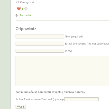
K.I. Gałczyński
1
Permalink
Odpowiedz
Nick (required)
E-mail (konieczny [nie jest publikowa
WWW
Zanim umieścisz komentarz wypełnij okienko poniżej.
Ile liter A jest w słowie Daszka? (cyferką)