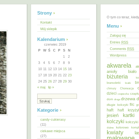
Strony
O tym co teraz, kied
Kontakt
Menu
Mój sklepik
Zaloguj się
Kalendarium
Entries
RSS
czerwiec 2019
Comments
RSS
P
W
Ś
C
P
S
N
Wordpress
1
2
3
4
5
6
7
8
9
akwarela
ak
10
11
12
13
14
15
16
anioły
biał
17
18
19
20
21
22
23
biżuteria
bi
24
25
26
27
28
29
30
br
bransoletki
bratki
« maj
lip »
chmury
Chorwacja
dzieci
czapk
czapeczka
d
drzewa
dom
droga
filc
długie kolczyki
gr
Kategorie
haft
haft krzyż
kartki
jesień
candy-cukierasy
kolczyki
kolczyki
(11)
kolorowo
ślubne
kompl
ciekawe miejsca
kwiaty
la
(27)
malowane