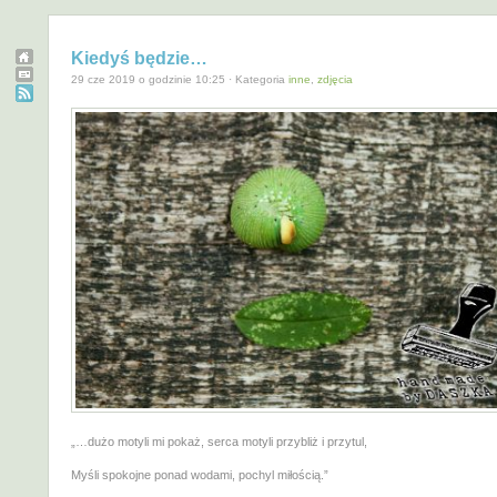
Kiedyś będzie…
29 cze 2019 o godzinie 10:25 · Kategoria
inne
,
zdjęcia
„…dużo motyli mi pokaż, serca motyli przybliż i przytul,
Myśli spokojne ponad wodami, pochyl miłością.”