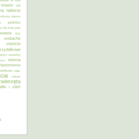
alowane na szkle
miasto
miś
na tablecie
obrusy
owoce
podróże
s
ty dla mnie
ptak
sowane
róża
soutache
starocie
szydełkowe
urodziny
dzieci
wiosna
zywa
spomnienia
ydełkowe
zając
cia
zielone
zwierzęta
atło i cień
iz