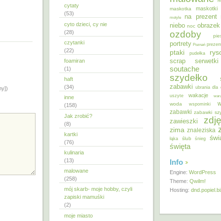
m
cytaty
maskotki
maskotka
(53)
na prezent
motyle
cyto dzieci, cy nie
niebo
obrazek
noc
ozdoby
(28)
pie
czytanki
portrety
Poznań
prezen
(22)
ptaki
ry
pudełka
scrap
foamiran
serwetki
soutache
(1)
szydełko
haft
zabawki
(34)
ubrania dla 
ny])
wakacje
uszyte
war
inne
w
woda
wspominki
(158)
zabawki
zabawki sz
Jak zrobić?
zdję
zawieszki
(8)
zima
znaleziska
kartki
świ
ślub
łąka
śnieg
(76)
święta
kulinaria
(13)
Info
malowane
Engine:
WordPress
(258)
Theme:
Qwilm!
mój skarb- moje hobby, czyli
Hosting:
dnd.popiel.b
zapiski mamuśki
(2)
moje miasto