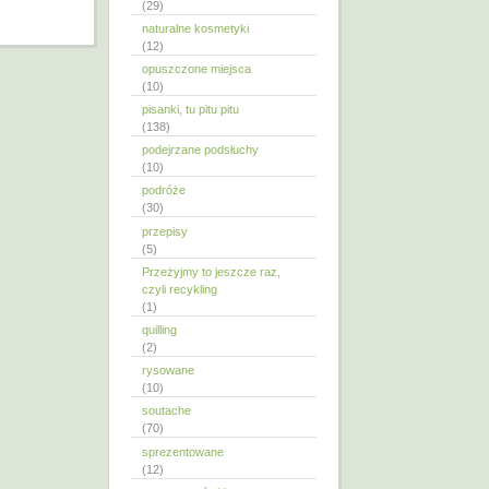
(29)
naturalne kosmetyki
(12)
opuszczone miejsca
(10)
pisanki, tu pitu pitu
(138)
podejrzane podsłuchy
(10)
podróże
(30)
przepisy
(5)
Przeżyjmy to jeszcze raz,
czyli recykling
(1)
quilling
(2)
rysowane
(10)
soutache
(70)
sprezentowane
(12)