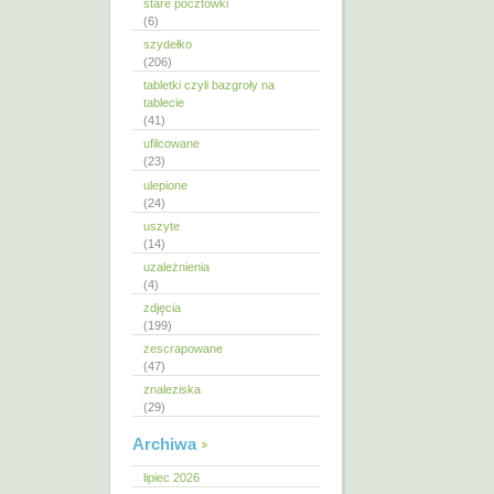
stare pocztówki
(6)
szydełko
(206)
tabletki czyli bazgroły na
tablecie
(41)
ufilcowane
(23)
ulepione
(24)
uszyte
(14)
uzależnienia
(4)
zdjęcia
(199)
zescrapowane
(47)
znaleziska
(29)
Archiwa
lipiec 2026