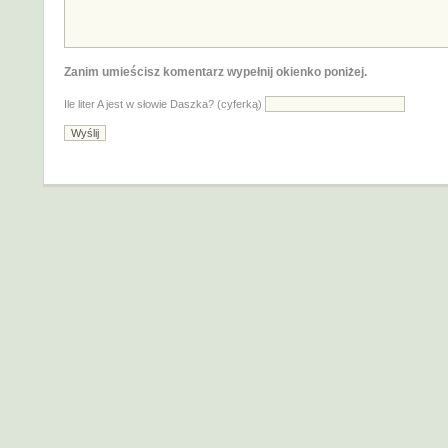
Zanim umieścisz komentarz wypełnij okienko poniżej.
Ile liter A jest w słowie Daszka? (cyferką)