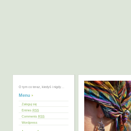
O tym co teraz, kiedyś i nigdy…
Menu
Zaloguj się
Entries
RSS
Comments
RSS
Wordpress