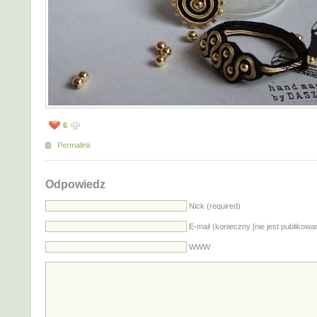
6
Permalink
Odpowiedz
Nick (required)
E-mail (konieczny [nie jest publikowa
WWW