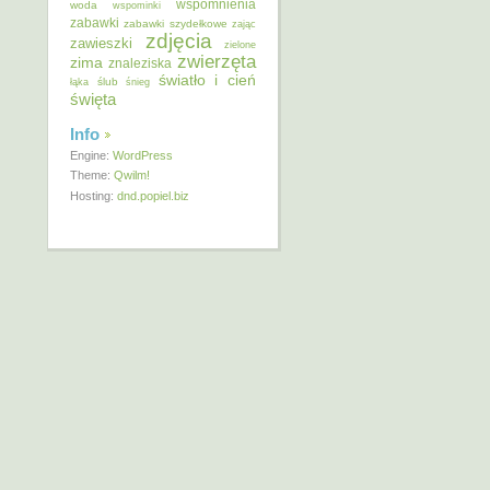
wspomnienia
woda
wspominki
zabawki
zabawki szydełkowe
zając
zdjęcia
zawieszki
zielone
zwierzęta
zima
znaleziska
światło i cień
ślub
łąka
śnieg
święta
Info
Engine:
WordPress
Theme:
Qwilm!
Hosting:
dnd.popiel.biz