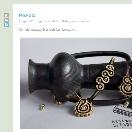
Pozłota
10 gru 2013 o godzinie 18:59 · Kategoria
soutache
Komplet sutasz- bransoletka i kolczyki.