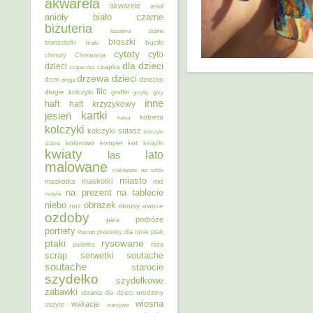
akwarela
akwarele
anioł
anioły
biało czarne
biżuteria
biżuteria ślubna
broszki
buciki
bransoletki
bratki
cytaty
cyto
chmury
Chorwacja
dla dzieci
dzieci
czapka
czapeczka
dzieci
drzewa
dom
dziecko
droga
filc
długie kolczyki
graffiti
grzyby
góry
inne
haft
haft krzyżykowy
kartki
jesień
kobieta
kawa
kolczyki
kolczyki sutasz
kolczyki
kolorowo
kot
ślubne
komplet
książki
kwiaty
lato
las
malowane
malowane na szkle
miasto
maskotki
maskotka
miś
na prezent
na tablecie
motyle
niebo
obrazek
noc
obrusy
owoce
ozdoby
podróże
pies
portrety
Poznań
prezenty dla mnie
ptak
ptaki
rysowane
pudełka
róża
scrap
soutache
serwetki
soutache
starocie
szydełko
szydełkowe
zabawki
urodziny
ubrania dla dzieci
wiosna
wakacje
uszyte
warzywa