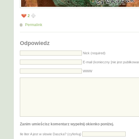
2
Permalink
Odpowiedz
Nick (required)
E-mail (konieczny [nie jest publikowa
WWW
Zanim umieścisz komentarz wypełnij okienko poniżej.
Ile liter A jest w słowie Daszka? (cyferką)