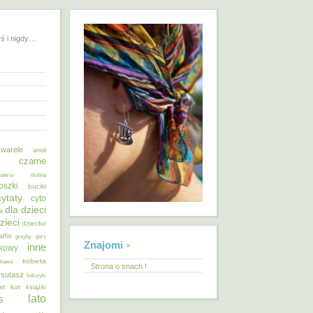
yś i nigdy…
warele
anioł
o czarne
żuteria ślubna
oszki
buciki
cytaty
cyto
dla dzieci
a
zieci
dziecko
affiti
grzyby
góry
Znajomi
inne
ykowy
kobieta
kawa
Strona o snach !
 sutasz
kolczyki
kot
et
książki
lato
s