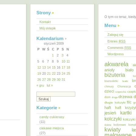
Strony
O tym co teraz, kied
Kontakt
Menu
Mój sklepik
Zaloguj się
Kalendarium
Entries
RSS
styczeń 2009
Comments
RSS
P
W
Ś
C
P
S
N
Wordpress
1
2
3
4
5
6
7
8
9
10
11
akwarela
ak
12
13
14
15
16
17
18
anioły
biał
19
20
21
22
23
24
25
biżuteria
bi
26
27
28
29
30
31
br
bransoletki
bratki
« gru
lut »
chmury
Chorwacja
dzieci
czapk
czapeczka
d
drzewa
dom
droga
filc
długie kolczyki
gr
Kategorie
haft
haft krzyż
kartki
jesień
candy-cukierasy
kolczyki
kolczyki
(11)
kolorowo
ślubne
kompl
ciekawe miejsca
kwiaty
la
(27)
malowane