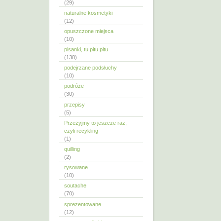
(29)
naturalne kosmetyki
(12)
opuszczone miejsca
(10)
pisanki, tu pitu pitu
(138)
podejrzane podsłuchy
(10)
podróże
(30)
przepisy
(5)
Przeżyjmy to jeszcze raz,
czyli recykling
(1)
quilling
(2)
rysowane
(10)
soutache
(70)
sprezentowane
(12)