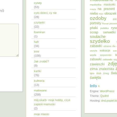
m
cytaty
maskotki
maskotka
(53)
na prezent
motyle
ny])
cyto dzieci, cy nie
niebo
obrazek
noc
ozdoby
(28)
pie
czytanki
portrety
Poznań
prezen
(22)
ptaki
ry
pudełka
scrap
foamiran
serwetki
soutache
(1)
szydełko
haft
zabawki
(34)
ubrania dla 
wakacje
uszyte
war
inne
w
woda
wspominki
(158)
zabawki
zabawki sz
Jak zrobić?
zdję
zawieszki
(8)
zima
znaleziska
kartki
świ
ślub
łąka
śnieg
(76)
święta
kulinaria
(13)
Info
malowane
Engine:
WordPress
(258)
Theme:
Qwilm!
mój skarb- moje hobby, czyli
Hosting:
dnd.popiel.b
zapiski mamuśki
(2)
moje miasto