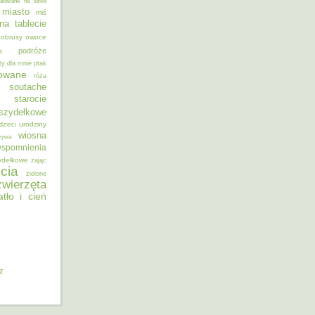
alowane na szkle
miasto
miś
na tablecie
obrusy
owoce
podróże
s
ty dla mnie
ptak
sowane
róża
soutache
starocie
szydełkowe
urodziny
dzieci
wiosna
zywa
spomnienia
ydełkowe
zając
cia
zielone
zwierzęta
atło i cień
iz