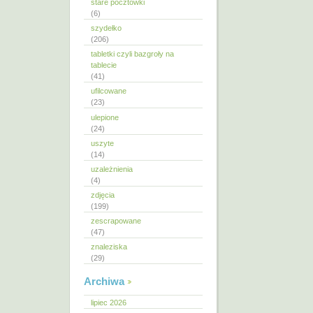
stare pocztówki
(6)
szydełko
(206)
tabletki czyli bazgroły na
tablecie
(41)
ufilcowane
(23)
ulepione
(24)
uszyte
(14)
uzależnienia
(4)
zdjęcia
(199)
zescrapowane
(47)
znaleziska
(29)
Archiwa
lipiec 2026