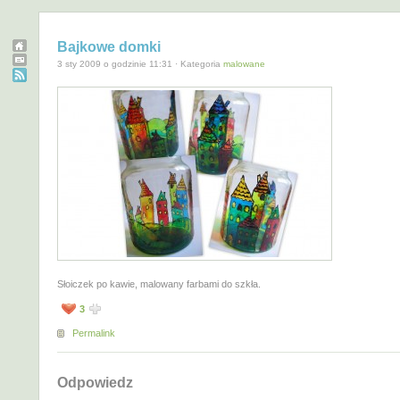
Bajkowe domki
3 sty 2009 o godzinie 11:31 · Kategoria
malowane
Słoiczek po kawie, malowany farbami do szkła.
3
Permalink
Odpowiedz