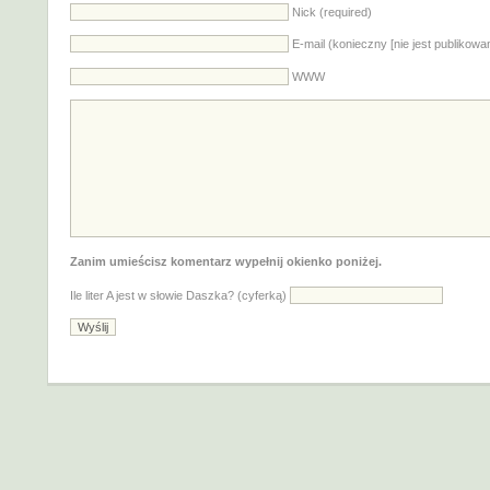
Nick (required)
E-mail (konieczny [nie jest publikowa
WWW
Zanim umieścisz komentarz wypełnij okienko poniżej.
Ile liter A jest w słowie Daszka? (cyferką)