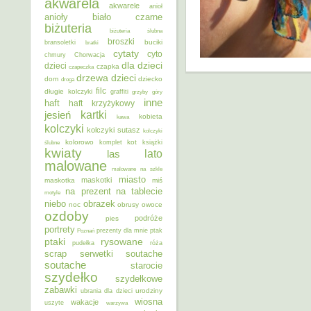
akwarela
akwarele
anioł
anioły
biało czarne
biżuteria
biżuteria ślubna
broszki
buciki
bransoletki
bratki
cytaty
cyto
chmury
Chorwacja
dla dzieci
dzieci
czapka
czapeczka
dzieci
drzewa
dom
dziecko
droga
filc
długie kolczyki
graffiti
grzyby
góry
inne
haft
haft krzyżykowy
kartki
jesień
kobieta
kawa
kolczyki
kolczyki sutasz
kolczyki
kolorowo
kot
ślubne
komplet
książki
kwiaty
lato
las
malowane
malowane na szkle
miasto
maskotki
maskotka
miś
na prezent
na tablecie
motyle
niebo
obrazek
noc
obrusy
owoce
ozdoby
podróże
pies
portrety
Poznań
prezenty dla mnie
ptak
ptaki
rysowane
pudełka
róża
scrap
soutache
serwetki
soutache
starocie
szydełko
szydełkowe
zabawki
urodziny
ubrania dla dzieci
wiosna
wakacje
uszyte
warzywa