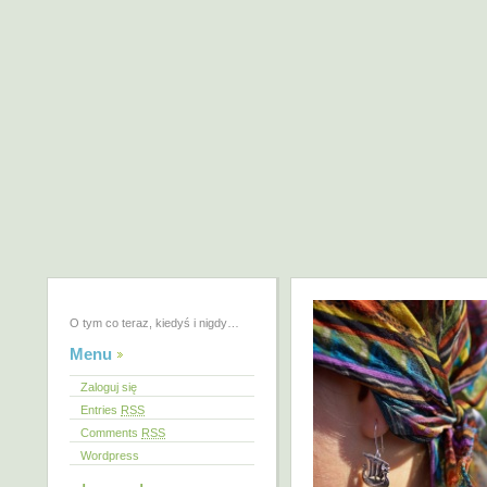
O tym co teraz, kiedyś i nigdy…
Menu
Zaloguj się
Entries
RSS
Comments
RSS
Wordpress