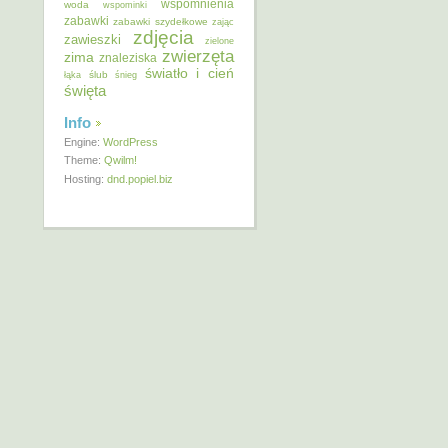
wspomnienia
woda
wspominki
zabawki
zabawki szydełkowe
zając
zdjęcia
zawieszki
zielone
zwierzęta
zima
znaleziska
światło i cień
ślub
łąka
śnieg
święta
Info
Engine:
WordPress
Theme:
Qwilm!
Hosting:
dnd.popiel.biz