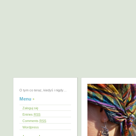
O tym co teraz, kiedyś i nigdy…
Menu
Zaloguj się
Entries
RSS
Comments
RSS
Wordpress