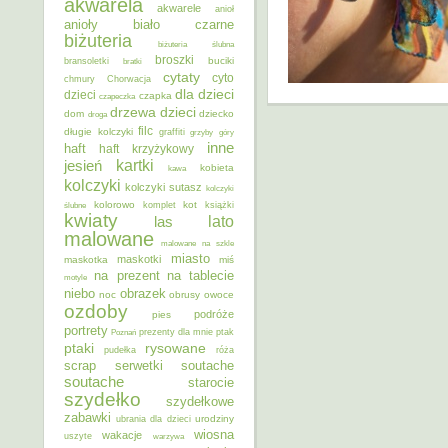
akwarela
akwarele
anioł
anioły
biało czarne
biżuteria
biżuteria ślubna
broszki
buciki
bransoletki
bratki
cytaty
cyto
chmury
Chorwacja
dla dzieci
dzieci
czapka
czapeczka
dzieci
drzewa
dom
dziecko
droga
filc
długie kolczyki
graffiti
grzyby
góry
inne
haft
haft krzyżykowy
kartki
jesień
kobieta
kawa
kolczyki
kolczyki sutasz
kolczyki
kolorowo
kot
ślubne
komplet
książki
kwiaty
lato
las
malowane
malowane na szkle
miasto
maskotki
maskotka
miś
na prezent
na tablecie
motyle
niebo
obrazek
noc
obrusy
owoce
ozdoby
podróże
pies
portrety
Poznań
prezenty dla mnie
ptak
ptaki
rysowane
pudełka
róża
scrap
soutache
serwetki
soutache
starocie
szydełko
szydełkowe
zabawki
urodziny
ubrania dla dzieci
wiosna
wakacje
uszyte
warzywa