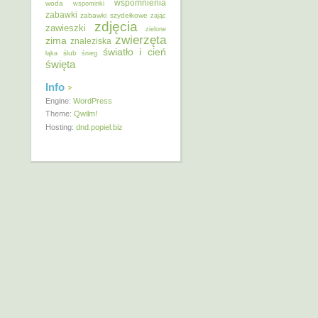
wspomnienia
woda
wspominki
zabawki
zabawki szydełkowe
zając
zdjęcia
zawieszki
zielone
zwierzęta
zima
znaleziska
światło i cień
ślub
łąka
śnieg
święta
Info
Engine:
WordPress
Theme:
Qwilm!
Hosting:
dnd.popiel.biz