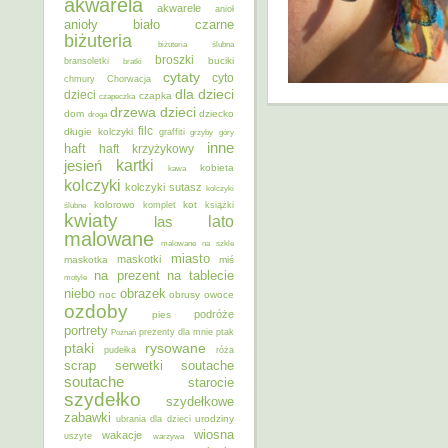
akwarela
akwarele
anioł
anioły
biało czarne
biżuteria
biżuteria ślubna
broszki
buciki
bransoletki
bratki
cytaty
cyto
chmury
Chorwacja
dla dzieci
dzieci
czapka
czapeczka
dzieci
drzewa
dom
dziecko
droga
filc
długie kolczyki
graffiti
grzyby
góry
inne
haft
haft krzyżykowy
kartki
jesień
kobieta
kawa
kolczyki
kolczyki sutasz
kolczyki
kolorowo
kot
ślubne
komplet
książki
kwiaty
lato
las
malowane
malowane na szkle
miasto
maskotki
maskotka
miś
na prezent
na tablecie
motyle
niebo
obrazek
noc
obrusy
owoce
ozdoby
podróże
pies
portrety
Poznań
prezenty dla mnie
ptak
ptaki
rysowane
pudełka
róża
scrap
soutache
serwetki
soutache
starocie
szydełko
szydełkowe
zabawki
urodziny
ubrania dla dzieci
wiosna
wakacje
uszyte
warzywa