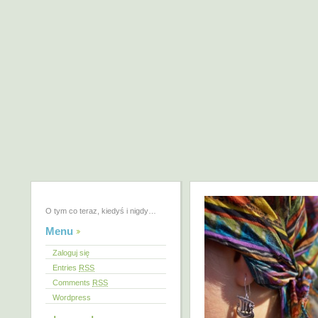
O tym co teraz, kiedyś i nigdy…
Menu
Zaloguj się
Entries
RSS
Comments
RSS
Wordpress