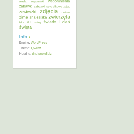
wspomnienia
woda
wspominki
zabawki
zabawki szydełkowe
zając
zdjęcia
zawieszki
zielone
zwierzęta
zima
znaleziska
światło i cień
ślub
łąka
śnieg
święta
Info
Engine:
WordPress
Theme:
Qwilm!
Hosting:
dnd.popiel.biz