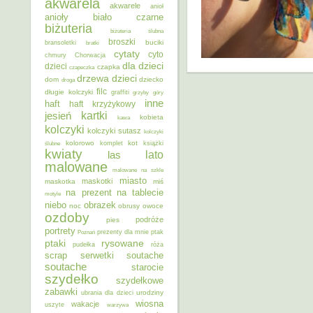
akwarela
akwarele
anioł
anioły
biało czarne
biżuteria
biżuteria ślubna
broszki
buciki
bransoletki
bratki
cytaty
cyto
chmury
Chorwacja
dla dzieci
dzieci
czapka
czapeczka
dzieci
drzewa
dom
dziecko
droga
filc
długie kolczyki
graffiti
grzyby
góry
inne
haft
haft krzyżykowy
kartki
jesień
kobieta
kawa
kolczyki
kolczyki sutasz
kolczyki
kolorowo
kot
ślubne
komplet
książki
kwiaty
lato
las
malowane
malowane na szkle
miasto
maskotki
maskotka
miś
na prezent
na tablecie
motyle
niebo
obrazek
noc
obrusy
owoce
ozdoby
podróże
pies
portrety
Poznań
prezenty dla mnie
ptak
ptaki
rysowane
pudełka
róża
scrap
soutache
serwetki
soutache
starocie
szydełko
szydełkowe
zabawki
urodziny
ubrania dla dzieci
wiosna
wakacje
uszyte
warzywa