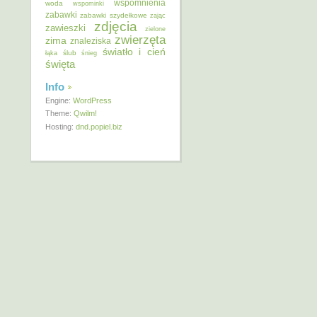
wspomnienia
woda
wspominki
zabawki
zabawki szydełkowe
zając
zdjęcia
zawieszki
zielone
zwierzęta
zima
znaleziska
światło i cień
ślub
łąka
śnieg
święta
Info
Engine:
WordPress
Theme:
Qwilm!
Hosting:
dnd.popiel.biz