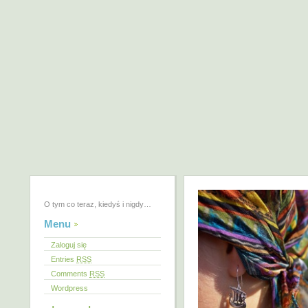
O tym co teraz, kiedyś i nigdy…
Menu
Zaloguj się
Entries
RSS
Comments
RSS
Wordpress