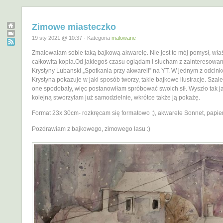
Zimowe miasteczko
19 sty 2021 @ 10:37 · Kategoria
malowane
Zmalowałam sobie taką bajkową akwarelę. Nie jest to mój pomysł, właśc
całkowita kopia.Od jakiegoś czasu oglądam i słucham z zainteresowa
Krystyny Lubanski „Spotkania przy akwareli” na YT. W jednym z odcin
Krystyna pokazuje w jaki sposób tworzy, takie bajkowe ilustracje. Szale
one spodobały, więc postanowiłam spróbować swoich sił. Wyszło tak j
kolejną stworzyłam już samodzielnie, wkrótce także ją pokażę.
Format 23x 30cm- rozkręcam się formatowo ;), akwarele Sonnet, papie
Pozdrawiam z bajkowego, zimowego lasu :)