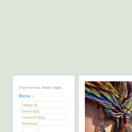
O tym co teraz, kiedyś i nigdy…
Menu
Zaloguj się
Entries
RSS
Comments
RSS
Wordpress