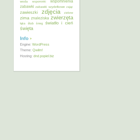
wspomnienia
woda
wspominki
zabawki
zabawki szydełkowe
zając
zdjęcia
zawieszki
zielone
zwierzęta
zima
znaleziska
światło i cień
ślub
łąka
śnieg
święta
Info
Engine:
WordPress
Theme:
Qwilm!
Hosting:
dnd.popiel.biz