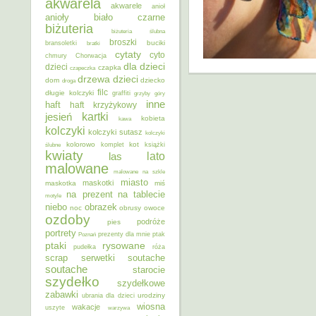
akwarela
akwarele
anioł
anioły
biało czarne
biżuteria
biżuteria ślubna
broszki
buciki
bransoletki
bratki
cytaty
cyto
chmury
Chorwacja
dla dzieci
dzieci
czapka
czapeczka
dzieci
drzewa
dom
dziecko
droga
filc
długie kolczyki
graffiti
grzyby
góry
inne
haft
haft krzyżykowy
kartki
jesień
kobieta
kawa
kolczyki
kolczyki sutasz
kolczyki
kolorowo
kot
ślubne
komplet
książki
kwiaty
lato
las
malowane
malowane na szkle
miasto
maskotki
maskotka
miś
na prezent
na tablecie
motyle
niebo
obrazek
noc
obrusy
owoce
ozdoby
podróże
pies
portrety
Poznań
prezenty dla mnie
ptak
ptaki
rysowane
pudełka
róża
scrap
soutache
serwetki
soutache
starocie
szydełko
szydełkowe
zabawki
urodziny
ubrania dla dzieci
wiosna
wakacje
uszyte
warzywa