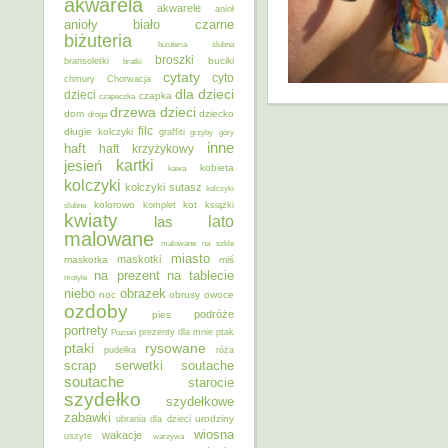
akwarela
akwarele
anioł
anioły
biało czarne
biżuteria
biżuteria ślubna
broszki
buciki
bransoletki
bratki
cytaty
cyto
chmury
Chorwacja
dla dzieci
dzieci
czapka
czapeczka
dzieci
drzewa
dom
dziecko
droga
filc
długie kolczyki
graffiti
grzyby
góry
inne
haft
haft krzyżykowy
kartki
jesień
kobieta
kawa
kolczyki
kolczyki sutasz
kolczyki
kolorowo
kot
ślubne
komplet
książki
kwiaty
lato
las
malowane
malowane na szkle
miasto
maskotki
maskotka
miś
na prezent
na tablecie
motyle
niebo
obrazek
noc
obrusy
owoce
ozdoby
podróże
pies
portrety
Poznań
prezenty dla mnie
ptak
ptaki
rysowane
pudełka
róża
scrap
soutache
serwetki
soutache
starocie
szydełko
szydełkowe
zabawki
urodziny
ubrania dla dzieci
wiosna
wakacje
uszyte
warzywa