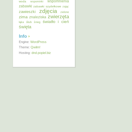
wspomnienia
woda
wspominki
zabawki
zabawki szydełkowe
zając
zdjęcia
zawieszki
zielone
zwierzęta
zima
znaleziska
światło i cień
ślub
łąka
śnieg
święta
Info
Engine:
WordPress
Theme:
Qwilm!
Hosting:
dnd.popiel.biz