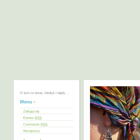
O tym co teraz, kiedyś i nigdy…
Menu
Zaloguj się
Entries
RSS
Comments
RSS
Wordpress