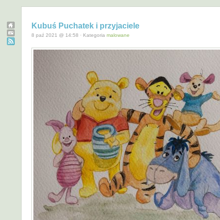
Kubuś Puchatek i przyjaciele
8 paź 2021 @ 14:58 · Kategoria
malowane