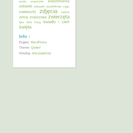
wspomnienia
woda
wspominki
zabawki
zabawki szydełkowe
zając
zdjęcia
zawieszki
zielone
zwierzęta
zima
znaleziska
światło i cień
ślub
łąka
śnieg
święta
Info
Engine:
WordPress
Theme:
Qwilm!
Hosting:
dnd.popiel.biz