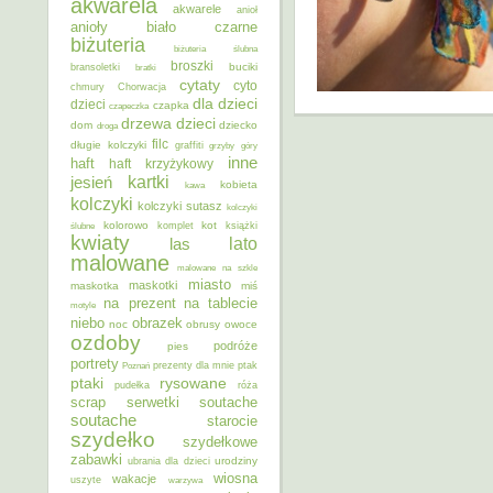
akwarela
akwarele
anioł
anioły
biało czarne
biżuteria
biżuteria ślubna
broszki
buciki
bransoletki
bratki
cytaty
cyto
chmury
Chorwacja
dla dzieci
dzieci
czapka
czapeczka
dzieci
drzewa
dom
dziecko
droga
filc
długie kolczyki
graffiti
grzyby
góry
inne
haft
haft krzyżykowy
kartki
jesień
kobieta
kawa
kolczyki
kolczyki sutasz
kolczyki
kolorowo
kot
ślubne
komplet
książki
kwiaty
lato
las
malowane
malowane na szkle
miasto
maskotki
maskotka
miś
na prezent
na tablecie
motyle
niebo
obrazek
noc
obrusy
owoce
ozdoby
podróże
pies
portrety
Poznań
prezenty dla mnie
ptak
ptaki
rysowane
pudełka
róża
scrap
soutache
serwetki
soutache
starocie
szydełko
szydełkowe
zabawki
urodziny
ubrania dla dzieci
wiosna
wakacje
uszyte
warzywa