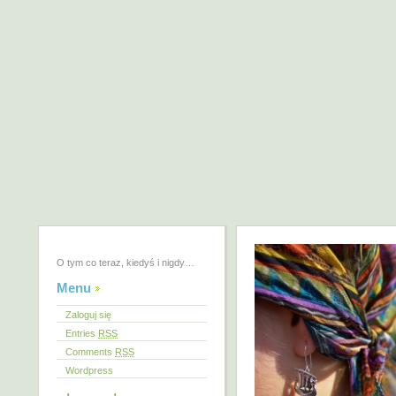
O tym co teraz, kiedyś i nigdy…
Menu
Zaloguj się
Entries
RSS
Comments
RSS
Wordpress