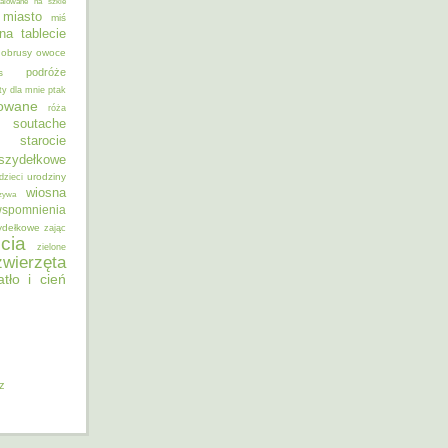
alowane na szkle
miasto
miś
na tablecie
obrusy
owoce
podróże
s
ty dla mnie
ptak
sowane
róża
soutache
starocie
szydełkowe
urodziny
dzieci
wiosna
zywa
spomnienia
ydełkowe
zając
cia
zielone
zwierzęta
atło i cień
iz