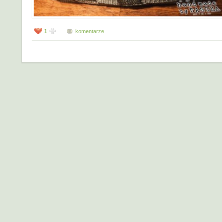
1
komentarze