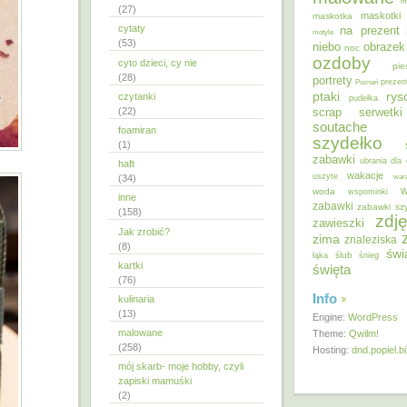
m
(27)
maskotki
maskotka
cytaty
na prezent
motyle
(53)
niebo
obrazek
noc
ozdoby
cyto dzieci, cy nie
pie
(28)
portrety
Poznań
prezen
ptaki
ry
czytanki
pudełka
(22)
scrap
serwetki
soutache
foamiran
szydełko
(1)
zabawki
ubrania dla 
haft
wakacje
uszyte
war
(34)
w
woda
wspominki
inne
zabawki
zabawki sz
(158)
zdję
zawieszki
Jak zrobić?
zima
znaleziska
(8)
świ
ślub
łąka
śnieg
kartki
święta
(76)
Info
kulinaria
(13)
Engine:
WordPress
malowane
Theme:
Qwilm!
(258)
Hosting:
dnd.popiel.b
mój skarb- moje hobby, czyli
zapiski mamuśki
(2)