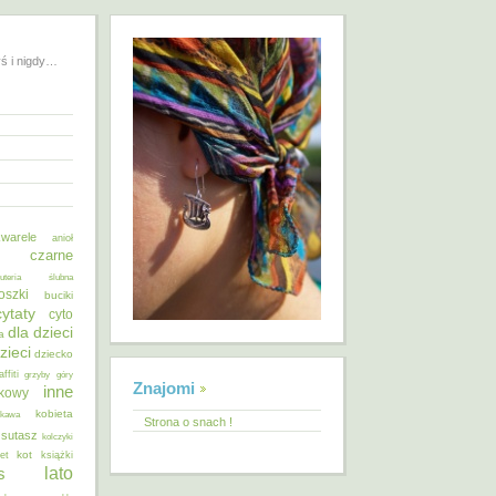
yś i nigdy…
warele
anioł
o czarne
żuteria ślubna
oszki
buciki
cytaty
cyto
dla dzieci
a
zieci
dziecko
affiti
grzyby
góry
Znajomi
inne
ykowy
kobieta
kawa
Strona o snach !
 sutasz
kolczyki
kot
et
książki
lato
s