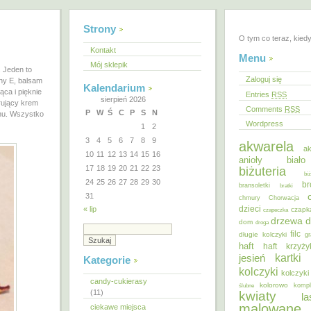
Strony
O tym co teraz, kied
Kontakt
Menu
Mój sklepik
 Jeden to
Zaloguj się
ny E, balsam
Kalendarium
ąca i pięknie
Entries
RSS
sierpień 2026
rujący krem
Comments
RSS
P
W
Ś
C
P
S
N
hu. Wszystko
Wordpress
1
2
3
4
5
6
7
8
9
akwarela
ak
10
11
12
13
14
15
16
anioły
biał
17
18
19
20
21
22
23
biżuteria
bi
24
25
26
27
28
29
30
br
bransoletki
bratki
31
chmury
Chorwacja
dzieci
« lip
czapk
czapeczka
d
drzewa
dom
droga
filc
długie kolczyki
gr
haft
haft krzyż
kartki
jesień
Kategorie
kolczyki
kolczyki
candy-cukierasy
kolorowo
ślubne
kompl
(11)
kwiaty
la
malowane
ciekawe miejsca