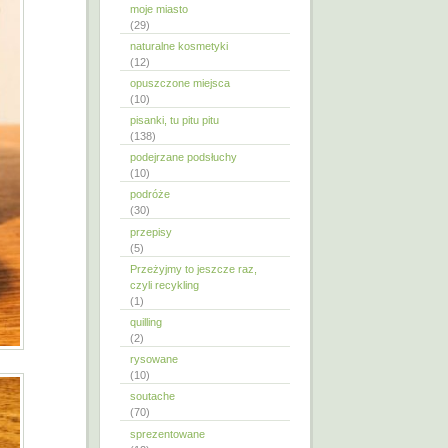
moje miasto
(29)
naturalne kosmetyki
(12)
opuszczone miejsca
(10)
pisanki, tu pitu pitu
(138)
podejrzane podsłuchy
(10)
podróże
(30)
przepisy
(5)
Przeżyjmy to jeszcze raz,
czyli recykling
(1)
quilling
(2)
rysowane
(10)
soutache
(70)
sprezentowane