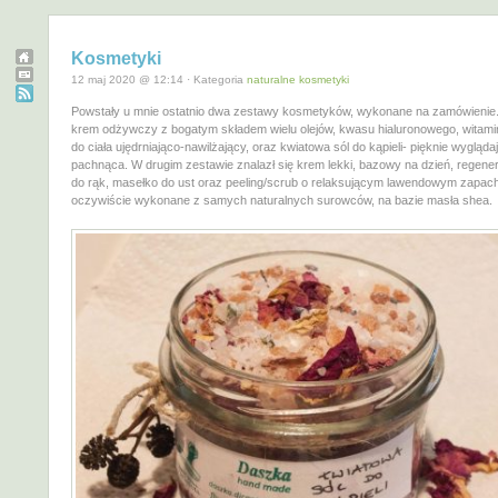
Kosmetyki
12 maj 2020 @ 12:14 · Kategoria
naturalne kosmetyki
Powstały u mnie ostatnio dwa zestawy kosmetyków, wykonane na zamówienie.
krem odżywczy z bogatym składem wielu olejów, kwasu hialuronowego, witami
do ciała ujędrniająco-nawilżający, oraz kwiatowa sól do kąpieli- pięknie wyglądaj
pachnąca. W drugim zestawie znalazł się krem lekki, bazowy na dzień, regene
do rąk, masełko do ust oraz peeling/scrub o relaksującym lawendowym zapac
oczywiście wykonane z samych naturalnych surowców, na bazie masła shea.