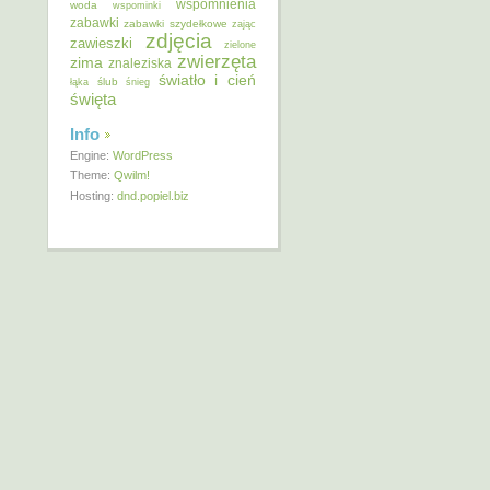
wspomnienia
woda
wspominki
zabawki
zabawki szydełkowe
zając
zdjęcia
zawieszki
zielone
zwierzęta
zima
znaleziska
światło i cień
ślub
łąka
śnieg
święta
Info
Engine:
WordPress
Theme:
Qwilm!
Hosting:
dnd.popiel.biz