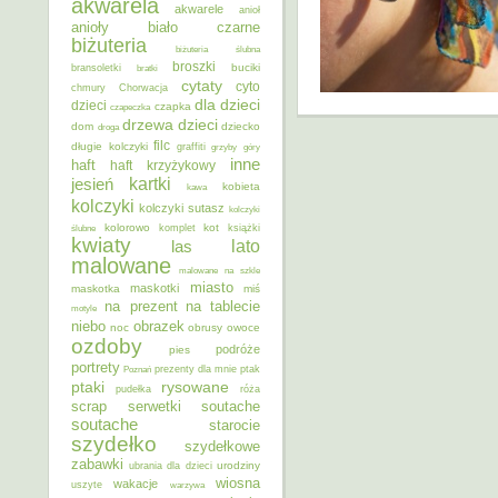
akwarela
akwarele
anioł
anioły
biało czarne
biżuteria
biżuteria ślubna
broszki
buciki
bransoletki
bratki
cytaty
cyto
chmury
Chorwacja
dla dzieci
dzieci
czapka
czapeczka
dzieci
drzewa
dom
dziecko
droga
filc
długie kolczyki
graffiti
grzyby
góry
inne
haft
haft krzyżykowy
kartki
jesień
kobieta
kawa
kolczyki
kolczyki sutasz
kolczyki
kolorowo
kot
ślubne
komplet
książki
kwiaty
lato
las
malowane
malowane na szkle
miasto
maskotki
maskotka
miś
na prezent
na tablecie
motyle
niebo
obrazek
noc
obrusy
owoce
ozdoby
podróże
pies
portrety
Poznań
prezenty dla mnie
ptak
ptaki
rysowane
pudełka
róża
scrap
soutache
serwetki
soutache
starocie
szydełko
szydełkowe
zabawki
urodziny
ubrania dla dzieci
wiosna
wakacje
uszyte
warzywa