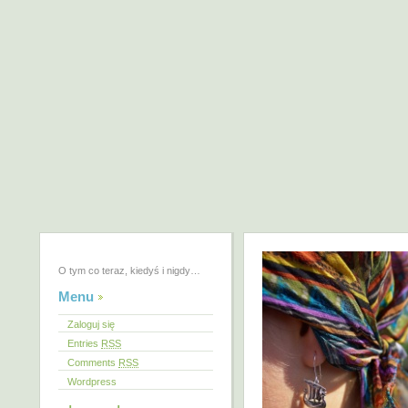
O tym co teraz, kiedyś i nigdy…
Menu
Zaloguj się
Entries
RSS
Comments
RSS
Wordpress