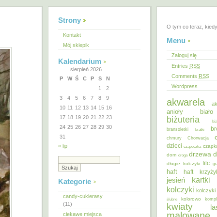
Strony
O tym co teraz, kied
Kontakt
Menu
Mój sklepik
Zaloguj się
Kalendarium
Entries
RSS
sierpień 2026
Comments
RSS
P
W
Ś
C
P
S
N
Wordpress
1
2
3
4
5
6
7
8
9
akwarela
ak
10
11
12
13
14
15
16
anioły
biał
17
18
19
20
21
22
23
biżuteria
bi
24
25
26
27
28
29
30
br
bransoletki
bratki
31
chmury
Chorwacja
dzieci
« lip
czapk
czapeczka
d
drzewa
dom
droga
filc
długie kolczyki
gr
haft
haft krzyż
kartki
jesień
Kategorie
kolczyki
kolczyki
candy-cukierasy
kolorowo
ślubne
kompl
(11)
kwiaty
la
malowane
ciekawe miejsca