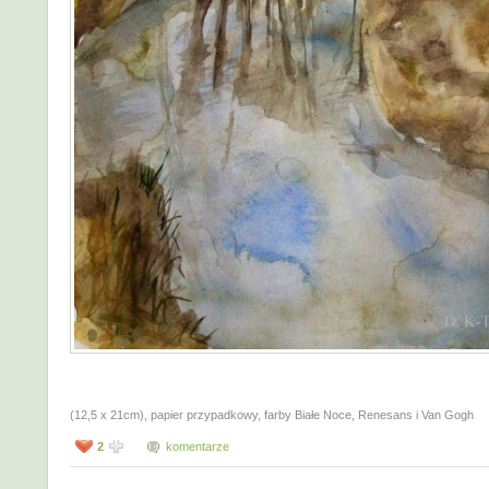
(12,5 x 21cm), papier przypadkowy, farby Białe Noce, Renesans i Van Gogh
2
komentarze