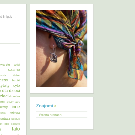
yś i nigdy…
warele
anioł
o czarne
żuteria ślubna
oszki
buciki
cytaty
cyto
dla dzieci
a
zieci
dziecko
affiti
grzyby
góry
Znajomi
inne
ykowy
kobieta
kawa
Strona o snach !
 sutasz
kolczyki
kot
et
książki
lato
s