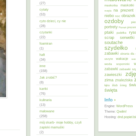
m
(27)
maskotki
maskotka
cytaty
na prezent
motyle
(53)
niebo
obrazek
noc
ozdoby
cyto dzieci, cy nie
pie
(28)
portrety
Poznań
prezen
ptaki
ry
czytanki
pudełka
(22)
scrap
serwetki
soutache
foamiran
szydełko
(1)
zabawki
ubrania dla 
haft
wakacje
uszyte
war
(34)
w
woda
wspominki
inne
zabawki
zabawki sz
(158)
zdję
zawieszki
Jak zrobić?
zima
znaleziska
(8)
świ
ślub
łąka
śnieg
kartki
święta
(76)
Info
kulinaria
(13)
Engine:
WordPress
malowane
Theme:
Qwilm!
(258)
Hosting:
dnd.popiel.b
mój skarb- moje hobby, czyli
zapiski mamuśki
(2)