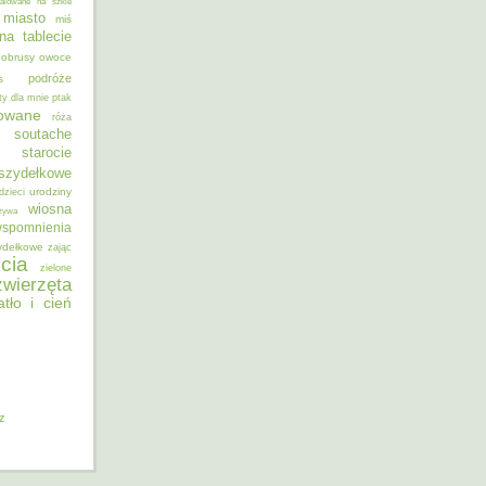
alowane na szkle
miasto
miś
na tablecie
obrusy
owoce
podróże
s
ty dla mnie
ptak
sowane
róża
soutache
starocie
szydełkowe
urodziny
dzieci
wiosna
zywa
spomnienia
ydełkowe
zając
cia
zielone
zwierzęta
atło i cień
iz