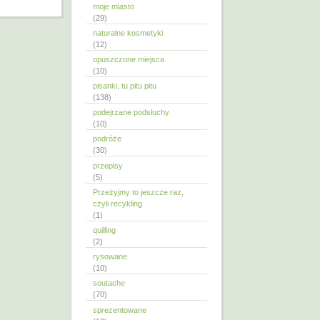
moje miasto
(29)
naturalne kosmetyki
(12)
opuszczone miejsca
(10)
pisanki, tu pitu pitu
(138)
podejrzane podsłuchy
(10)
podróże
(30)
przepisy
(5)
Przeżyjmy to jeszcze raz,
czyli recykling
(1)
quilling
(2)
rysowane
(10)
soutache
(70)
sprezentowane