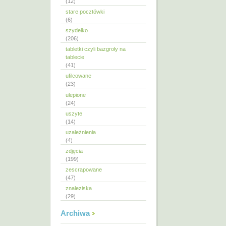
(12)
stare pocztówki
(6)
szydełko
(206)
tabletki czyli bazgroły na
tablecie
(41)
ufilcowane
(23)
ulepione
(24)
uszyte
(14)
uzależnienia
(4)
zdjęcia
(199)
zescrapowane
(47)
znaleziska
(29)
Archiwa