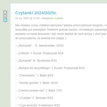
Czytanki 2024/2025r.
31 sty 2025 @ 12:58 · Kategoria
czytanki
Nie miałam czasu ostatnio wpisywać tytułów przeczytanych książek, i n
wszystkie już pamiętam. Niektóre jednak bardzo chciałabym zapamięt
wywarły na mnie wrażenie i być może kiedyś do nich wrócę ( choć jest 
do przeczytania, że pewnie nie zdążę :)
– „Akuszerki” S. Jakubowska 10/10-
– „Chłopki” J. Kuciel- Frydryszak 9/10
– „Ziemianki” M. Strzelecka 6/10
– „Służące do wszystkiego” J. Kuciel- Frydryszak 9/10
– ” Chmurdalia ” J. Bator 9/10
– ” Gorzko gorzko” J. Bator 10/10
– „Ciemno prawie noc” J. Bator 7/10
– ” 13 pięter” F. Springer 8/10
– ” Czas grzechu” A Sakowicz 9/10