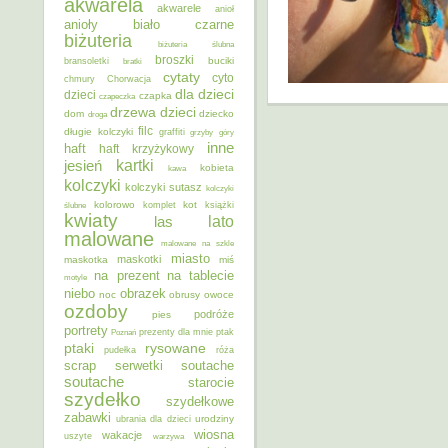
akwarela
akwarele
anioł
anioły
biało czarne
biżuteria
biżuteria ślubna
broszki
buciki
bransoletki
bratki
cytaty
cyto
chmury
Chorwacja
dla dzieci
dzieci
czapka
czapeczka
dzieci
drzewa
dom
dziecko
droga
filc
długie kolczyki
graffiti
grzyby
góry
inne
haft
haft krzyżykowy
kartki
jesień
kobieta
kawa
kolczyki
kolczyki sutasz
kolczyki
kolorowo
kot
ślubne
komplet
książki
kwiaty
lato
las
malowane
malowane na szkle
miasto
maskotki
maskotka
miś
na prezent
na tablecie
motyle
niebo
obrazek
noc
obrusy
owoce
ozdoby
podróże
pies
portrety
Poznań
prezenty dla mnie
ptak
ptaki
rysowane
pudełka
róża
scrap
soutache
serwetki
soutache
starocie
szydełko
szydełkowe
zabawki
urodziny
ubrania dla dzieci
wiosna
wakacje
uszyte
warzywa