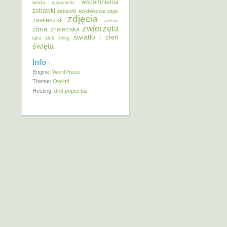
wspomnienia
woda
wspominki
zabawki
zabawki szydełkowe
zając
zdjęcia
zawieszki
zielone
zwierzęta
zima
znaleziska
światło i cień
ślub
łąka
śnieg
święta
Info
Engine:
WordPress
Theme:
Qwilm!
Hosting:
dnd.popiel.biz