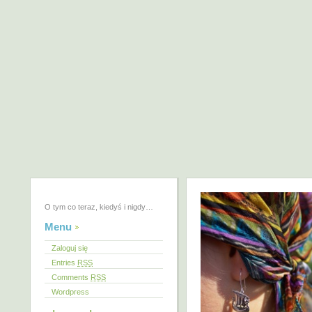
O tym co teraz, kiedyś i nigdy…
Menu
Zaloguj się
Entries
RSS
Comments
RSS
Wordpress