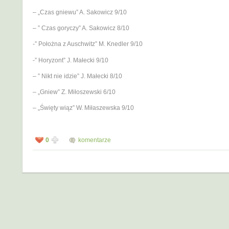
– „Czas gniewu” A. Sakowicz 9/10
– ” Czas goryczy” A. Sakowicz 8/10
-” Położna z Auschwitz” M. Knedler 9/10
-” Horyzont” J. Małecki 9/10
– ” Nikt nie idzie” J. Małecki 8/10
– „Gniew” Z. Miłoszewski 6/10
– „Święty wiąz” W. Miłaszewska 9/10
0
komentarze