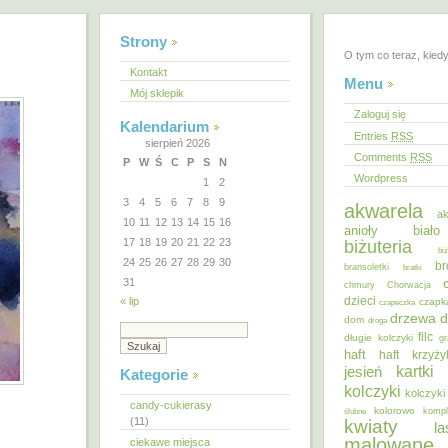
Strony
O tym co teraz, kied
Kontakt
Menu
Mój sklepik
Zaloguj się
Kalendarium
Entries
RSS
sierpień 2026
Comments
RSS
P
W
Ś
C
P
S
N
Wordpress
1
2
3
4
5
6
7
8
9
akwarela
ak
10
11
12
13
14
15
16
anioły
biał
17
18
19
20
21
22
23
biżuteria
bi
24
25
26
27
28
29
30
br
bransoletki
bratki
31
chmury
Chorwacja
dzieci
« lip
czapk
czapeczka
d
drzewa
dom
droga
filc
długie kolczyki
gr
haft
haft krzyż
kartki
jesień
Kategorie
kolczyki
kolczyki
candy-cukierasy
kolorowo
ślubne
kompl
(11)
kwiaty
la
malowane
ciekawe miejsca