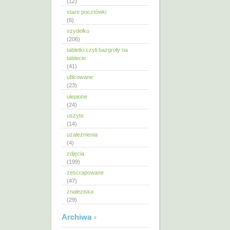
(12)
stare pocztówki
(6)
szydełko
(206)
tabletki czyli bazgroły na
tablecie
(41)
ufilcowane
(23)
ulepione
(24)
uszyte
(14)
uzależnienia
(4)
zdjęcia
(199)
zescrapowane
(47)
znaleziska
(29)
Archiwa