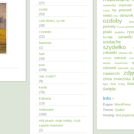
m
(27)
maskotki
maskotka
cytaty
na prezent
motyle
(53)
niebo
obrazek
noc
ozdoby
cyto dzieci, cy nie
pie
(28)
portrety
Poznań
prezen
ptaki
ry
czytanki
pudełka
(22)
scrap
serwetki
soutache
foamiran
szydełko
(1)
zabawki
ubrania dla 
haft
wakacje
uszyte
war
(34)
w
woda
wspominki
inne
zabawki
zabawki sz
(158)
zdję
zawieszki
Jak zrobić?
zima
znaleziska
(8)
świ
ślub
łąka
śnieg
kartki
święta
(76)
Info
kulinaria
(13)
Engine:
WordPress
malowane
Theme:
Qwilm!
(258)
Hosting:
dnd.popiel.b
mój skarb- moje hobby, czyli
zapiski mamuśki
(2)