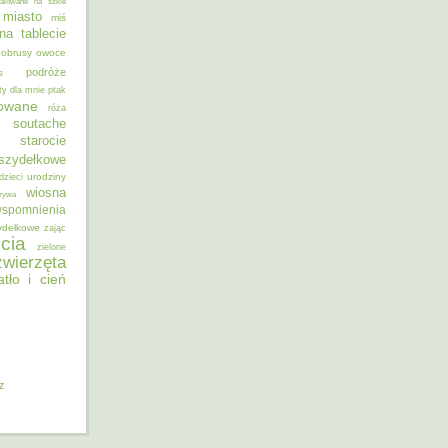
alowane na szkle
miasto
miś
na tablecie
obrusy
owoce
podróże
s
ty dla mnie
ptak
sowane
róża
soutache
starocie
szydełkowe
urodziny
dzieci
wiosna
zywa
spomnienia
ydełkowe
zając
cia
zielone
zwierzęta
atło i cień
iz