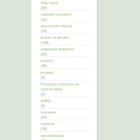
moje miasto
(29)
naturalne kosmetyki
(12)
opuszczone miejsca
(10)
pisanki, tu pitu pitu
(138)
podejrzane podsłuchy
(10)
podróże
(30)
przepisy
(5)
Przeżyjmy to jeszcze raz,
czyli recykling
(1)
quilling
(2)
rysowane
(10)
soutache
(70)
sprezentowane