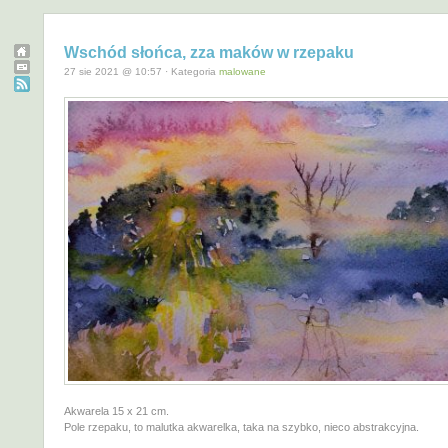
Wschód słońca, zza maków w rzepaku
27 sie 2021 @ 10:57 · Kategoria
malowane
Akwarela 15 x 21 cm.
Pole rzepaku, to malutka akwarelka, taka na szybko, nieco abstrakcyjna.