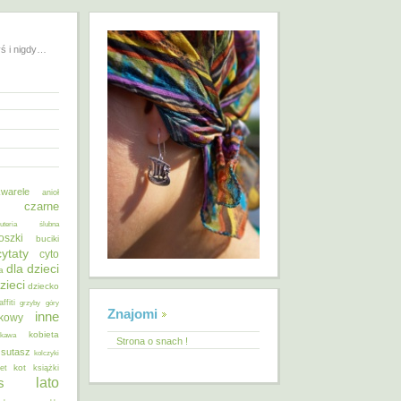
yś i nigdy…
warele
anioł
o czarne
żuteria ślubna
oszki
buciki
cytaty
cyto
dla dzieci
a
zieci
dziecko
affiti
grzyby
góry
Znajomi
inne
ykowy
kobieta
kawa
Strona o snach !
 sutasz
kolczyki
kot
et
książki
lato
s