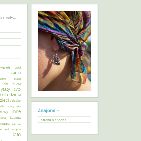
yś i nigdy…
warele
anioł
o czarne
żuteria ślubna
oszki
buciki
cytaty
cyto
dla dzieci
a
zieci
dziecko
affiti
grzyby
góry
Znajomi
inne
ykowy
kobieta
kawa
Strona o snach !
 sutasz
kolczyki
kot
et
książki
lato
s