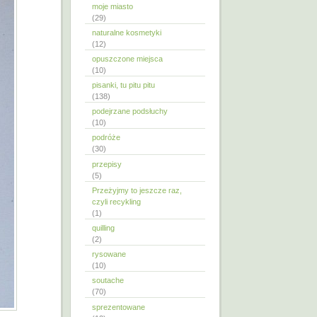
moje miasto
(29)
naturalne kosmetyki
(12)
opuszczone miejsca
(10)
pisanki, tu pitu pitu
(138)
podejrzane podsłuchy
(10)
podróże
(30)
przepisy
(5)
Przeżyjmy to jeszcze raz,
czyli recykling
(1)
quilling
(2)
rysowane
(10)
soutache
(70)
sprezentowane