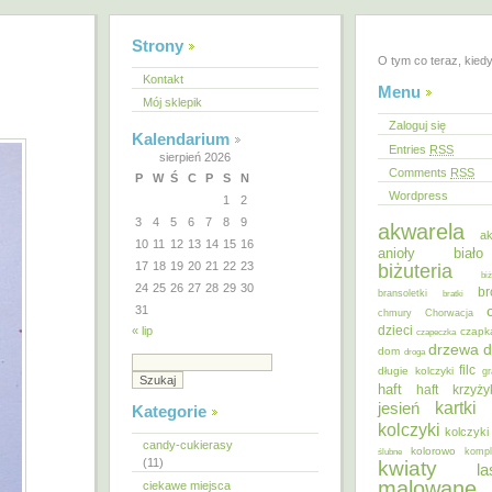
Strony
O tym co teraz, kied
Kontakt
Menu
Mój sklepik
Zaloguj się
Kalendarium
Entries
RSS
sierpień 2026
Comments
RSS
P
W
Ś
C
P
S
N
Wordpress
1
2
3
4
5
6
7
8
9
akwarela
ak
10
11
12
13
14
15
16
anioły
biał
17
18
19
20
21
22
23
biżuteria
bi
24
25
26
27
28
29
30
br
bransoletki
bratki
31
chmury
Chorwacja
dzieci
« lip
czapk
czapeczka
d
drzewa
dom
droga
filc
długie kolczyki
gr
haft
haft krzyż
kartki
jesień
Kategorie
kolczyki
kolczyki
candy-cukierasy
kolorowo
ślubne
kompl
(11)
kwiaty
la
malowane
ciekawe miejsca