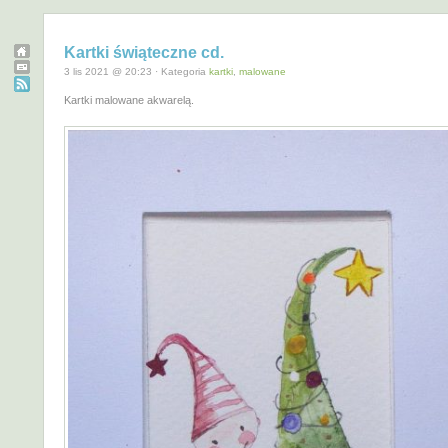
Kartki świąteczne cd.
3 lis 2021 @ 20:23 · Kategoria
kartki
,
malowane
Kartki malowane akwarelą.