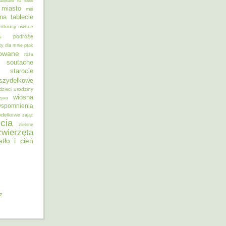
alowane na szkle
miasto
miś
na tablecie
obrusy
owoce
podróże
s
ty dla mnie
ptak
sowane
róża
soutache
starocie
szydełkowe
urodziny
dzieci
wiosna
zywa
spomnienia
ydełkowe
zając
cia
zielone
zwierzęta
atło i cień
iz