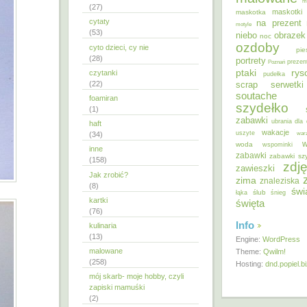
m
(27)
maskotki
maskotka
cytaty
na prezent
motyle
(53)
niebo
obrazek
noc
ozdoby
cyto dzieci, cy nie
pie
(28)
portrety
Poznań
prezen
ptaki
ry
czytanki
pudełka
(22)
scrap
serwetki
soutache
foamiran
szydełko
(1)
zabawki
ubrania dla 
haft
wakacje
uszyte
war
(34)
w
woda
wspominki
inne
zabawki
zabawki sz
(158)
zdję
zawieszki
Jak zrobić?
zima
znaleziska
(8)
świ
ślub
łąka
śnieg
kartki
święta
(76)
Info
kulinaria
(13)
Engine:
WordPress
malowane
Theme:
Qwilm!
(258)
Hosting:
dnd.popiel.b
mój skarb- moje hobby, czyli
zapiski mamuśki
(2)