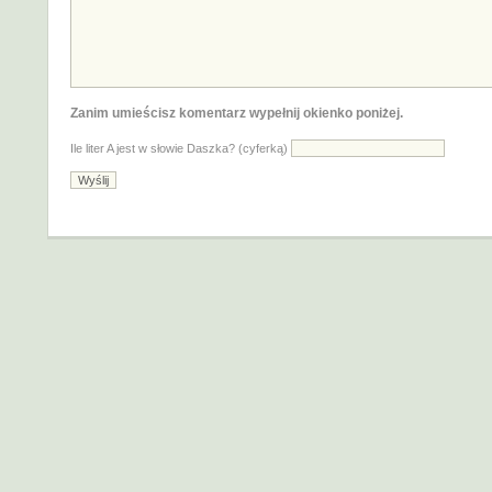
Zanim umieścisz komentarz wypełnij okienko poniżej.
Ile liter A jest w słowie Daszka? (cyferką)