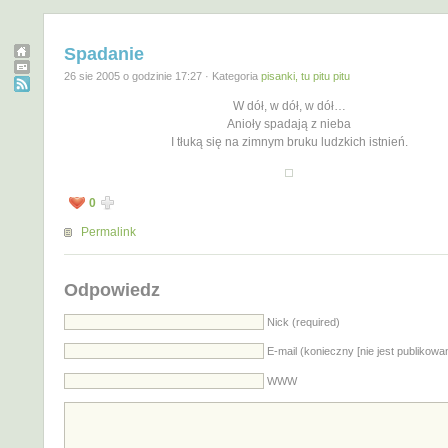
Spadanie
26 sie 2005 o godzinie 17:27 · Kategoria
pisanki, tu pitu pitu
W dół, w dół, w dół…
Anioły spadają z nieba
I tłuką się na zimnym bruku ludzkich istnień.
0
Permalink
Odpowiedz
Nick (required)
E-mail (konieczny [nie jest publikowa
WWW