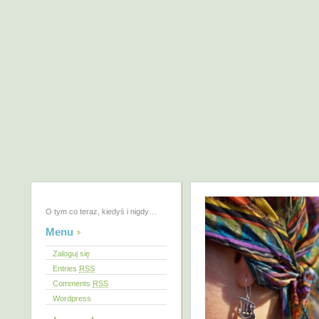
O tym co teraz, kiedyś i nigdy…
Menu
Zaloguj się
Entries
RSS
Comments
RSS
Wordpress