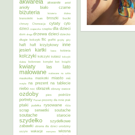
akwarela
akwarele
anioł
anioły
biało czarne
biżuteria
biżuteria ślubna
broszki
buciki
bransoletki
bratki
cytaty
cyto
chmury
Chorwacja
dla dzieci
dzieci
czapka
czapeczka
dzieci
drzewa
dom
dziecko
droga
filc
długie kolczyki
graffiti
grzyby
góry
inne
haft
haft krzyżykowy
kartki
jesień
kobieta
kawa
kolczyki
kolczyki sutasz
kolczyki
kolorowo
kot
ślubne
komplet
książki
kwiaty
lato
las
malowane
malowane na szkle
miasto
maskotki
maskotka
miś
na prezent
na tablecie
motyle
niebo
obrazek
noc
obrusy
owoce
ozdoby
podróże
pies
portrety
Poznań
prezenty dla mnie
ptak
ptaki
rysowane
pudełka
róża
scrap
soutache
serwetki
soutache
starocie
szydełko
szydełkowe
zabawki
urodziny
ubrania dla dzieci
wiosna
wakacje
uszyte
warzywa