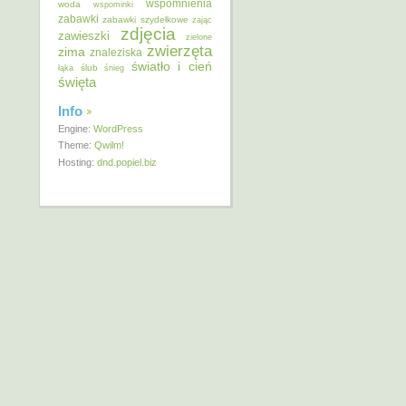
wspomnienia
woda
wspominki
zabawki
zabawki szydełkowe
zając
zdjęcia
zawieszki
zielone
zwierzęta
zima
znaleziska
światło i cień
ślub
łąka
śnieg
święta
Info
Engine:
WordPress
Theme:
Qwilm!
Hosting:
dnd.popiel.biz