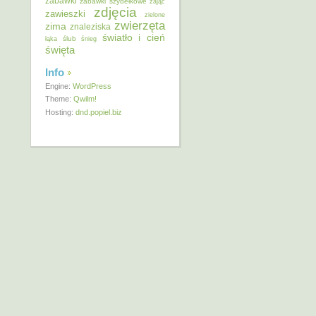
zabawki
zabawki szydełkowe
zając
zdjęcia
zawieszki
zielone
zwierzęta
zima
znaleziska
światło i cień
ślub
łąka
śnieg
święta
Info
Engine:
WordPress
Theme:
Qwilm!
Hosting:
dnd.popiel.biz