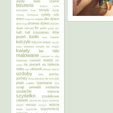
anioły
biało czarne
biżuteria
biżuteria ślubna
broszki
buciki
bransoletki
bratki
cytaty
cyto
chmury
Chorwacja
dla dzieci
dzieci
czapka
czapeczka
dzieci
drzewa
dom
dziecko
droga
filc
długie kolczyki
graffiti
grzyby
góry
inne
haft
haft krzyżykowy
kartki
jesień
kobieta
kawa
kolczyki
kolczyki sutasz
kolczyki
kolorowo
kot
ślubne
komplet
książki
kwiaty
lato
las
malowane
malowane na szkle
miasto
maskotki
maskotka
miś
na prezent
na tablecie
motyle
niebo
obrazek
noc
obrusy
owoce
ozdoby
podróże
pies
portrety
Poznań
prezenty dla mnie
ptak
ptaki
rysowane
pudełka
róża
scrap
soutache
serwetki
soutache
starocie
szydełko
szydełkowe
zabawki
urodziny
ubrania dla dzieci
wiosna
wakacje
uszyte
warzywa
wspomnienia
woda
wspominki