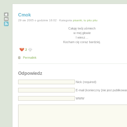
Cmok
29 sie 2005 o godzinie 16:02 · Kategoria
pisanki, tu pitu pitu
Całuję twój uśmiech
w mej głowie
I wiesz…
Kocham cię coraz bardziej.
2
Permalink
Odpowiedz
Nick (required)
E-mail (konieczny [nie jest publikowa
WWW