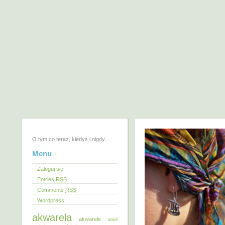
O tym co teraz, kiedyś i nigdy…
Menu
Zaloguj się
Entries
RSS
Comments
RSS
Wordpress
akwarela
akwarele
anioł