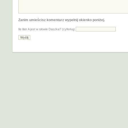
Zanim umieścisz komentarz wypełnij okienko poniżej.
Ile liter A jest w słowie Daszka? (cyferką)