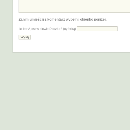
Zanim umieścisz komentarz wypełnij okienko poniżej.
Ile liter A jest w słowie Daszka? (cyferką)