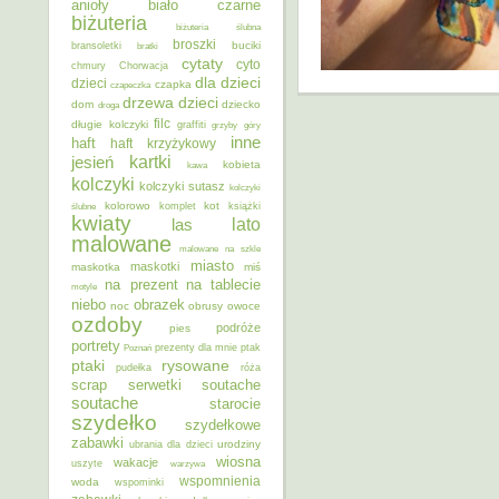
anioły
biało czarne
biżuteria
biżuteria ślubna
broszki
buciki
bransoletki
bratki
cytaty
cyto
chmury
Chorwacja
dla dzieci
dzieci
czapka
czapeczka
dzieci
drzewa
dom
dziecko
droga
filc
długie kolczyki
graffiti
grzyby
góry
inne
haft
haft krzyżykowy
kartki
jesień
kobieta
kawa
kolczyki
kolczyki sutasz
kolczyki
kolorowo
kot
ślubne
komplet
książki
kwiaty
lato
las
malowane
malowane na szkle
miasto
maskotki
maskotka
miś
na prezent
na tablecie
motyle
niebo
obrazek
noc
obrusy
owoce
ozdoby
podróże
pies
portrety
Poznań
prezenty dla mnie
ptak
ptaki
rysowane
pudełka
róża
scrap
soutache
serwetki
soutache
starocie
szydełko
szydełkowe
zabawki
urodziny
ubrania dla dzieci
wiosna
wakacje
uszyte
warzywa
wspomnienia
woda
wspominki