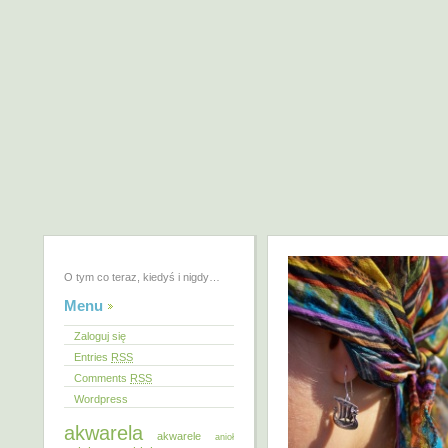
O tym co teraz, kiedyś i nigdy…
Menu
Zaloguj się
Entries
RSS
Comments
RSS
Wordpress
akwarela
akwarele
anioł