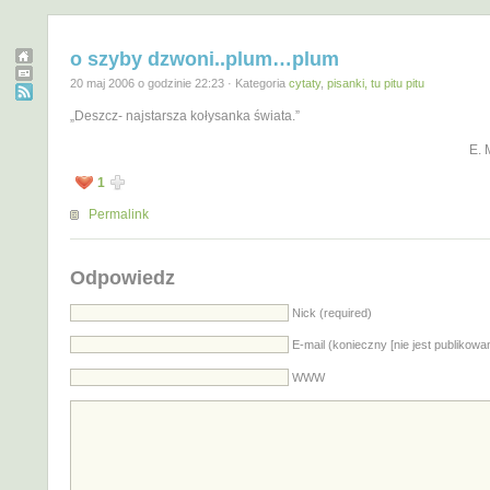
o szyby dzwoni..plum…plum
20 maj 2006 o godzinie 22:23 · Kategoria
cytaty
,
pisanki, tu pitu pitu
„Deszcz- najstarsza kołysanka świata.”
E.
1
Permalink
Odpowiedz
Nick (required)
E-mail (konieczny [nie jest publikowa
WWW