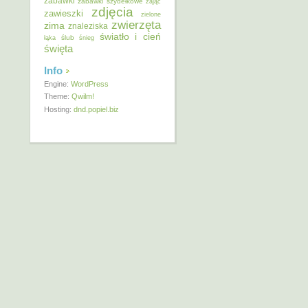
zabawki
zabawki szydełkowe
zając
zdjęcia
zawieszki
zielone
zwierzęta
zima
znaleziska
światło i cień
ślub
łąka
śnieg
święta
Info
Engine:
WordPress
Theme:
Qwilm!
Hosting:
dnd.popiel.biz