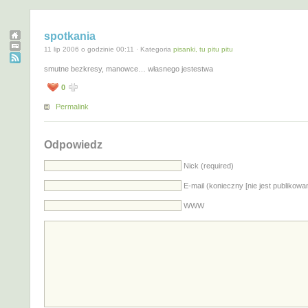
spotkania
11 lip 2006 o godzinie 00:11 · Kategoria
pisanki, tu pitu pitu
smutne bezkresy, manowce… własnego jestestwa
0
Permalink
Odpowiedz
Nick (required)
E-mail (konieczny [nie jest publikowa
WWW