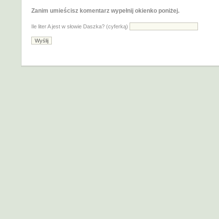
Zanim umieścisz komentarz wypełnij okienko poniżej.
Ile liter A jest w słowie Daszka? (cyferką)