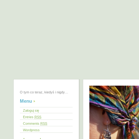
O tym co teraz, kiedyś i nigdy…
Menu
Zaloguj się
Entries
RSS
Comments
RSS
Wordpress