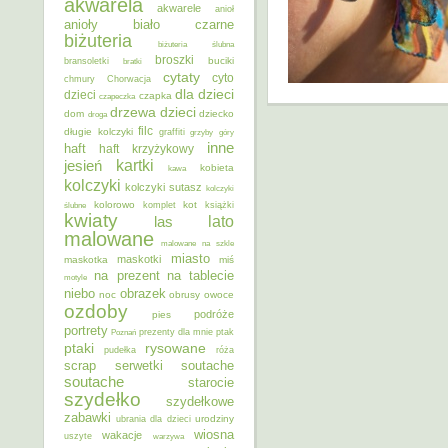
akwarela
akwarele
anioł
anioły
biało czarne
biżuteria
biżuteria ślubna
broszki
buciki
bransoletki
bratki
cytaty
cyto
chmury
Chorwacja
dla dzieci
dzieci
czapka
czapeczka
dzieci
drzewa
dom
dziecko
droga
filc
długie kolczyki
graffiti
grzyby
góry
inne
haft
haft krzyżykowy
kartki
jesień
kobieta
kawa
kolczyki
kolczyki sutasz
kolczyki
kolorowo
kot
ślubne
komplet
książki
kwiaty
lato
las
malowane
malowane na szkle
miasto
maskotki
maskotka
miś
na prezent
na tablecie
motyle
niebo
obrazek
noc
obrusy
owoce
ozdoby
podróże
pies
portrety
Poznań
prezenty dla mnie
ptak
ptaki
rysowane
pudełka
róża
scrap
soutache
serwetki
soutache
starocie
szydełko
szydełkowe
zabawki
urodziny
ubrania dla dzieci
wiosna
wakacje
uszyte
warzywa