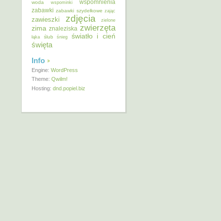
wspomnienia
woda
wspominki
zabawki
zabawki szydełkowe
zając
zdjęcia
zawieszki
zielone
zwierzęta
zima
znaleziska
światło i cień
ślub
łąka
śnieg
święta
Info
Engine:
WordPress
Theme:
Qwilm!
Hosting:
dnd.popiel.biz