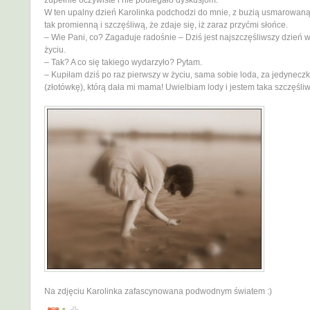
zupełnie oczywiste i nie podlegało dyskusjom.
W ten upalny dzień Karolinka podchodzi do mnie, z buzią usmarowaną
tak promienną i szczęśliwą, że zdaje się, iż zaraz przyćmi słońce.
– Wie Pani, co? Zagaduje radośnie – Dziś jest najszczęśliwszy dzień
życiu.
– Tak? A co się takiego wydarzyło? Pytam.
– Kupiłam dziś po raz pierwszy w życiu, sama sobie loda, za jedynecz
(złotówkę), którą dała mi mama! Uwielbiam lody i jestem taka szczęśli
Na zdjęciu Karolinka zafascynowana podwodnym światem :)