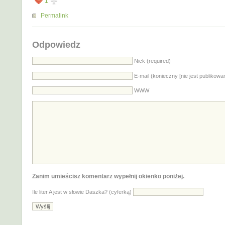
1
Permalink
Odpowiedz
Nick (required)
E-mail (konieczny [nie jest publikowa
WWW
Zanim umieścisz komentarz wypełnij okienko poniżej.
Ile liter A jest w słowie Daszka? (cyferką)