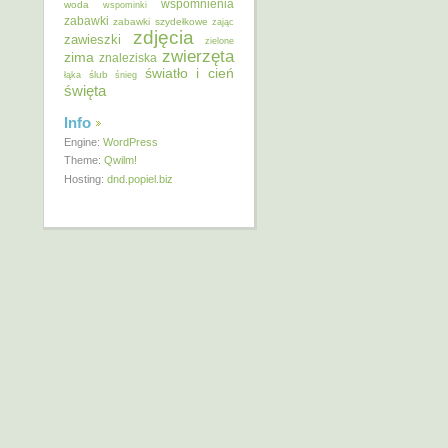
wspomnienia
woda
wspominki
zabawki
zabawki szydełkowe
zając
zdjęcia
zawieszki
zielone
zwierzęta
zima
znaleziska
światło i cień
ślub
łąka
śnieg
święta
Info
Engine:
WordPress
Theme:
Qwilm!
Hosting:
dnd.popiel.biz