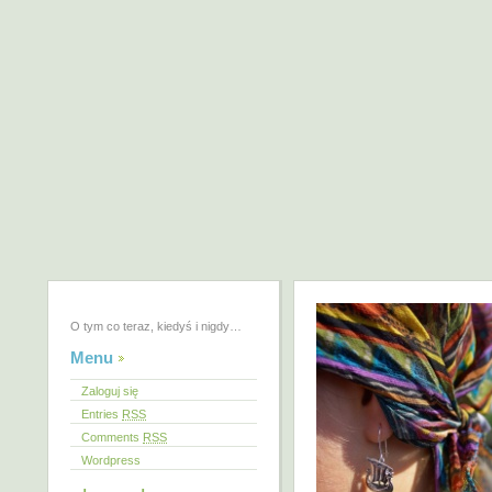
O tym co teraz, kiedyś i nigdy…
Menu
Zaloguj się
Entries
RSS
Comments
RSS
Wordpress