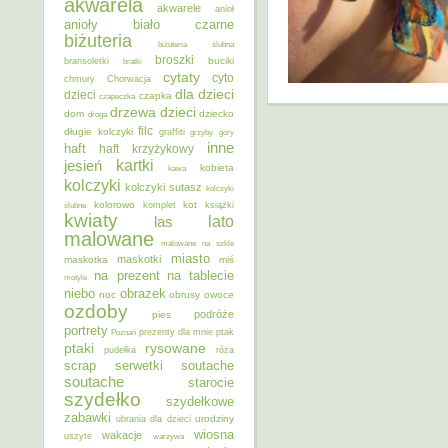
akwarela
akwarele
anioł
anioły
biało czarne
biżuteria
biżuteria ślubna
broszki
buciki
bransoletki
bratki
cytaty
cyto
chmury
Chorwacja
dla dzieci
dzieci
czapka
czapeczka
dzieci
drzewa
dom
dziecko
droga
filc
długie kolczyki
graffiti
grzyby
góry
inne
haft
haft krzyżykowy
kartki
jesień
kobieta
kawa
kolczyki
kolczyki sutasz
kolczyki
kolorowo
kot
ślubne
komplet
książki
kwiaty
lato
las
malowane
malowane na szkle
miasto
maskotki
maskotka
miś
na prezent
na tablecie
motyle
niebo
obrazek
noc
obrusy
owoce
ozdoby
podróże
pies
portrety
Poznań
prezenty dla mnie
ptak
ptaki
rysowane
pudełka
róża
scrap
soutache
serwetki
soutache
starocie
szydełko
szydełkowe
zabawki
urodziny
ubrania dla dzieci
wiosna
wakacje
uszyte
warzywa