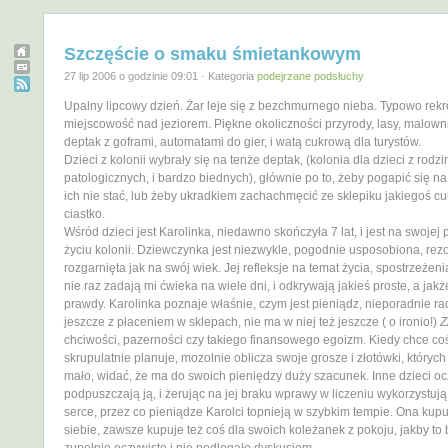
Szczęście o smaku śmietankowym
27 lip 2006 o godzinie 09:01 · Kategoria
podejrzane podsłuchy
Upalny lipcowy dzień. Żar leje się z bezchmurnego nieba. Typowo rek
miejscowość nad jeziorem. Piękne okoliczności przyrody, lasy, malown
deptak z goframi, automatami do gier, i watą cukrową dla turystów.
Dzieci z kolonii wybrały się na tenże deptak, (kolonia dla dzieci z rodzi
patologicznych, i bardzo biednych), głównie po to, żeby pogapić się na 
ich nie stać, lub żeby ukradkiem zachachmęcić ze sklepiku jakiegoś cu
ciastko.
Wśród dzieci jest Karolinka, niedawno skończyła 7 lat, i jest na swojej
życiu kolonii. Dziewczynka jest niezwykle, pogodnie usposobiona, rezo
rozgarnięta jak na swój wiek. Jej refleksje na temat życia, spostrzeżenia
nie raz zadają mi ćwieka na wiele dni, i odkrywają jakieś proste, a jak
prawdy. Karolinka poznaje właśnie, czym jest pieniądz, nieporadnie ra
jeszcze z płaceniem w sklepach, nie ma w niej też jeszcze ( o ironio!)
Z
chciwości, pazerności czy takiego finansowego egoizm. Kiedy chce co
skrupulatnie planuje, mozolnie oblicza swoje grosze i złotówki, któryc
mało, widać, że ma do swoich pieniędzy duży szacunek. Inne dzieci oc
podpuszczają ją, i żerując na jej braku wprawy w liczeniu wykorzystują
serce, przez co pieniądze Karolci topnieją w szybkim tempie. Ona kupu
siebie, zawsze kupuje też coś dla swoich koleżanek z pokoju, jakby to 