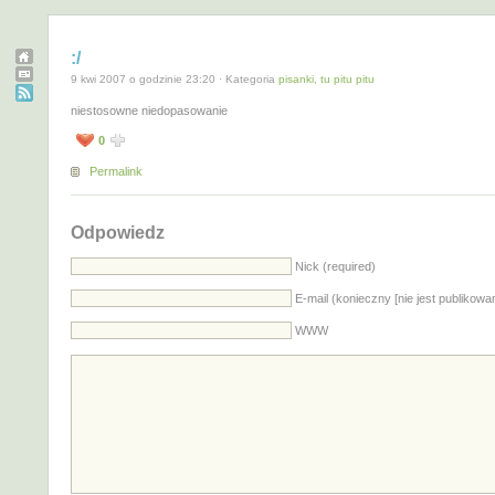
:/
9 kwi 2007 o godzinie 23:20 · Kategoria
pisanki, tu pitu pitu
niestosowne niedopasowanie
0
Permalink
Odpowiedz
Nick (required)
E-mail (konieczny [nie jest publikowa
WWW