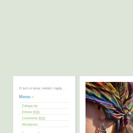
O tym co teraz, kiedyś i nigdy…
Menu
Zaloguj się
Entries
RSS
Comments
RSS
Wordpress