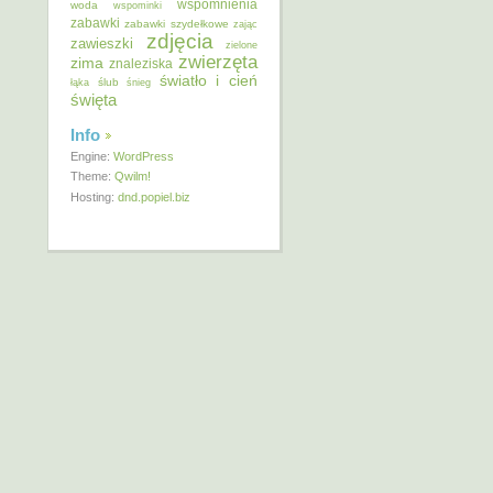
wspomnienia
woda
wspominki
zabawki
zabawki szydełkowe
zając
zdjęcia
zawieszki
zielone
zwierzęta
zima
znaleziska
światło i cień
ślub
łąka
śnieg
święta
Info
Engine:
WordPress
Theme:
Qwilm!
Hosting:
dnd.popiel.biz