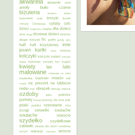
akwarela
akwarele
anioł
anioły
biało czarne
biżuteria
biżuteria ślubna
broszki
buciki
bransoletki
bratki
cytaty
cyto
chmury
Chorwacja
dla dzieci
dzieci
czapka
czapeczka
dzieci
drzewa
dom
dziecko
droga
filc
długie kolczyki
graffiti
grzyby
góry
inne
haft
haft krzyżykowy
kartki
jesień
kobieta
kawa
kolczyki
kolczyki sutasz
kolczyki
kolorowo
kot
ślubne
komplet
książki
kwiaty
lato
las
malowane
malowane na szkle
miasto
maskotki
maskotka
miś
na prezent
na tablecie
motyle
niebo
obrazek
noc
obrusy
owoce
ozdoby
podróże
pies
portrety
Poznań
prezenty dla mnie
ptak
ptaki
rysowane
pudełka
róża
scrap
soutache
serwetki
soutache
starocie
szydełko
szydełkowe
zabawki
urodziny
ubrania dla dzieci
wiosna
wakacje
uszyte
warzywa