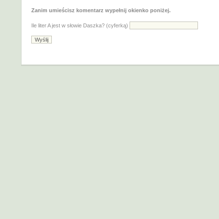
Zanim umieścisz komentarz wypełnij okienko poniżej.
Ile liter A jest w słowie Daszka? (cyferką)