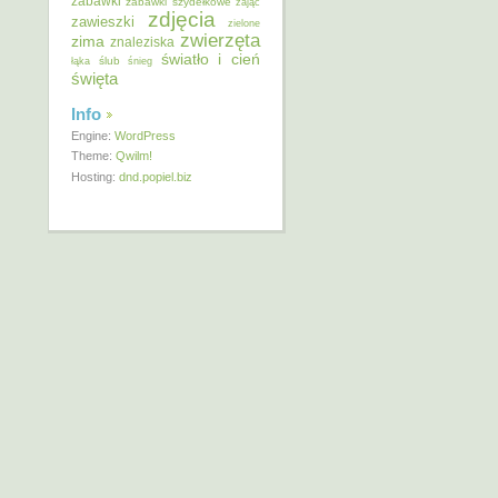
zabawki
zabawki szydełkowe
zając
zdjęcia
zawieszki
zielone
zwierzęta
zima
znaleziska
światło i cień
ślub
łąka
śnieg
święta
Info
Engine:
WordPress
Theme:
Qwilm!
Hosting:
dnd.popiel.biz