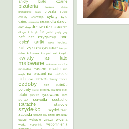
anioły
biało czarne
biżuteria
biżuteria ślubna
broszki
buciki
bransoletki
bratki
cytaty
cyto
chmury
Chorwacja
dla dzieci
dzieci
czapka
czapeczka
dzieci
drzewa
dom
dziecko
droga
filc
długie kolczyki
graffiti
grzyby
góry
inne
haft
haft krzyżykowy
kartki
jesień
kobieta
kawa
kolczyki
kolczyki sutasz
kolczyki
kolorowo
kot
ślubne
komplet
książki
kwiaty
lato
las
malowane
malowane na szkle
miasto
maskotki
maskotka
miś
na prezent
na tablecie
motyle
niebo
obrazek
noc
obrusy
owoce
ozdoby
podróże
pies
portrety
Poznań
prezenty dla mnie
ptak
ptaki
rysowane
pudełka
róża
scrap
soutache
serwetki
soutache
starocie
szydełko
szydełkowe
zabawki
urodziny
ubrania dla dzieci
wiosna
wakacje
uszyte
warzywa
wspomnienia
woda
wspominki