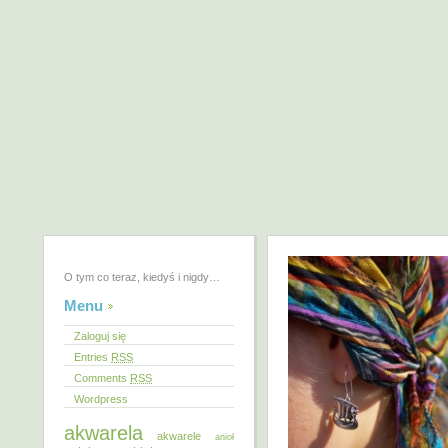
O tym co teraz, kiedyś i nigdy…
Menu
Zaloguj się
Entries
RSS
Comments
RSS
Wordpress
akwarela
akwarele
anioł