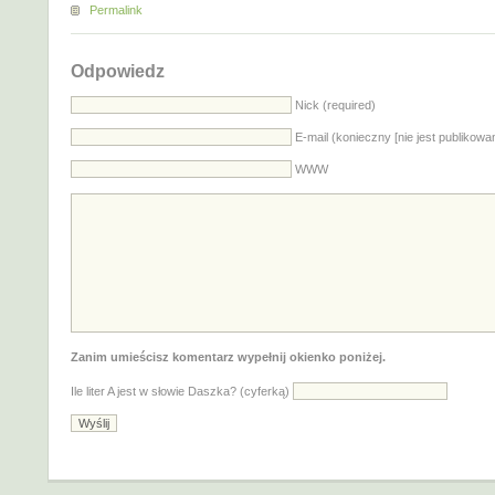
Permalink
Odpowiedz
Nick (required)
E-mail (konieczny [nie jest publikowa
WWW
Zanim umieścisz komentarz wypełnij okienko poniżej.
Ile liter A jest w słowie Daszka? (cyferką)