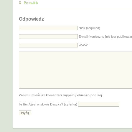
Permalink
Odpowiedz
Nick (required)
E-mail (konieczny [nie jest publikowa
WWW
Zanim umieścisz komentarz wypełnij okienko poniżej.
Ile liter A jest w słowie Daszka? (cyferką)