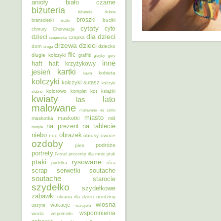
anioły
biało czarne
biżuteria
biżuteria ślubna
broszki
buciki
bransoletki
bratki
cytaty
cyto
chmury
Chorwacja
dla dzieci
dzieci
czapka
czapeczka
dzieci
drzewa
dom
dziecko
droga
filc
długie kolczyki
graffiti
grzyby
góry
inne
haft
haft krzyżykowy
kartki
jesień
kobieta
kawa
kolczyki
kolczyki sutasz
kolczyki
kolorowo
kot
ślubne
komplet
książki
kwiaty
lato
las
malowane
malowane na szkle
miasto
maskotki
maskotka
miś
na prezent
na tablecie
motyle
niebo
obrazek
noc
obrusy
owoce
ozdoby
podróże
pies
portrety
Poznań
prezenty dla mnie
ptak
ptaki
rysowane
pudełka
róża
scrap
soutache
serwetki
soutache
starocie
szydełko
szydełkowe
zabawki
urodziny
ubrania dla dzieci
wiosna
wakacje
uszyte
warzywa
wspomnienia
woda
wspominki