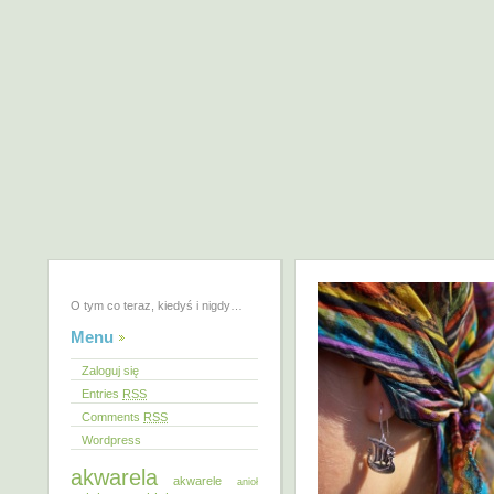
O tym co teraz, kiedyś i nigdy…
Menu
Zaloguj się
Entries
RSS
Comments
RSS
Wordpress
akwarela
akwarele
anioł