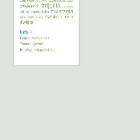
zabawki
zabawki szydełkowe
zając
zdjęcia
zawieszki
zielone
zwierzęta
zima
znaleziska
światło i cień
ślub
łąka
śnieg
święta
Info
Engine:
WordPress
Theme:
Qwilm!
Hosting:
dnd.popiel.biz