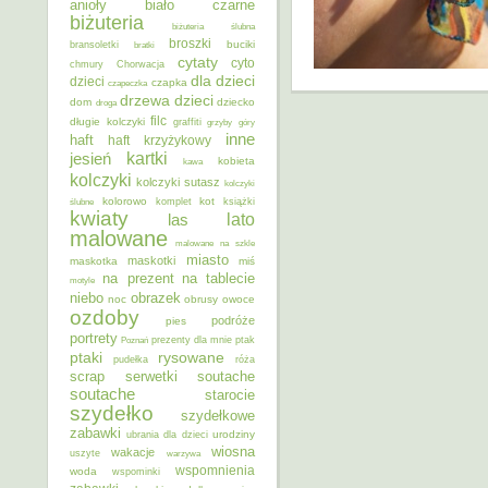
anioły
biało czarne
biżuteria
biżuteria ślubna
broszki
buciki
bransoletki
bratki
cytaty
cyto
chmury
Chorwacja
dla dzieci
dzieci
czapka
czapeczka
dzieci
drzewa
dom
dziecko
droga
filc
długie kolczyki
graffiti
grzyby
góry
inne
haft
haft krzyżykowy
kartki
jesień
kobieta
kawa
kolczyki
kolczyki sutasz
kolczyki
kolorowo
kot
ślubne
komplet
książki
kwiaty
lato
las
malowane
malowane na szkle
miasto
maskotki
maskotka
miś
na prezent
na tablecie
motyle
niebo
obrazek
noc
obrusy
owoce
ozdoby
podróże
pies
portrety
Poznań
prezenty dla mnie
ptak
ptaki
rysowane
pudełka
róża
scrap
soutache
serwetki
soutache
starocie
szydełko
szydełkowe
zabawki
urodziny
ubrania dla dzieci
wiosna
wakacje
uszyte
warzywa
wspomnienia
woda
wspominki