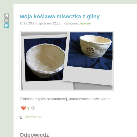
Moja koślawa miseczka z gliny
13 lis 2008 o godzinie 12:17 · Kategoria
ulepione
Zrobiona z gliny szamotowej, pomalowana i szkliwiona.
1
Permalink
Odpowiedz