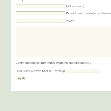
Nick (required)
E-mail (konieczny [nie jest publikowa
WWW
Zanim umieścisz komentarz wypełnij okienko poniżej.
Ile liter A jest w słowie Daszka? (cyferką)