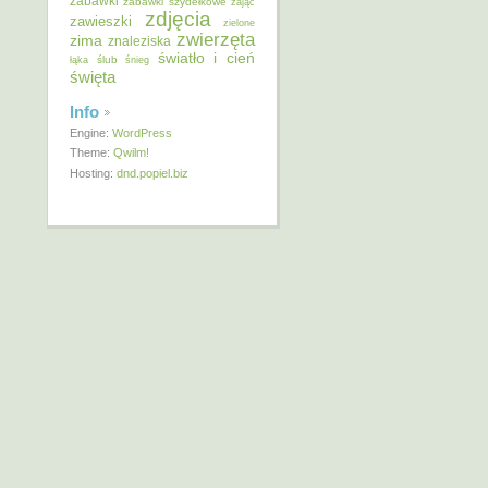
zabawki
zabawki szydełkowe
zając
zdjęcia
zawieszki
zielone
zwierzęta
zima
znaleziska
światło i cień
ślub
łąka
śnieg
święta
Info
Engine:
WordPress
Theme:
Qwilm!
Hosting:
dnd.popiel.biz