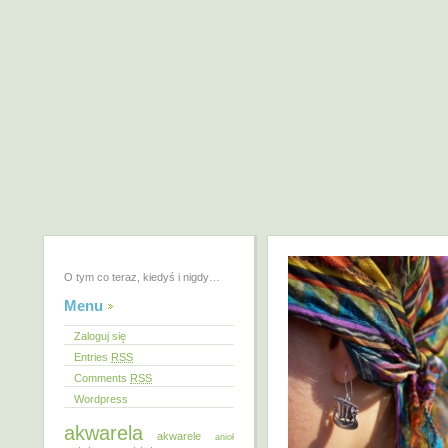
O tym co teraz, kiedyś i nigdy…
Menu
Zaloguj się
Entries
RSS
Comments
RSS
Wordpress
akwarela
akwarele
anioł