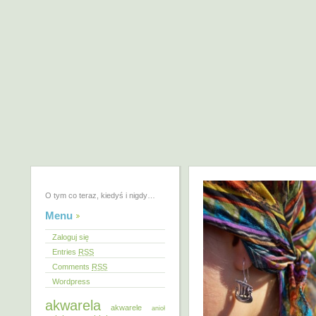
O tym co teraz, kiedyś i nigdy…
Menu
Zaloguj się
Entries
RSS
Comments
RSS
Wordpress
akwarela
akwarele
anioł