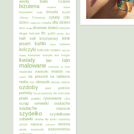
anioły
biało czarne
biżuteria
biżuteria ślubna
broszki
buciki
bransoletki
bratki
cytaty
cyto
chmury
Chorwacja
dla dzieci
dzieci
czapka
czapeczka
dzieci
drzewa
dom
dziecko
droga
filc
długie kolczyki
graffiti
grzyby
góry
inne
haft
haft krzyżykowy
kartki
jesień
kobieta
kawa
kolczyki
kolczyki sutasz
kolczyki
kolorowo
kot
ślubne
komplet
książki
kwiaty
lato
las
malowane
malowane na szkle
miasto
maskotki
maskotka
miś
na prezent
na tablecie
motyle
niebo
obrazek
noc
obrusy
owoce
ozdoby
podróże
pies
portrety
Poznań
prezenty dla mnie
ptak
ptaki
rysowane
pudełka
róża
scrap
soutache
serwetki
soutache
starocie
szydełko
szydełkowe
zabawki
urodziny
ubrania dla dzieci
wiosna
wakacje
uszyte
warzywa
wspomnienia
woda
wspominki