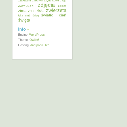
zabawki
zabawki szydełkowe
zając
zdjęcia
zawieszki
zielone
zwierzęta
zima
znaleziska
światło i cień
ślub
łąka
śnieg
święta
Info
Engine:
WordPress
Theme:
Qwilm!
Hosting:
dnd.popiel.biz