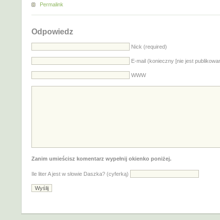
Permalink
Odpowiedz
Nick (required)
E-mail (konieczny [nie jest publikowa
WWW
Zanim umieścisz komentarz wypełnij okienko poniżej.
Ile liter A jest w słowie Daszka? (cyferką)