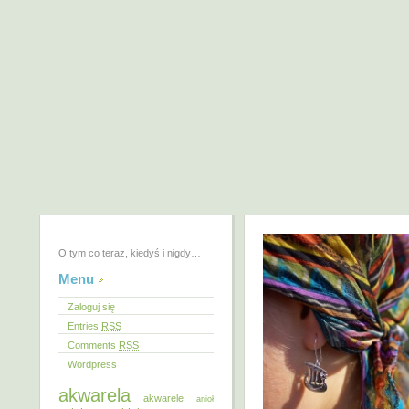
O tym co teraz, kiedyś i nigdy…
Menu
Zaloguj się
Entries
RSS
Comments
RSS
Wordpress
akwarela
akwarele
anioł