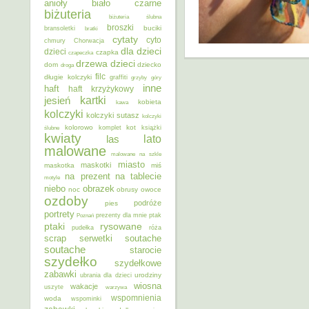
anioły
biało czarne
biżuteria
biżuteria ślubna
broszki
buciki
bransoletki
bratki
cytaty
cyto
chmury
Chorwacja
dla dzieci
dzieci
czapka
czapeczka
dzieci
drzewa
dom
dziecko
droga
filc
długie kolczyki
graffiti
grzyby
góry
inne
haft
haft krzyżykowy
kartki
jesień
kobieta
kawa
kolczyki
kolczyki sutasz
kolczyki
kolorowo
kot
ślubne
komplet
książki
kwiaty
lato
las
malowane
malowane na szkle
miasto
maskotki
maskotka
miś
na prezent
na tablecie
motyle
niebo
obrazek
noc
obrusy
owoce
ozdoby
podróże
pies
portrety
Poznań
prezenty dla mnie
ptak
ptaki
rysowane
pudełka
róża
scrap
soutache
serwetki
soutache
starocie
szydełko
szydełkowe
zabawki
urodziny
ubrania dla dzieci
wiosna
wakacje
uszyte
warzywa
wspomnienia
woda
wspominki