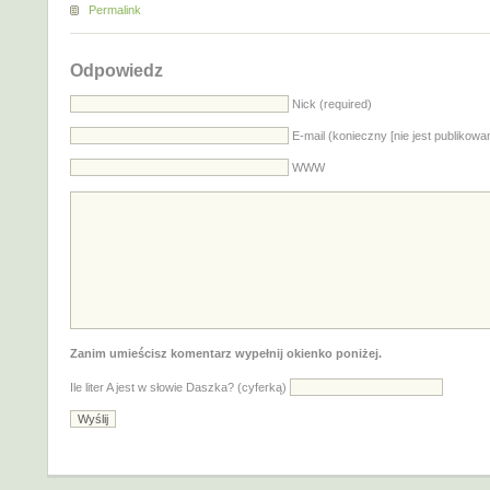
Permalink
Odpowiedz
Nick (required)
E-mail (konieczny [nie jest publikowa
WWW
Zanim umieścisz komentarz wypełnij okienko poniżej.
Ile liter A jest w słowie Daszka? (cyferką)