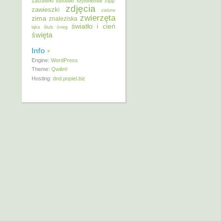
zabawki
zabawki szydełkowe
zając
zdjęcia
zawieszki
zielone
zwierzęta
zima
znaleziska
światło i cień
ślub
łąka
śnieg
święta
Info
Engine:
WordPress
Theme:
Qwilm!
Hosting:
dnd.popiel.biz