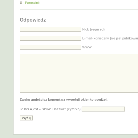
Permalink
Odpowiedz
Nick (required)
E-mail (konieczny [nie jest publikowa
WWW
Zanim umieścisz komentarz wypełnij okienko poniżej.
Ile liter A jest w słowie Daszka? (cyferką)