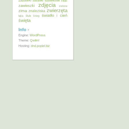
zabawki
zabawki szydełkowe
zając
zdjęcia
zawieszki
zielone
zwierzęta
zima
znaleziska
światło i cień
ślub
łąka
śnieg
święta
Info
Engine:
WordPress
Theme:
Qwilm!
Hosting:
dnd.popiel.biz