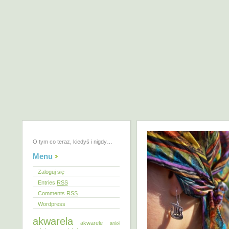
O tym co teraz, kiedyś i nigdy…
Menu
Zaloguj się
Entries
RSS
Comments
RSS
Wordpress
akwarela
akwarele
anioł