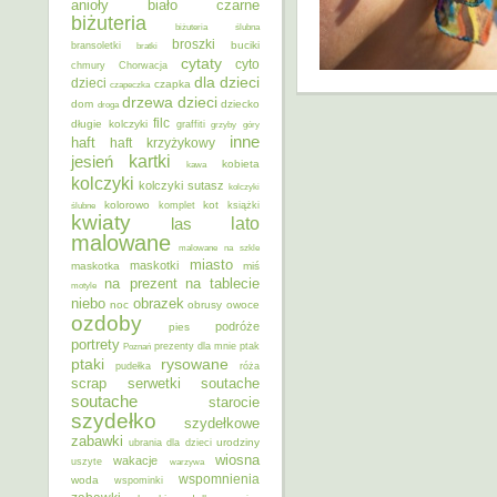
anioły
biało czarne
biżuteria
biżuteria ślubna
broszki
buciki
bransoletki
bratki
cytaty
cyto
chmury
Chorwacja
dla dzieci
dzieci
czapka
czapeczka
dzieci
drzewa
dom
dziecko
droga
filc
długie kolczyki
graffiti
grzyby
góry
inne
haft
haft krzyżykowy
kartki
jesień
kobieta
kawa
kolczyki
kolczyki sutasz
kolczyki
kolorowo
kot
ślubne
komplet
książki
kwiaty
lato
las
malowane
malowane na szkle
miasto
maskotki
maskotka
miś
na prezent
na tablecie
motyle
niebo
obrazek
noc
obrusy
owoce
ozdoby
podróże
pies
portrety
Poznań
prezenty dla mnie
ptak
ptaki
rysowane
pudełka
róża
scrap
soutache
serwetki
soutache
starocie
szydełko
szydełkowe
zabawki
urodziny
ubrania dla dzieci
wiosna
wakacje
uszyte
warzywa
wspomnienia
woda
wspominki