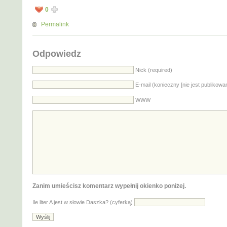
0
Permalink
Odpowiedz
Nick (required)
E-mail (konieczny [nie jest publikowa
WWW
Zanim umieścisz komentarz wypełnij okienko poniżej.
Ile liter A jest w słowie Daszka? (cyferką)