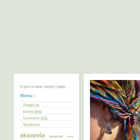
O tym co teraz, kiedyś i nigdy…
Menu
Zaloguj się
Entries
RSS
Comments
RSS
Wordpress
akwarela
akwarele
anioł