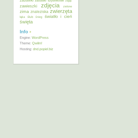
zabawki
zabawki szydełkowe
zając
zdjęcia
zawieszki
zielone
zwierzęta
zima
znaleziska
światło i cień
ślub
łąka
śnieg
święta
Info
Engine:
WordPress
Theme:
Qwilm!
Hosting:
dnd.popiel.biz