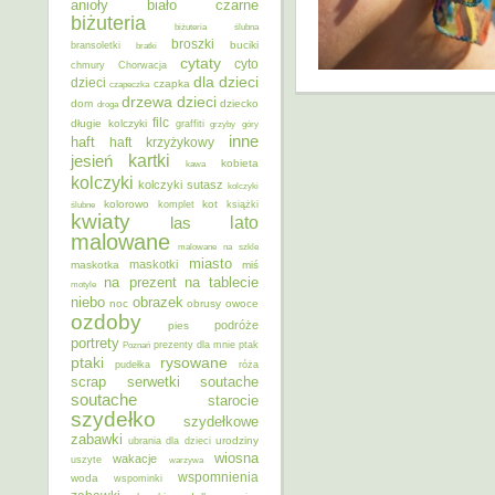
anioły
biało czarne
biżuteria
biżuteria ślubna
broszki
buciki
bransoletki
bratki
cytaty
cyto
chmury
Chorwacja
dla dzieci
dzieci
czapka
czapeczka
dzieci
drzewa
dom
dziecko
droga
filc
długie kolczyki
graffiti
grzyby
góry
inne
haft
haft krzyżykowy
kartki
jesień
kobieta
kawa
kolczyki
kolczyki sutasz
kolczyki
kolorowo
kot
ślubne
komplet
książki
kwiaty
lato
las
malowane
malowane na szkle
miasto
maskotki
maskotka
miś
na prezent
na tablecie
motyle
niebo
obrazek
noc
obrusy
owoce
ozdoby
podróże
pies
portrety
Poznań
prezenty dla mnie
ptak
ptaki
rysowane
pudełka
róża
scrap
soutache
serwetki
soutache
starocie
szydełko
szydełkowe
zabawki
urodziny
ubrania dla dzieci
wiosna
wakacje
uszyte
warzywa
wspomnienia
woda
wspominki