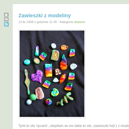
Zawieszki z modeliny
13 lis 2008 o godzinie 11:49 · Kategoria
ulepione
Tymi to oto 'ręcami’, ulepiłam se ino takie to oto, zawieszki hej! ( z mode