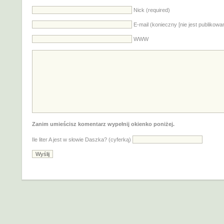
Nick (required)
E-mail (konieczny [nie jest publikowa
WWW
Zanim umieścisz komentarz wypełnij okienko poniżej.
Ile liter A jest w słowie Daszka? (cyferką)