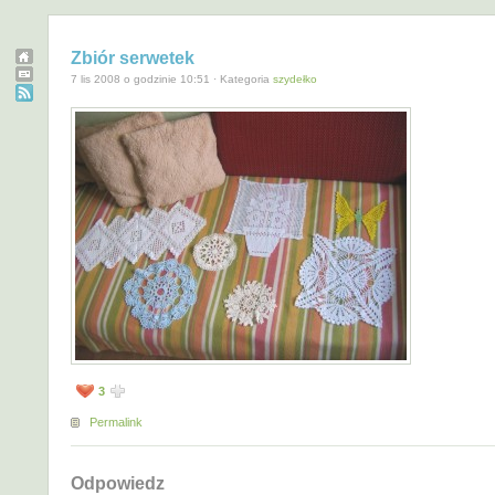
Zbiór serwetek
7 lis 2008 o godzinie 10:51 · Kategoria
szydełko
3
Permalink
Odpowiedz