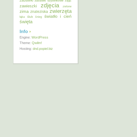
zabawki
zabawki szydełkowe
zając
zdjęcia
zawieszki
zielone
zwierzęta
zima
znaleziska
światło i cień
ślub
łąka
śnieg
święta
Info
Engine:
WordPress
Theme:
Qwilm!
Hosting:
dnd.popiel.biz