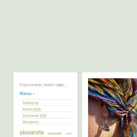
O tym co teraz, kiedyś i nigdy…
Menu
Zaloguj się
Entries
RSS
Comments
RSS
Wordpress
akwarela
akwarele
anioł