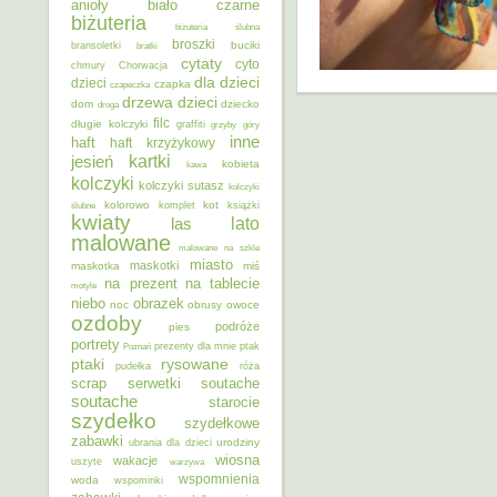
anioły
biało czarne
biżuteria
biżuteria ślubna
broszki
buciki
bransoletki
bratki
cytaty
cyto
chmury
Chorwacja
dla dzieci
dzieci
czapka
czapeczka
dzieci
drzewa
dom
dziecko
droga
filc
długie kolczyki
graffiti
grzyby
góry
inne
haft
haft krzyżykowy
kartki
jesień
kobieta
kawa
kolczyki
kolczyki sutasz
kolczyki
kolorowo
kot
ślubne
komplet
książki
kwiaty
lato
las
malowane
malowane na szkle
miasto
maskotki
maskotka
miś
na prezent
na tablecie
motyle
niebo
obrazek
noc
obrusy
owoce
ozdoby
podróże
pies
portrety
Poznań
prezenty dla mnie
ptak
ptaki
rysowane
pudełka
róża
scrap
soutache
serwetki
soutache
starocie
szydełko
szydełkowe
zabawki
urodziny
ubrania dla dzieci
wiosna
wakacje
uszyte
warzywa
wspomnienia
woda
wspominki