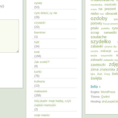
m
cytaty
maskotki
maskotka
ny])
(53)
na prezent
motyle
cyto dzieci, cy nie
niebo
obrazek
noc
ozdoby
(28)
pie
czytanki
portrety
Poznań
prezen
(22)
ptaki
ry
pudełka
scrap
foamiran
serwetki
soutache
(1)
szydełko
haft
zabawki
(34)
ubrania dla 
wakacje
uszyte
war
inne
w
woda
wspominki
(158)
zabawki
zabawki sz
Jak zrobić?
zdję
zawieszki
(8)
zima
znaleziska
kartki
świ
ślub
łąka
śnieg
(76)
święta
kulinaria
(13)
Info
malowane
Engine:
WordPress
(258)
Theme:
Qwilm!
mój skarb- moje hobby, czyli
Hosting:
dnd.popiel.b
zapiski mamuśki
(2)
moje miasto