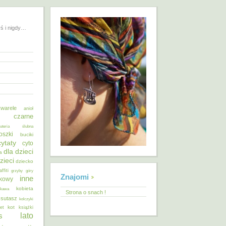
yś i nigdy…
warele
anioł
o czarne
żuteria ślubna
oszki
buciki
cytaty
cyto
dla dzieci
a
zieci
dziecko
affiti
grzyby
góry
Znajomi
inne
ykowy
kobieta
kawa
Strona o snach !
 sutasz
kolczyki
kot
et
książki
lato
s