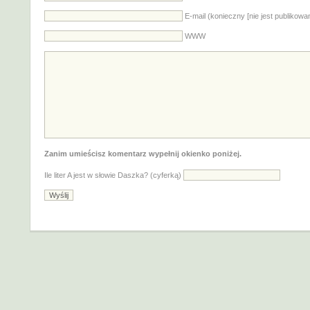
E-mail (konieczny [nie jest publikowa
WWW
Zanim umieścisz komentarz wypełnij okienko poniżej.
Ile liter A jest w słowie Daszka? (cyferką)