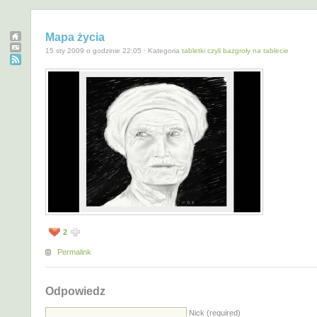
Mapa życia
15 sty 2009 o godzinie 22:05 · Kategoria
tabletki czyli bazgroły na tablecie
2
Permalink
Odpowiedz
Nick (required)