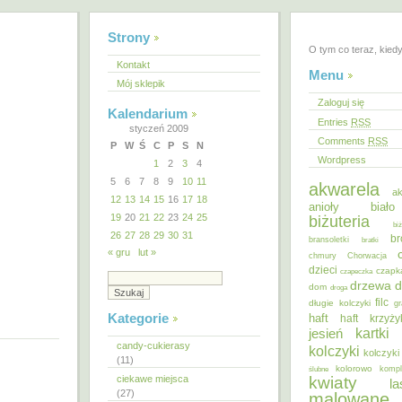
Strony
O tym co teraz, kied
Kontakt
Menu
Mój sklepik
Zaloguj się
Kalendarium
Entries
RSS
styczeń 2009
Comments
RSS
P
W
Ś
C
P
S
N
Wordpress
1
2
3
4
5
6
7
8
9
10
11
akwarela
ak
12
13
14
15
16
17
18
anioły
biał
19
20
21
22
23
24
25
biżuteria
bi
26
27
28
29
30
31
br
bransoletki
bratki
« gru
lut »
chmury
Chorwacja
dzieci
czapk
czapeczka
d
drzewa
dom
droga
filc
długie kolczyki
gr
Kategorie
haft
haft krzyż
kartki
jesień
candy-cukierasy
kolczyki
kolczyki
(11)
kolorowo
ślubne
kompl
ciekawe miejsca
kwiaty
la
(27)
malowane