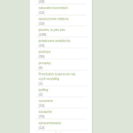
(29)
naturalne kosmetyki
(12)
opuszczone miejsca
(10)
pisanki, tu pitu pitu
(138)
podejrzane podsłuchy
(10)
podróże
(30)
przepisy
(5)
Przeżyjmy to jeszcze raz,
czyli recykling
(1)
quilling
(2)
rysowane
(10)
soutache
(70)
sprezentowane
(12)