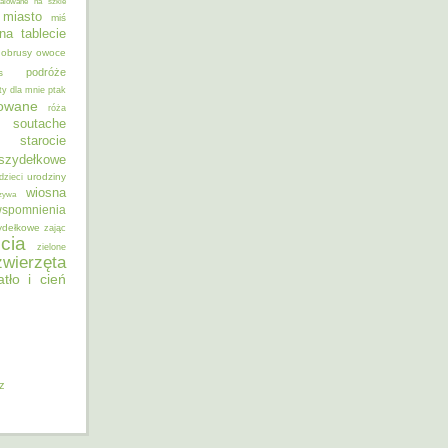
alowane na szkle
miasto
miś
na tablecie
obrusy
owoce
podróże
s
ty dla mnie
ptak
sowane
róża
soutache
starocie
szydełkowe
urodziny
dzieci
wiosna
zywa
spomnienia
ydełkowe
zając
cia
zielone
zwierzęta
atło i cień
iz