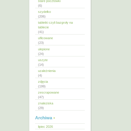
stare pocztówki
(6)
szydełko
(206)
tabletki czyli bazgroły na
tablecie
(41)
ufilcowane
(23)
ulepione
(24)
uszyte
(14)
uzależnienia
(4)
zdjęcia
(199)
zescrapowane
(47)
znaleziska
(29)
Archiwa
lipiec 2026