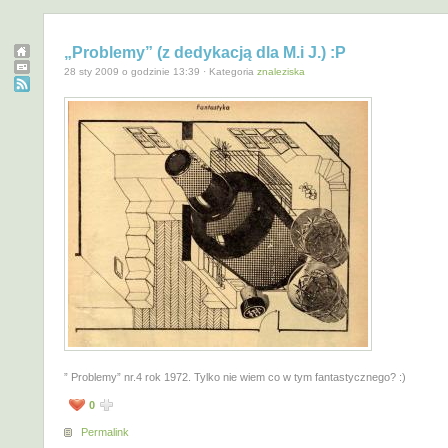
„Problemy” (z dedykacją dla M.i J.) :P
28 sty 2009 o godzinie 13:39 · Kategoria
znaleziska
” Problemy” nr.4 rok 1972. Tylko nie wiem co w tym fantastycznego? :)
0
Permalink