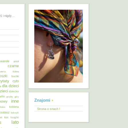
yś i nigdy…
warele
anioł
o czarne
żuteria ślubna
oszki
buciki
cytaty
cyto
dla dzieci
a
zieci
dziecko
affiti
grzyby
góry
Znajomi
inne
ykowy
kobieta
kawa
Strona o snach !
 sutasz
kolczyki
kot
et
książki
lato
s