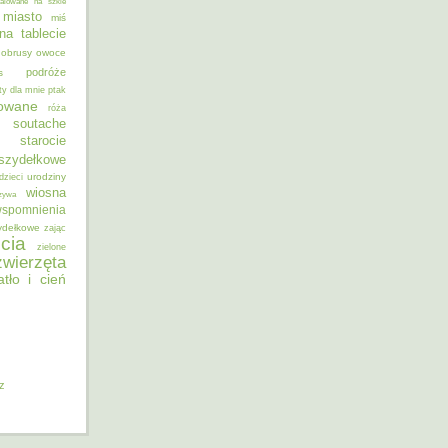
alowane na szkle
miasto
miś
na tablecie
obrusy
owoce
podróże
s
ty dla mnie
ptak
sowane
róża
soutache
starocie
szydełkowe
urodziny
dzieci
wiosna
zywa
spomnienia
ydełkowe
zając
cia
zielone
zwierzęta
atło i cień
iz