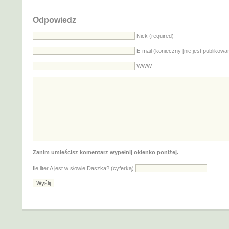
Odpowiedz
Nick (required)
E-mail (konieczny [nie jest publikowa
WWW
Zanim umieścisz komentarz wypełnij okienko poniżej.
Ile liter A jest w słowie Daszka? (cyferką)