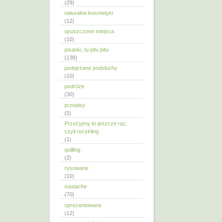
(29)
naturalne kosmetyki
(12)
opuszczone miejsca
(10)
pisanki, tu pitu pitu
(138)
podejrzane podsłuchy
(10)
podróże
(30)
przepisy
(5)
Przeżyjmy to jeszcze raz,
czyli recykling
(1)
quilling
(2)
rysowane
(10)
soutache
(70)
sprezentowane
(12)