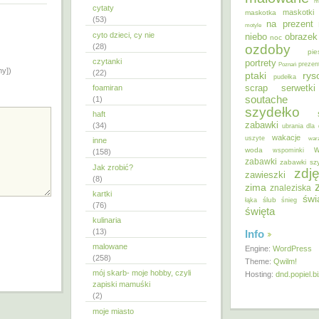
m
cytaty
maskotki
maskotka
(53)
na prezent
motyle
cyto dzieci, cy nie
niebo
obrazek
noc
ozdoby
(28)
pie
czytanki
portrety
Poznań
prezen
ny])
(22)
ptaki
ry
pudełka
scrap
foamiran
serwetki
soutache
(1)
szydełko
haft
zabawki
(34)
ubrania dla 
wakacje
uszyte
war
inne
w
woda
wspominki
(158)
zabawki
zabawki sz
Jak zrobić?
zdję
zawieszki
(8)
zima
znaleziska
kartki
świ
ślub
łąka
śnieg
(76)
święta
kulinaria
(13)
Info
malowane
Engine:
WordPress
(258)
Theme:
Qwilm!
mój skarb- moje hobby, czyli
Hosting:
dnd.popiel.b
zapiski mamuśki
(2)
moje miasto