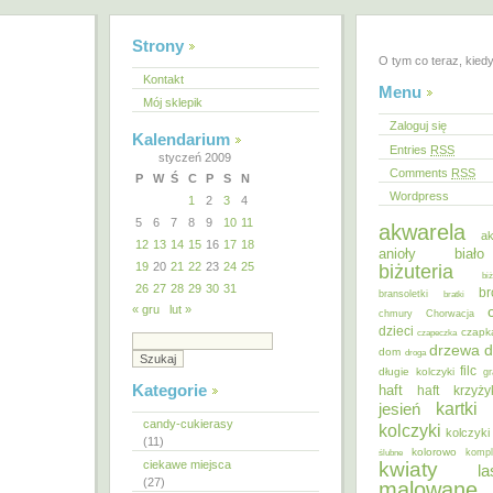
Strony
O tym co teraz, kied
Kontakt
Menu
Mój sklepik
Zaloguj się
Kalendarium
Entries
RSS
styczeń 2009
Comments
RSS
P
W
Ś
C
P
S
N
Wordpress
1
2
3
4
5
6
7
8
9
10
11
akwarela
ak
12
13
14
15
16
17
18
anioły
biał
19
20
21
22
23
24
25
biżuteria
bi
26
27
28
29
30
31
br
bransoletki
bratki
« gru
lut »
chmury
Chorwacja
dzieci
czapk
czapeczka
d
drzewa
dom
droga
filc
długie kolczyki
gr
Kategorie
haft
haft krzyż
kartki
jesień
candy-cukierasy
kolczyki
kolczyki
(11)
kolorowo
ślubne
kompl
ciekawe miejsca
kwiaty
la
(27)
malowane