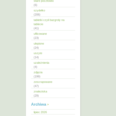
stare pocztówki
(6)
szydełko
(206)
tabletki czyli bazgroły na
tablecie
(41)
ufilcowane
(23)
ulepione
(24)
uszyte
(14)
uzależnienia
(4)
zdjęcia
(199)
zescrapowane
(47)
znaleziska
(29)
Archiwa
lipiec 2026