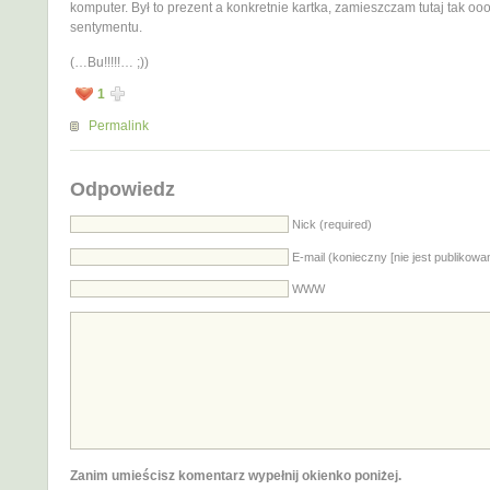
komputer. Był to prezent a konkretnie kartka, zamieszczam tutaj tak ooo
sentymentu.
(…Bu!!!!!… ;))
1
Permalink
Odpowiedz
Nick (required)
E-mail (konieczny [nie jest publikowa
WWW
Zanim umieścisz komentarz wypełnij okienko poniżej.