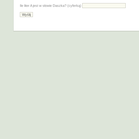
Ile liter A jest w słowie Daszka? (cyferką)