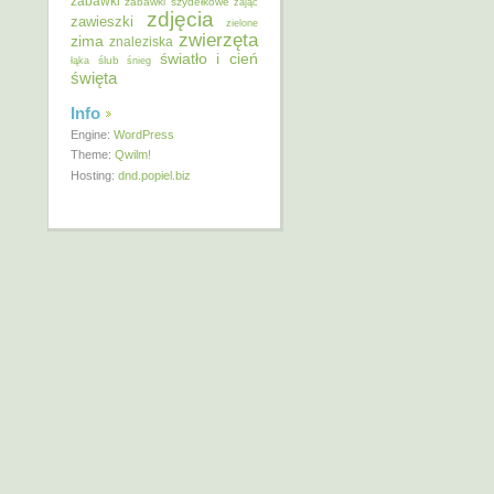
zabawki
zabawki szydełkowe
zając
zdjęcia
zawieszki
zielone
zwierzęta
zima
znaleziska
światło i cień
ślub
łąka
śnieg
święta
Info
Engine:
WordPress
Theme:
Qwilm!
Hosting:
dnd.popiel.biz