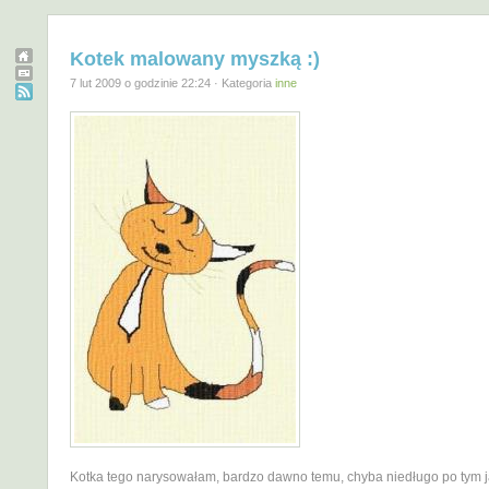
Kotek malowany myszką :)
7 lut 2009 o godzinie 22:24 · Kategoria
inne
Kotka tego narysowałam, bardzo dawno temu, chyba niedługo po tym j