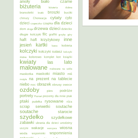
anioły
biało czarne
biżuteria
biżuteria ślubna
broszki
buciki
bransoletki
bratki
cytaty
cyto
chmury
Chorwacja
dla dzieci
dzieci
czapka
czapeczka
dzieci
drzewa
dom
dziecko
droga
filc
długie kolczyki
graffiti
grzyby
góry
inne
haft
haft krzyżykowy
kartki
jesień
kobieta
kawa
kolczyki
kolczyki sutasz
kolczyki
kolorowo
kot
ślubne
komplet
książki
kwiaty
lato
las
malowane
malowane na szkle
miasto
maskotki
maskotka
miś
na prezent
na tablecie
motyle
niebo
obrazek
noc
obrusy
owoce
ozdoby
podróże
pies
portrety
Poznań
prezenty dla mnie
ptak
ptaki
rysowane
pudełka
róża
scrap
soutache
serwetki
soutache
starocie
szydełko
szydełkowe
zabawki
urodziny
ubrania dla dzieci
wiosna
wakacje
uszyte
warzywa
wspomnienia
woda
wspominki