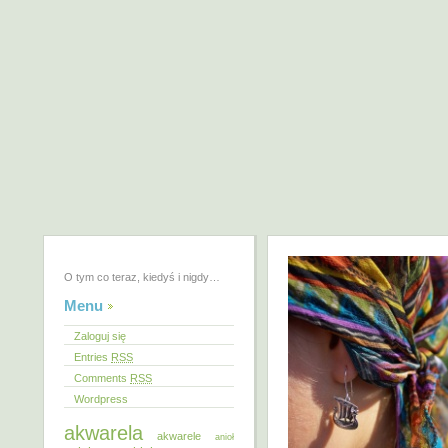
O tym co teraz, kiedyś i nigdy…
Menu
Zaloguj się
Entries
RSS
Comments
RSS
Wordpress
akwarela
akwarele
anioł