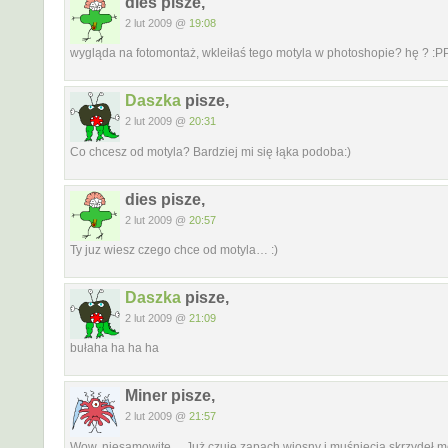
dies pisze,
2 lut 2009 @
19:08
wygląda na fotomontaż, wkleiłaś tego motyla w photoshopie? hę ? :
Daszka
pisze,
2 lut 2009 @
20:31
Co chcesz od motyla? Bardziej mi się łąka podoba:)
dies pisze,
2 lut 2009 @
20:57
Ty juz wiesz czego chce od motyla… :)
Daszka
pisze,
2 lut 2009 @
21:09
bułaha ha ha ha
Miner pisze,
2 lut 2009 @
21:57
Wow, niesamowite… Już czuję zapach wiosny i muśnięcia skrzydeł 