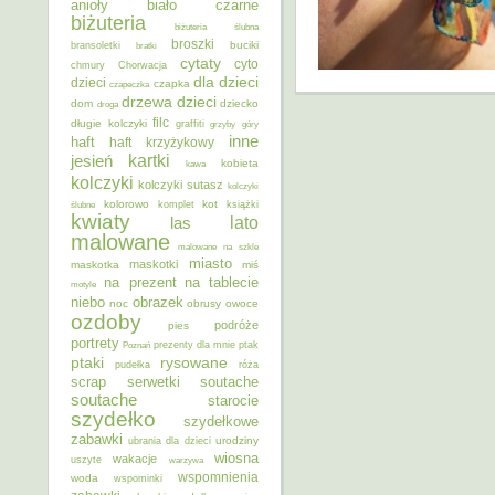
anioły
biało czarne
biżuteria
biżuteria ślubna
broszki
buciki
bransoletki
bratki
cytaty
cyto
chmury
Chorwacja
dla dzieci
dzieci
czapka
czapeczka
dzieci
drzewa
dom
dziecko
droga
filc
długie kolczyki
graffiti
grzyby
góry
inne
haft
haft krzyżykowy
kartki
jesień
kobieta
kawa
kolczyki
kolczyki sutasz
kolczyki
kolorowo
kot
ślubne
komplet
książki
kwiaty
lato
las
malowane
malowane na szkle
miasto
maskotki
maskotka
miś
na prezent
na tablecie
motyle
niebo
obrazek
noc
obrusy
owoce
ozdoby
podróże
pies
portrety
Poznań
prezenty dla mnie
ptak
ptaki
rysowane
pudełka
róża
scrap
soutache
serwetki
soutache
starocie
szydełko
szydełkowe
zabawki
urodziny
ubrania dla dzieci
wiosna
wakacje
uszyte
warzywa
wspomnienia
woda
wspominki