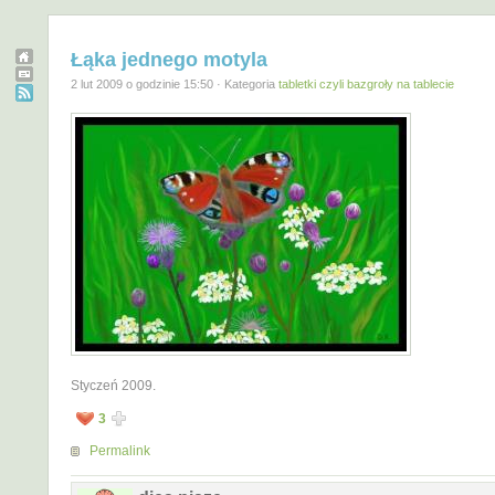
Łąka jednego motyla
2 lut 2009 o godzinie 15:50 · Kategoria
tabletki czyli bazgroły na tablecie
Styczeń 2009.
3
Permalink