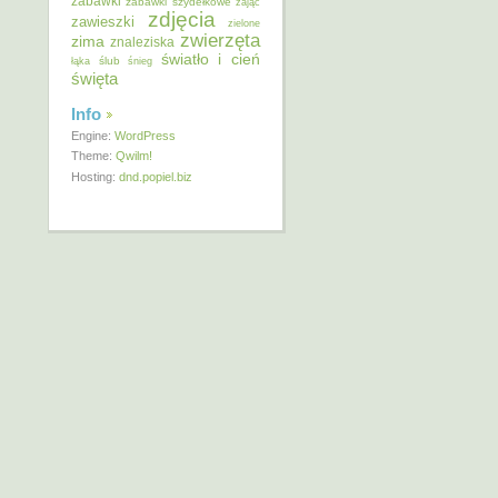
zabawki
zabawki szydełkowe
zając
zdjęcia
zawieszki
zielone
zwierzęta
zima
znaleziska
światło i cień
ślub
łąka
śnieg
święta
Info
Engine:
WordPress
Theme:
Qwilm!
Hosting:
dnd.popiel.biz