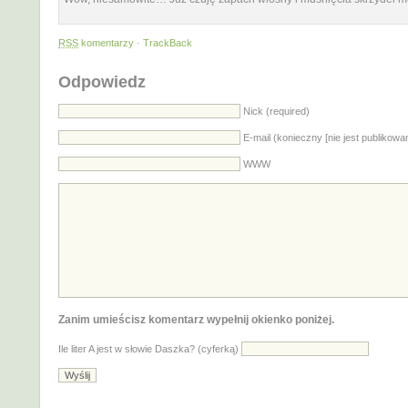
RSS
komentarzy
·
TrackBack
Odpowiedz
Nick (required)
E-mail (konieczny [nie jest publikowa
WWW
Zanim umieścisz komentarz wypełnij okienko poniżej.
Ile liter A jest w słowie Daszka? (cyferką)