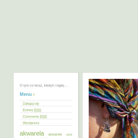
O tym co teraz, kiedyś i nigdy…
Menu
Zaloguj się
Entries
RSS
Comments
RSS
Wordpress
akwarela
akwarele
anioł