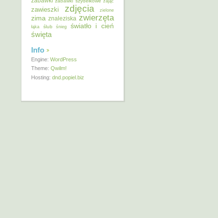
zabawki
zabawki szydełkowe
zając
zdjęcia
zawieszki
zielone
zwierzęta
zima
znaleziska
światło i cień
ślub
łąka
śnieg
święta
Info
Engine:
WordPress
Theme:
Qwilm!
Hosting:
dnd.popiel.biz