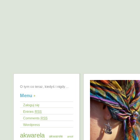
O tym co teraz, kiedyś i nigdy…
Menu
Zaloguj się
Entries
RSS
Comments
RSS
Wordpress
akwarela
akwarele
anioł