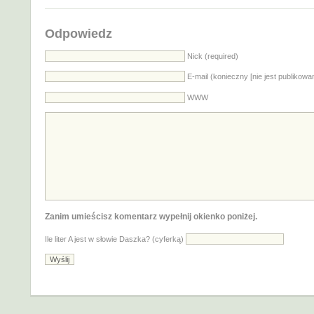
Odpowiedz
Nick (required)
E-mail (konieczny [nie jest publikowa
WWW
Zanim umieścisz komentarz wypełnij okienko poniżej.
Ile liter A jest w słowie Daszka? (cyferką)