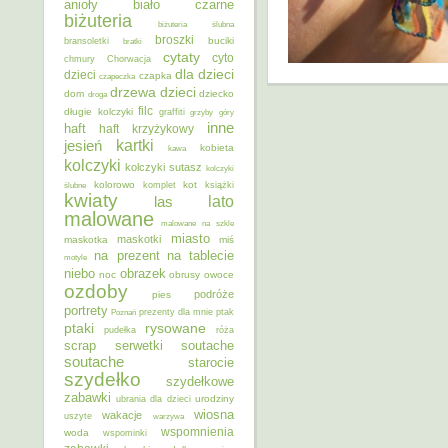
anioły
biało czarne
biżuteria
biżuteria ślubna
broszki
buciki
bransoletki
bratki
cytaty
cyto
chmury
Chorwacja
dla dzieci
dzieci
czapka
czapeczka
dzieci
drzewa
dom
dziecko
droga
filc
długie kolczyki
graffiti
grzyby
góry
inne
haft
haft krzyżykowy
kartki
jesień
kobieta
kawa
kolczyki
kolczyki sutasz
kolczyki
kolorowo
kot
ślubne
komplet
książki
kwiaty
lato
las
malowane
malowane na szkle
miasto
maskotki
maskotka
miś
na prezent
na tablecie
motyle
niebo
obrazek
noc
obrusy
owoce
ozdoby
podróże
pies
portrety
Poznań
prezenty dla mnie
ptak
ptaki
rysowane
pudełka
róża
scrap
soutache
serwetki
soutache
starocie
szydełko
szydełkowe
zabawki
urodziny
ubrania dla dzieci
wiosna
wakacje
uszyte
warzywa
wspomnienia
woda
wspominki