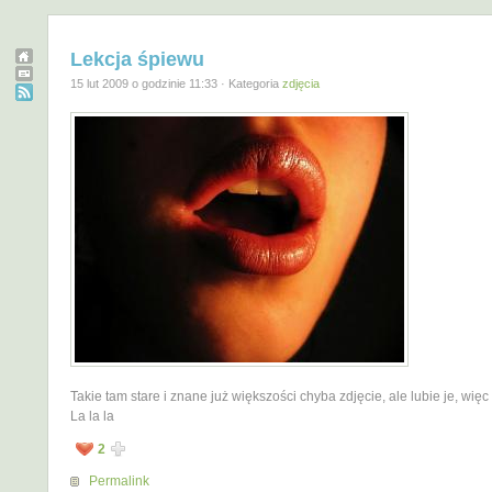
Lekcja śpiewu
15 lut 2009 o godzinie 11:33 · Kategoria
zdjęcia
Takie tam stare i znane już większości chyba zdjęcie, ale lubie je, więc
La la la
2
Permalink