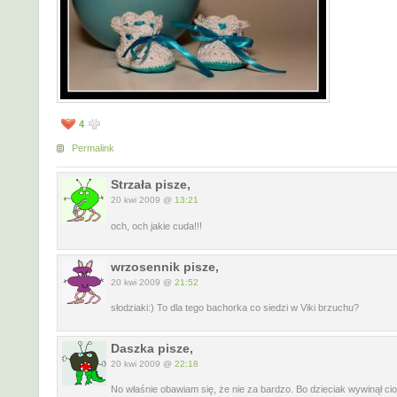
4
Permalink
Strzała pisze,
20 kwi 2009 @
13:21
och, och jakie cuda!!!
wrzosennik pisze,
20 kwi 2009 @
21:52
słodziaki:) To dla tego bachorka co siedzi w Viki brzuchu?
Daszka pisze,
20 kwi 2009 @
22:18
No właśnie obawiam się, że nie za bardzo. Bo dzieciak wywinął cio