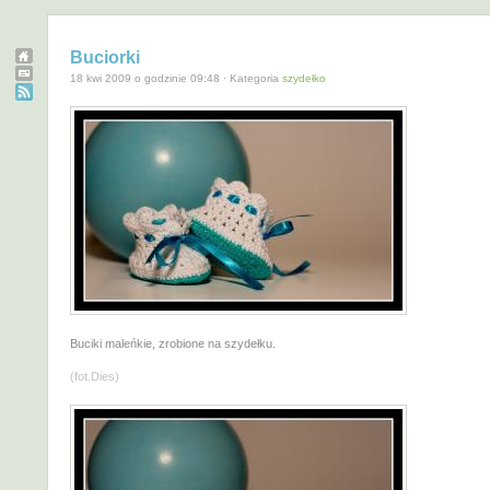
Buciorki
18 kwi 2009 o godzinie 09:48 · Kategoria
szydełko
Buciki maleńkie, zrobione na szydełku.
(fot.Dies)