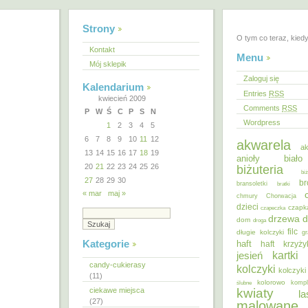
Strony
O tym co teraz, kied
Kontakt
Menu
Mój sklepik
Zaloguj się
Kalendarium
Entries
RSS
kwiecień 2009
Comments
RSS
P
W
Ś
C
P
S
N
Wordpress
1
2
3
4
5
6
7
8
9
10
11
12
akwarela
ak
13
14
15
16
17
18
19
anioły
biał
20
21
22
23
24
25
26
biżuteria
bi
27
28
29
30
br
bransoletki
bratki
« mar
maj »
chmury
Chorwacja
dzieci
czapk
czapeczka
d
drzewa
dom
droga
filc
długie kolczyki
gr
Kategorie
haft
haft krzyż
kartki
jesień
candy-cukierasy
kolczyki
kolczyki
(11)
kolorowo
ślubne
kompl
ciekawe miejsca
kwiaty
la
(27)
malowane