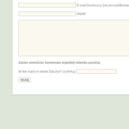
E-mail (konieczny [nie jest publikowa
WWW
Zanim umieścisz komentarz wypełnij okienko poniżej.
Ile liter A jest w słowie Daszka? (cyferką)