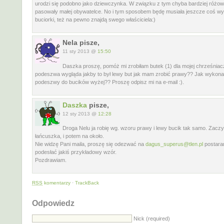
urodzi się podobno jako dziewczynka. W związku z tym chyba bardziej różow
pasowały małej obywatelce. No i tym sposobem będę musiała jeszcze coś wyw
buciorki, też na pewno znajdą swego właściciela:)
Nela pisze,
11 sty 2013 @
15:50
Daszka proszę, pomóż mi zrobiłam butek (1) dla mojej chrześniac
podeszwa wygląda jakby to był lewy but jak mam zrobić prawy?? Jak wykona
podeszwy do bucików wyżej?? Proszę odpisz mi na e-mail :).
Daszka
pisze,
12 sty 2013 @
12:28
Droga Nelu ja robię wg. wzoru prawy i lewy bucik tak samo. Zaczy
łańcuszka, i potem na około.
Nie widzę Pani maila, proszę się odezwać na
dagus_superus@tlen.pl
postara
podesłać jakiś przykładowy wzór.
Pozdrawiam.
RSS
komentarzy
·
TrackBack
Odpowiedz
Nick (required)