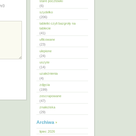
stare pocztówki
ny])
(6)
szydełko
(206)
tabletki czyli bazgroły na
tablecie
(41)
ufilcowane
(23)
ulepione
(24)
uszyte
(14)
uzależnienia
(4)
zdjęcia
(199)
zescrapowane
(47)
znaleziska
(29)
Archiwa
lipiec 2026