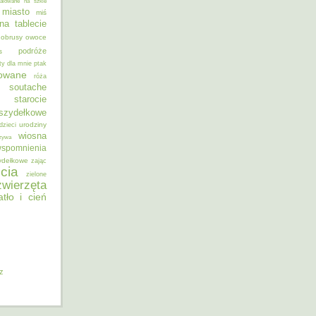
alowane na szkle
miasto
miś
na tablecie
obrusy
owoce
podróże
s
ty dla mnie
ptak
sowane
róża
soutache
starocie
szydełkowe
urodziny
dzieci
wiosna
zywa
spomnienia
ydełkowe
zając
cia
zielone
zwierzęta
atło i cień
iz