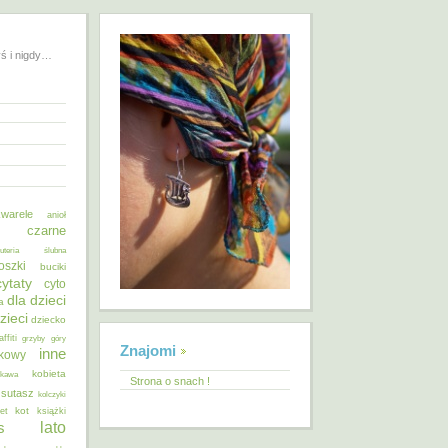
yś i nigdy…
warele
anioł
o czarne
żuteria ślubna
oszki
buciki
cytaty
cyto
dla dzieci
a
zieci
dziecko
affiti
grzyby
góry
Znajomi
inne
ykowy
kobieta
kawa
Strona o snach !
 sutasz
kolczyki
kot
et
książki
lato
s