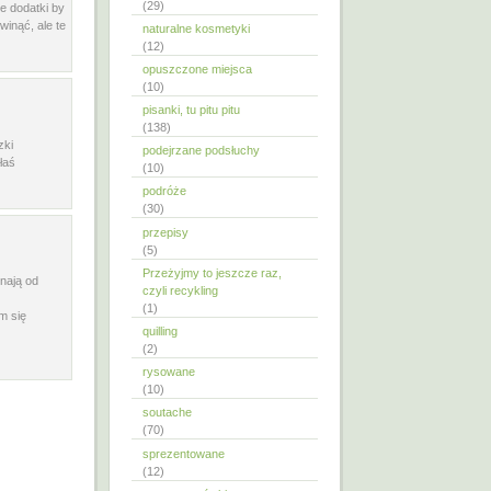
(29)
e dodatki by
inąć, ale te
naturalne kosmetyki
(12)
opuszczone miejsca
(10)
pisanki, tu pitu pitu
(138)
zki
podejrzane podsłuchy
łaś
(10)
podróże
(30)
przepisy
(5)
Przeżyjmy to jeszcze raz,
nają od
czyli recykling
(1)
m się
quilling
(2)
rysowane
(10)
soutache
(70)
sprezentowane
(12)