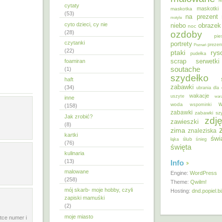
m
cytaty
maskotki
maskotka
(53)
na prezent
motyle
cyto dzieci, cy nie
niebo
obrazek
noc
ozdoby
(28)
pie
czytanki
portrety
Poznań
prezen
(22)
ptaki
ry
pudełka
scrap
foamiran
serwetki
soutache
(1)
szydełko
haft
zabawki
(34)
ubrania dla 
wakacje
uszyte
war
inne
w
woda
wspominki
(158)
zabawki
zabawki sz
Jak zrobić?
zdję
zawieszki
(8)
zima
znaleziska
kartki
świ
ślub
łąka
śnieg
(76)
święta
kulinaria
(13)
Info
malowane
Engine:
WordPress
(258)
Theme:
Qwilm!
mój skarb- moje hobby, czyli
Hosting:
dnd.popiel.b
zapiski mamuśki
(2)
moje miasto
tce numer i