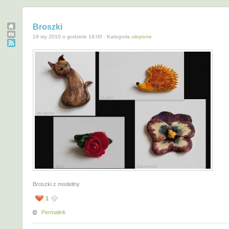
Broszki
19 sty 2010 o godzinie 19:00 · Kategoria
ulepione
Broszki z modeliny
1
Permalink