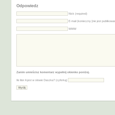
Odpowiedz
Nick (required)
E-mail (konieczny [nie jest publikowa
WWW
Zanim umieścisz komentarz wypełnij okienko poniżej.
Ile liter A jest w słowie Daszka? (cyferką)