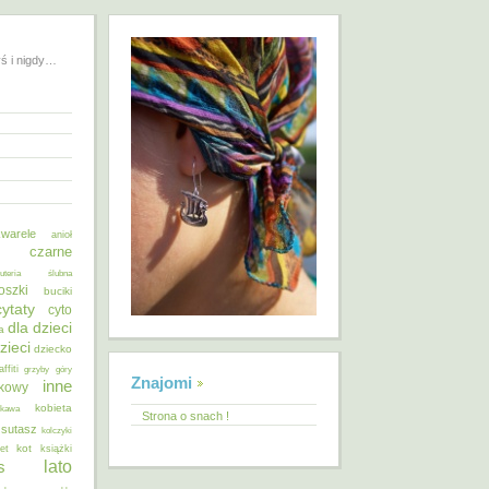
yś i nigdy…
warele
anioł
o czarne
żuteria ślubna
oszki
buciki
cytaty
cyto
dla dzieci
a
zieci
dziecko
affiti
grzyby
góry
Znajomi
inne
ykowy
kobieta
kawa
Strona o snach !
 sutasz
kolczyki
kot
et
książki
lato
s