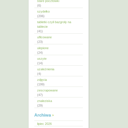
stare pocztówki
(6)
szydełko
(206)
tabletki czyli bazgroły na
tablecie
(41)
ufilcowane
(23)
ulepione
(24)
uszyte
(14)
uzależnienia
(4)
zdjęcia
(199)
zescrapowane
(47)
znaleziska
(29)
Archiwa
lipiec 2026