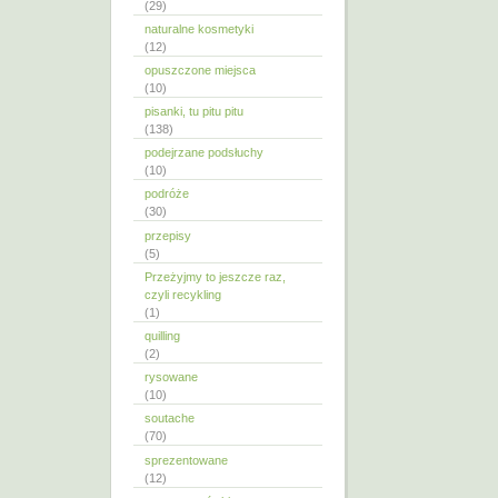
(29)
naturalne kosmetyki
(12)
opuszczone miejsca
(10)
pisanki, tu pitu pitu
(138)
podejrzane podsłuchy
(10)
podróże
(30)
przepisy
(5)
Przeżyjmy to jeszcze raz,
czyli recykling
(1)
quilling
(2)
rysowane
(10)
soutache
(70)
sprezentowane
(12)