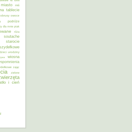
alowane na szkle
miasto
miś
na tablecie
obrusy
owoce
podróże
s
ty dla mnie
ptak
sowane
róża
soutache
starocie
szydełkowe
urodziny
dzieci
wiosna
zywa
spomnienia
ydełkowe
zając
cia
zielone
zwierzęta
atło i cień
iz