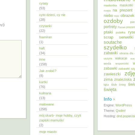
m
cytaty
maskotki
maskotka
(53)
na prezent
motyle
cyto dzieci, cy nie
niebo
obrazek
noc
ozdoby
(28)
pie
ny])
czytanki
portrety
Poznań
prezen
(22)
ptaki
ry
pudełka
scrap
foamiran
serwetki
soutache
(1)
szydełko
haft
zabawki
(34)
ubrania dla 
wakacje
uszyte
war
inne
w
woda
wspominki
(158)
zabawki
zabawki sz
Jak zrobić?
zdję
zawieszki
(8)
zima
znaleziska
kartki
świ
ślub
łąka
śnieg
(76)
święta
kulinaria
(13)
Info
malowane
Engine:
WordPress
(258)
Theme:
Qwilm!
mój skarb- moje hobby, czyli
Hosting:
dnd.popiel.b
zapiski mamuśki
(2)
moje miasto