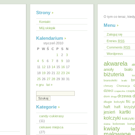
Strony
O tym co teraz, kied
Kontakt
Menu
Mój sklepik
Zaloguj się
Kalendarium
Entries
RSS
styczeń 2010
Comments
RSS
P
W
Ś
C
P
S
N
Wordpress
1
2
3
4
5
6
7
8
9
10
akwarela
ak
11
12
13
14
15
16
17
anioły
biał
18
19
20
21
22
23
24
biżuteria
bi
25
26
27
28
29
30
31
br
bransoletki
bratki
« gru
lut »
chmury
Chorwacja
dzieci
czapk
czapeczka
d
drzewa
dom
droga
filc
długie kolczyki
gr
Kategorie
haft
haft krzyż
kartki
jesień
candy-cukierasy
kolczyki
kolczyki
(11)
kolorowo
ślubne
kompl
ciekawe miejsca
kwiaty
la
(27)
malowane