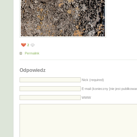
2
Permalink
Odpowiedz
Nick (required)
E-mail (konieczny [nie jest publikowa
WWW