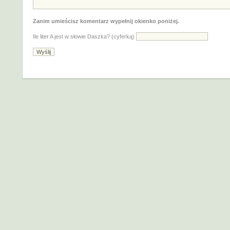
Zanim umieścisz komentarz wypełnij okienko poniżej.
Ile liter A jest w słowie Daszka? (cyferką)