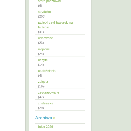
stare pocztówki
(6)
szydełko
(206)
tabletki czyli bazgroły na
tablecie
(41)
ufilcowane
(23)
ulepione
(24)
uszyte
(14)
uzależnienia
(4)
zdjęcia
(199)
zescrapowane
(47)
znaleziska
(29)
Archiwa
lipiec 2026