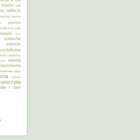
alowane na szkle
miasto
miś
na tablecie
obrusy
owoce
podróże
s
ty dla mnie
ptak
sowane
róża
soutache
starocie
szydełkowe
urodziny
dzieci
wiosna
zywa
spomnienia
ydełkowe
zając
cia
zielone
zwierzęta
atło i cień
iz