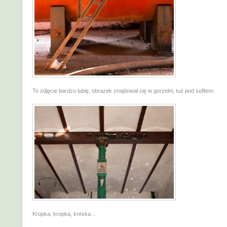
To zdjęcie bardzo lubię, obrazek znajdował się w gorzelni, tuż pod sufitem.
Kropka, kropka, kreska…