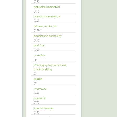
(29)
naturalne kosmetyki
(12)
opuszczone miejsca
(10)
pisanki, tu pitu pitu
(138)
podejrzane podsłuchy
(10)
podróże
(30)
przepisy
(5)
Przeżyjmy to jeszcze raz,
czyli recykling
(1)
quilling
(2)
rysowane
(10)
soutache
(70)
sprezentowane
(12)