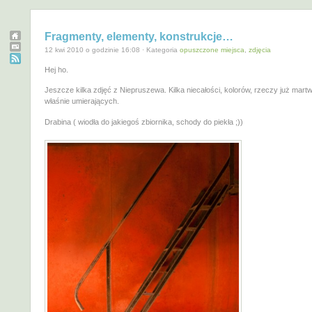
Fragmenty, elementy, konstrukcje…
12 kwi 2010 o godzinie 16:08 · Kategoria
opuszczone miejsca
,
zdjęcia
Hej ho.
Jeszcze kilka zdjęć z Niepruszewa. Kilka niecałości, kolorów, rzeczy już martw
właśnie umierających.
Drabina ( wiodła do jakiegoś zbiornika, schody do piekła ;))