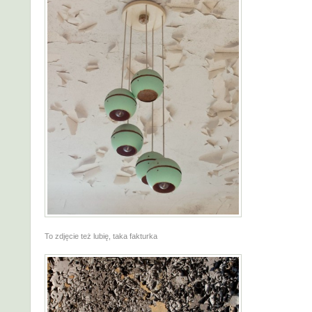
To zdjęcie też lubię, taka fakturka