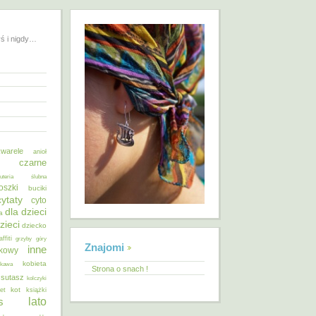
yś i nigdy…
warele
anioł
o czarne
żuteria ślubna
oszki
buciki
cytaty
cyto
dla dzieci
a
zieci
dziecko
affiti
grzyby
góry
Znajomi
inne
ykowy
kobieta
kawa
Strona o snach !
 sutasz
kolczyki
kot
et
książki
lato
s