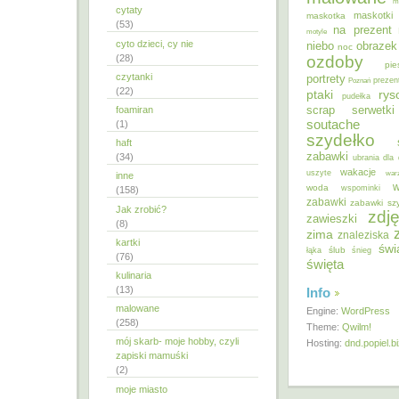
m
cytaty
maskotki
maskotka
(53)
na prezent
motyle
cyto dzieci, cy nie
niebo
obrazek
noc
ozdoby
(28)
pie
czytanki
portrety
Poznań
prezen
(22)
ptaki
ry
pudełka
scrap
foamiran
serwetki
soutache
(1)
szydełko
haft
zabawki
(34)
ubrania dla 
wakacje
uszyte
war
inne
w
woda
wspominki
(158)
zabawki
zabawki sz
Jak zrobić?
zdję
zawieszki
(8)
zima
znaleziska
kartki
świ
ślub
łąka
śnieg
(76)
święta
kulinaria
(13)
Info
malowane
Engine:
WordPress
(258)
Theme:
Qwilm!
mój skarb- moje hobby, czyli
Hosting:
dnd.popiel.b
zapiski mamuśki
(2)
moje miasto