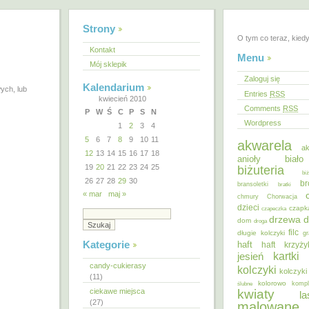
Strony
O tym co teraz, kied
Kontakt
Menu
Mój sklepik
Zaloguj się
Kalendarium
ych, lub
Entries
RSS
kwiecień 2010
Comments
RSS
P
W
Ś
C
P
S
N
Wordpress
1
2
3
4
5
6
7
8
9
10
11
akwarela
ak
12
13
14
15
16
17
18
anioły
biał
19
20
21
22
23
24
25
biżuteria
bi
26
27
28
29
30
br
bransoletki
bratki
« mar
maj »
chmury
Chorwacja
dzieci
czapk
czapeczka
d
drzewa
dom
droga
filc
długie kolczyki
gr
Kategorie
haft
haft krzyż
kartki
jesień
candy-cukierasy
kolczyki
kolczyki
(11)
kolorowo
ślubne
kompl
ciekawe miejsca
kwiaty
la
(27)
malowane