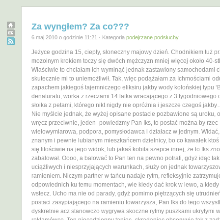
Za wyngłem? Za co???
6 maj 2010 o godzinie 11:21 · Kategoria
podejrzane podsłuchy
Jeżyce godzina 15, ciepły, słoneczny majowy dzień. Chodnikiem tuż 
mozolnym krokiem toczy się dwóch mężczyzn mniej więcej około 40-stk
Właściwie to chciałam ich wyminąć jednak zastawiony samochodami 
skutecznie mi to uniemożliwił. Tak, więc podążałam za Ichmościami o
zapachem jakiegoś tajemniczego eliksiru jakby wody kolońskiej typu ‘Br
denaturatu, worka z rzeczami 14 latka wracającego z 3 tygodniowego 
słoika z petami, którego nikt nigdy nie opróżnia i jeszcze czegoś jakby
Nie myślcie jednak, że wyżej opisane postacie pozbawione są uroku, o
wręcz przeciwnie, jeden -powiedzmy Pan Iks, to postać można by rzec
wielowymiarowa, podpora, pomysłodawca i działacz w jednym. Widać, 
znanym i pewnie lubianym mieszkańcem dzielnicy, bo co kawałek kto
się litościwie na jego widok, lub jakaś kobita szepce innej, że to Iks z
zabalował. Oooo, a balować to Pan ten na pewno potrafi, gdyż idąc tak
uciążliwych i niesprzyjających warunkach, służy on jednak towarzyszo
ramieniem. Niczym partner w tańcu nadaje rytm, refleksyjnie zatrzymuj
odpowiednich ku temu momentach, wie kiedy dać krok w lewo, a kied
wstecz. Ucho ma nie od parady, gdyż pomimo piętrzących się utrudni
postaci zasypiającego na ramieniu towarzysza, Pan Iks do tego wszyst
dyskretnie acz stanowczo wygrywa skoczne rytmy puszkami ukrytymi 