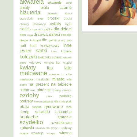
akwarela
akwarele
anioł
anioły
biało czarne
biżuteria
biżuteria ślubna
broszki
buciki
bransoletki
bratki
cytaty
cyto
chmury
Chorwacja
dla dzieci
dzieci
czapka
czapeczka
dzieci
drzewa
dom
dziecko
droga
filc
długie kolczyki
graffiti
grzyby
góry
inne
haft
haft krzyżykowy
kartki
jesień
kobieta
kawa
kolczyki
kolczyki sutasz
kolczyki
kolorowo
kot
ślubne
komplet
książki
kwiaty
lato
las
malowane
malowane na szkle
miasto
maskotki
maskotka
miś
na prezent
na tablecie
motyle
niebo
obrazek
noc
obrusy
owoce
ozdoby
podróże
pies
portrety
Poznań
prezenty dla mnie
ptak
ptaki
rysowane
pudełka
róża
scrap
soutache
serwetki
soutache
starocie
szydełko
szydełkowe
zabawki
urodziny
ubrania dla dzieci
wiosna
wakacje
uszyte
warzywa