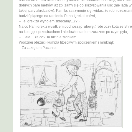
reklamówce. Ten niecodzienny taniec- skradaniec obserwuję tak z za
dobrych parę metrów, aż zbliżamy się do skrzyżowania ulic (nie lada 
takiej pary akrobatów). Pan Iks zatrzymuje się, widać, że robi rozeznani
budzi śpiącego na ramieniu Pana Igreka i mówi;
– Te Igrek za wyngłem skręcamy…(?!)
Na co Pan igrek z wysiłkiem podnosząc głowę,( robi oczy kota ze Shre
na kolegę z przestrachem i niedowierzaniem zarazem po czym pyta;
– …ale… za co? Ja nic nie zrobiłem.
Wodzirej obrzucił kumpla litościwym spojrzeniem i mruknął;
– Za zakrętem Pacanie.