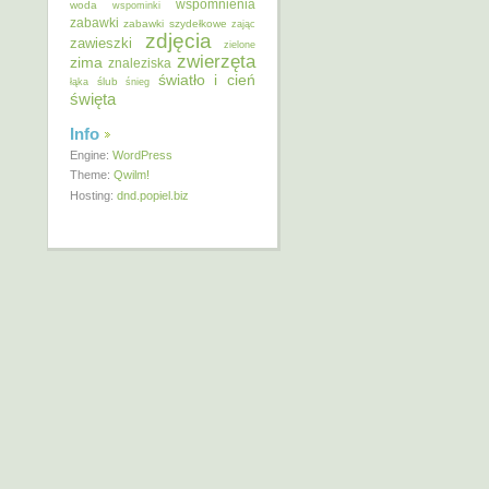
wspomnienia
woda
wspominki
zabawki
zabawki szydełkowe
zając
zdjęcia
zawieszki
zielone
zwierzęta
zima
znaleziska
światło i cień
ślub
łąka
śnieg
święta
Info
Engine:
WordPress
Theme:
Qwilm!
Hosting:
dnd.popiel.biz