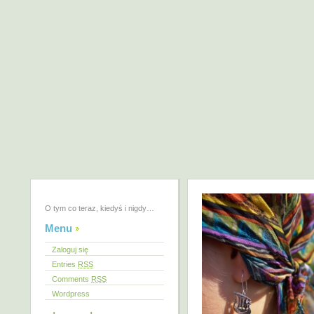
O tym co teraz, kiedyś i nigdy…
Menu
Zaloguj się
Entries
RSS
Comments
RSS
Wordpress