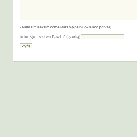
Zanim umieścisz komentarz wypełnij okienko poniżej.
Ile liter A jest w słowie Daszka? (cyferką)