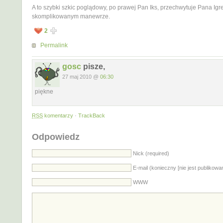
A to szybki szkic poglądowy, po prawej Pan Iks, przechwytuje Pana Igr
skomplikowanym manewrze.
2
Permalink
gosc
pisze,
27 maj 2010 @
06:30
piękne
RSS
komentarzy
·
TrackBack
Odpowiedz
Nick (required)
E-mail (konieczny [nie jest publikowa
WWW