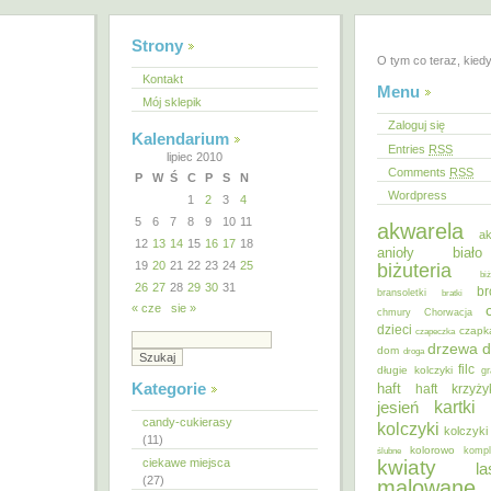
Strony
O tym co teraz, kied
Kontakt
Menu
Mój sklepik
Zaloguj się
Kalendarium
Entries
RSS
lipiec 2010
Comments
RSS
P
W
Ś
C
P
S
N
Wordpress
1
2
3
4
5
6
7
8
9
10
11
akwarela
ak
12
13
14
15
16
17
18
anioły
biał
19
20
21
22
23
24
25
biżuteria
bi
26
27
28
29
30
31
br
bransoletki
bratki
« cze
sie »
chmury
Chorwacja
dzieci
czapk
czapeczka
d
drzewa
dom
droga
filc
długie kolczyki
gr
Kategorie
haft
haft krzyż
kartki
jesień
candy-cukierasy
kolczyki
kolczyki
(11)
kolorowo
ślubne
kompl
ciekawe miejsca
kwiaty
la
(27)
malowane