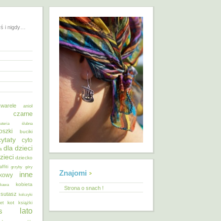
yś i nigdy…
warele
anioł
o czarne
żuteria ślubna
oszki
buciki
cytaty
cyto
dla dzieci
a
zieci
dziecko
affiti
grzyby
góry
Znajomi
inne
ykowy
kobieta
kawa
Strona o snach !
 sutasz
kolczyki
kot
et
książki
lato
s