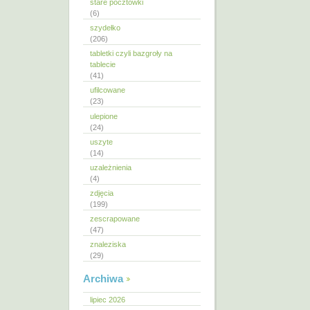
stare pocztówki
(6)
szydełko
(206)
tabletki czyli bazgroły na
tablecie
(41)
ufilcowane
(23)
ulepione
(24)
uszyte
(14)
uzależnienia
(4)
zdjęcia
(199)
zescrapowane
(47)
znaleziska
(29)
Archiwa
lipiec 2026