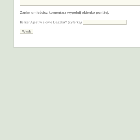
Zanim umieścisz komentarz wypełnij okienko poniżej.
Ile liter A jest w słowie Daszka? (cyferką)