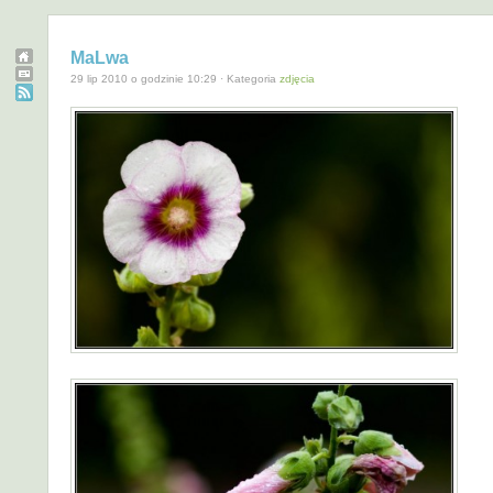
MaLwa
29 lip 2010 o godzinie 10:29 · Kategoria
zdjęcia