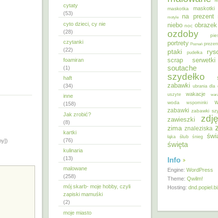
m
cytaty
maskotki
maskotka
(53)
na prezent
motyle
cyto dzieci, cy nie
niebo
obrazek
noc
ozdoby
(28)
pie
czytanki
portrety
Poznań
prezen
(22)
ptaki
ry
pudełka
scrap
foamiran
serwetki
soutache
(1)
szydełko
haft
zabawki
(34)
ubrania dla 
wakacje
uszyte
war
inne
w
woda
wspominki
(158)
zabawki
zabawki sz
Jak zrobić?
zdję
zawieszki
(8)
zima
znaleziska
kartki
świ
ślub
łąka
śnieg
(76)
ny])
święta
kulinaria
(13)
Info
malowane
Engine:
WordPress
(258)
Theme:
Qwilm!
mój skarb- moje hobby, czyli
Hosting:
dnd.popiel.b
zapiski mamuśki
(2)
moje miasto