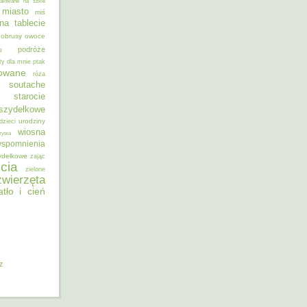
alowane na szkle
miasto
miś
na tablecie
obrusy
owoce
podróże
s
ty dla mnie
ptak
sowane
róża
soutache
starocie
szydełkowe
urodziny
dzieci
wiosna
zywa
spomnienia
ydełkowe
zając
cia
zielone
zwierzęta
atło i cień
iz