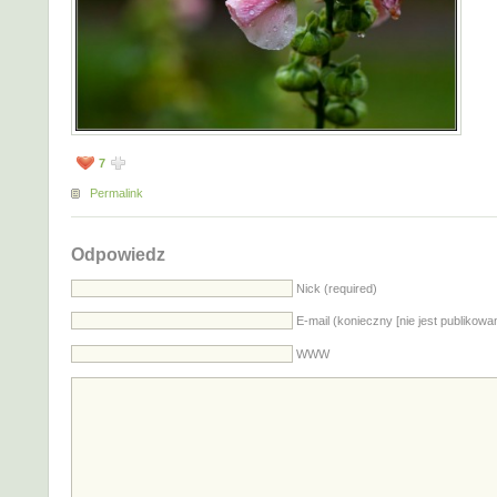
7
Permalink
Odpowiedz
Nick (required)
E-mail (konieczny [nie jest publikowa
WWW