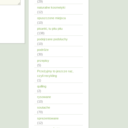
(29)
naturalne kosmetyki
(12)
opuszczone miejsca
(10)
pisanki, tu pitu pitu
(138)
podejrzane podsłuchy
(10)
podróże
(30)
przepisy
(5)
Przeżyjmy to jeszcze raz,
czyli recykling
(1)
quilling
(2)
rysowane
(10)
soutache
(70)
sprezentowane
(12)