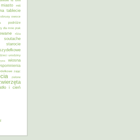
alowane na szkle
miasto
miś
na tablecie
obrusy
owoce
podróże
s
ty dla mnie
ptak
sowane
róża
soutache
starocie
szydełkowe
urodziny
dzieci
wiosna
zywa
spomnienia
ydełkowe
zając
cia
zielone
zwierzęta
atło i cień
iz