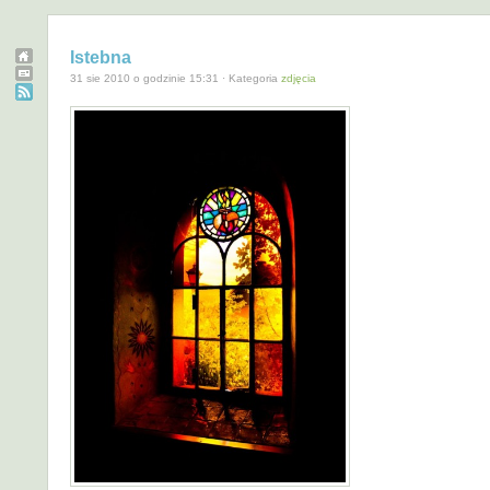
Istebna
31 sie 2010 o godzinie 15:31 · Kategoria
zdjęcia