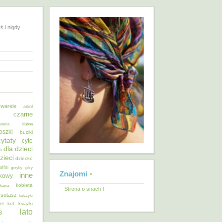
yś i nigdy…
warele
anioł
o czarne
żuteria ślubna
oszki
buciki
cytaty
cyto
dla dzieci
a
zieci
dziecko
affiti
grzyby
góry
Znajomi
inne
ykowy
kobieta
kawa
Strona o snach !
 sutasz
kolczyki
kot
et
książki
lato
s