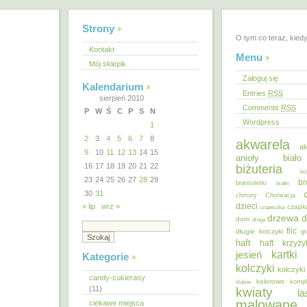
Strony
O tym co teraz, kied
Kontakt
Menu
Mój sklepik
Zaloguj się
Kalendarium
Entries
RSS
sierpień 2010
Comments
RSS
P
W
Ś
C
P
S
N
Wordpress
1
2
3
4
5
6
7
8
akwarela
ak
9
10
11
12
13
14
15
anioły
biał
16
17
18
19
20
21
22
biżuteria
bi
23
24
25
26
27
28
29
br
bransoletki
bratki
30
31
chmury
Chorwacja
dzieci
« lip
wrz »
czapk
czapeczka
d
drzewa
dom
droga
filc
długie kolczyki
gr
haft
haft krzyż
kartki
jesień
Kategorie
kolczyki
kolczyki
candy-cukierasy
kolorowo
ślubne
kompl
(11)
kwiaty
la
malowane
ciekawe miejsca