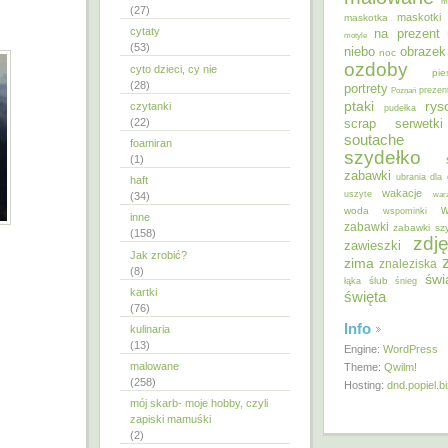
m
(27)
maskotki
maskotka
cytaty
na prezent
motyle
(53)
niebo
obrazek
noc
ozdoby
cyto dzieci, cy nie
pie
(28)
portrety
Poznań
prezen
ptaki
ry
czytanki
pudełka
(22)
scrap
serwetki
soutache
foamiran
szydełko
(1)
zabawki
ubrania dla 
haft
wakacje
uszyte
war
(34)
w
woda
wspominki
inne
zabawki
zabawki sz
(158)
zdję
zawieszki
Jak zrobić?
zima
znaleziska
(8)
świ
ślub
łąka
śnieg
kartki
święta
(76)
Info
kulinaria
(13)
Engine:
WordPress
malowane
Theme:
Qwilm!
(258)
Hosting:
dnd.popiel.b
mój skarb- moje hobby, czyli
zapiski mamuśki
(2)