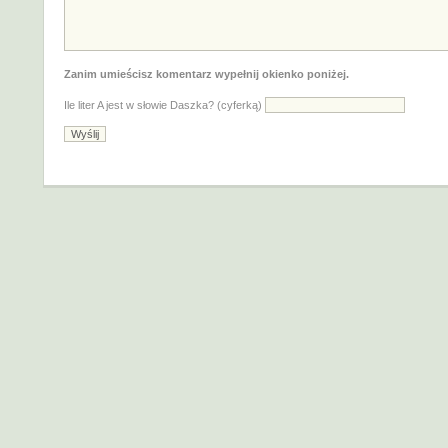
Zanim umieścisz komentarz wypełnij okienko poniżej.
Ile liter A jest w słowie Daszka? (cyferką)