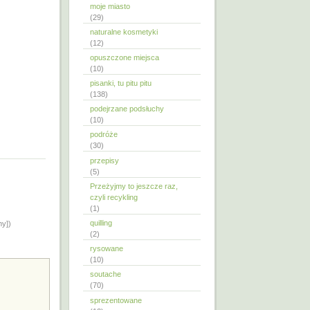
moje miasto
(29)
naturalne kosmetyki
(12)
opuszczone miejsca
(10)
pisanki, tu pitu pitu
(138)
podejrzane podsłuchy
(10)
podróże
(30)
przepisy
(5)
Przeżyjmy to jeszcze raz,
czyli recykling
(1)
quilling
ny])
(2)
rysowane
(10)
soutache
(70)
sprezentowane