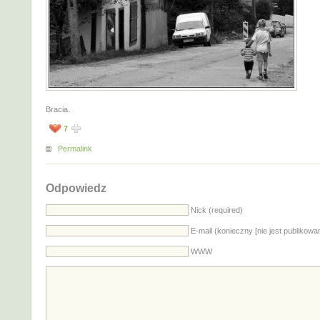
Bracia.
7
Permalink
Odpowiedz
Nick (required)
E-mail (konieczny [nie jest publikowa
WWW