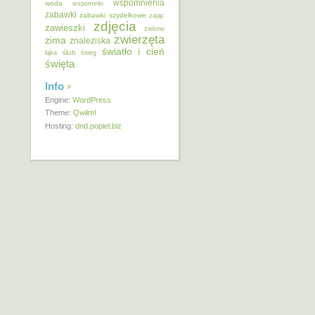
wspomnienia
woda
wspominki
zabawki
zabawki szydełkowe
zając
zdjęcia
zawieszki
zielone
zwierzęta
zima
znaleziska
światło i cień
ślub
łąka
śnieg
święta
Info
Engine:
WordPress
Theme:
Qwilm!
Hosting:
dnd.popiel.biz