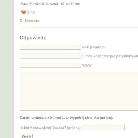
'Sławny’ kwiatek. Akwarela 10 na 14 cm.
6
Permalink
Odpowiedz
Nick (required)
E-mail (konieczny [nie jest publikowa
WWW
Zanim umieścisz komentarz wypełnij okienko poniżej.
Ile liter A jest w słowie Daszka? (cyferką)