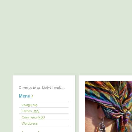
O tym co teraz, kiedyś i nigdy…
Menu
Zaloguj się
Entries
RSS
Comments
RSS
Wordpress