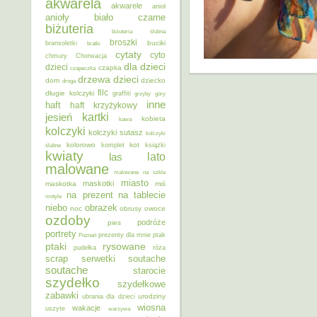
akwarela
akwarele
anioł
anioły
biało czarne
biżuteria
biżuteria ślubna
broszki
buciki
bransoletki
bratki
cytaty
cyto
chmury
Chorwacja
dla dzieci
dzieci
czapka
czapeczka
dzieci
drzewa
dom
dziecko
droga
filc
długie kolczyki
graffiti
grzyby
góry
inne
haft
haft krzyżykowy
kartki
jesień
kobieta
kawa
kolczyki
kolczyki sutasz
kolczyki
kolorowo
kot
ślubne
komplet
książki
kwiaty
lato
las
malowane
malowane na szkle
miasto
maskotki
maskotka
miś
na prezent
na tablecie
motyle
niebo
obrazek
noc
obrusy
owoce
ozdoby
podróże
pies
portrety
Poznań
prezenty dla mnie
ptak
ptaki
rysowane
pudełka
róża
scrap
soutache
serwetki
soutache
starocie
szydełko
szydełkowe
zabawki
urodziny
ubrania dla dzieci
wiosna
wakacje
uszyte
warzywa