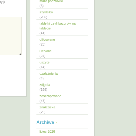
stare pocztówki
ny])
(6)
szydełko
(206)
tabletki czyli bazgroły na
tablecie
(41)
ufilcowane
(23)
ulepione
(24)
uszyte
(14)
uzależnienia
(4)
zdjęcia
(199)
zescrapowane
(47)
znaleziska
(29)
Archiwa
lipiec 2026