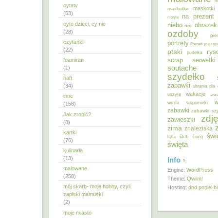
m
cytaty
maskotki
maskotka
(53)
na prezent
motyle
cyto dzieci, cy nie
niebo
obrazek
noc
ozdoby
(28)
pie
czytanki
portrety
Poznań
prezen
(22)
ptaki
ry
pudełka
scrap
foamiran
serwetki
soutache
(1)
szydełko
haft
zabawki
(34)
ubrania dla 
wakacje
uszyte
war
inne
w
woda
wspominki
(158)
zabawki
zabawki sz
Jak zrobić?
zdję
zawieszki
(8)
zima
znaleziska
kartki
świ
ślub
łąka
śnieg
(76)
święta
kulinaria
(13)
Info
malowane
Engine:
WordPress
(258)
Theme:
Qwilm!
mój skarb- moje hobby, czyli
Hosting:
dnd.popiel.b
zapiski mamuśki
(2)
moje miasto