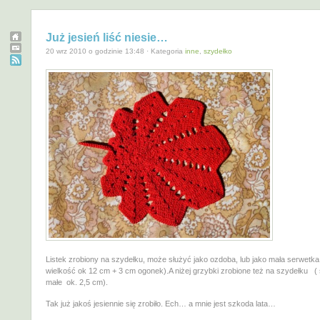
Już jesień liść niesie…
20 wrz 2010 o godzinie 13:48 · Kategoria
inne
,
szydełko
Listek zrobiony na szydełku, może służyć jako ozdoba, lub jako mała serwetka
wielkość ok 12 cm + 3 cm ogonek).A niżej grzybki zrobione też na szydełku (
małe ok. 2,5 cm).
Tak już jakoś jesiennie się zrobiło. Ech… a mnie jest szkoda lata…