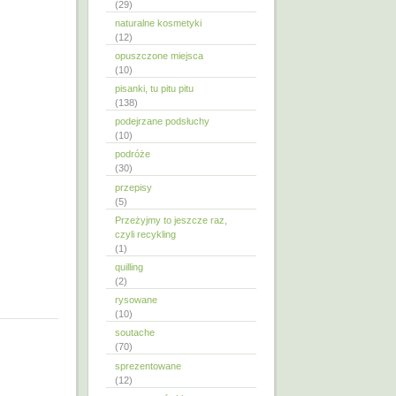
(29)
naturalne kosmetyki
(12)
opuszczone miejsca
(10)
pisanki, tu pitu pitu
(138)
podejrzane podsłuchy
(10)
podróże
(30)
przepisy
(5)
Przeżyjmy to jeszcze raz,
czyli recykling
(1)
quilling
(2)
rysowane
(10)
soutache
(70)
sprezentowane
(12)