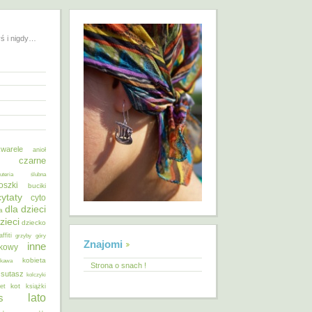
yś i nigdy…
warele
anioł
o czarne
żuteria ślubna
oszki
buciki
cytaty
cyto
dla dzieci
a
zieci
dziecko
affiti
grzyby
góry
Znajomi
inne
ykowy
kobieta
kawa
Strona o snach !
 sutasz
kolczyki
kot
et
książki
lato
s