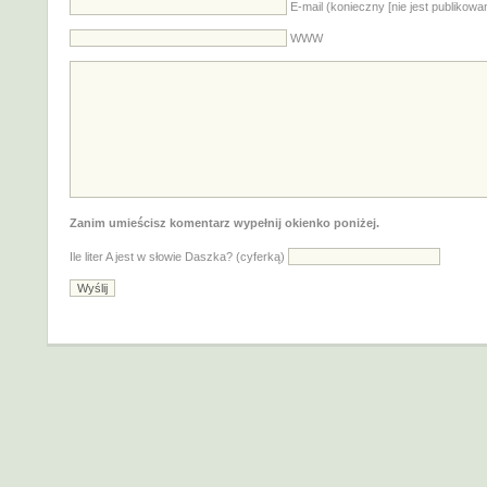
E-mail (konieczny [nie jest publikowa
WWW
Zanim umieścisz komentarz wypełnij okienko poniżej.
Ile liter A jest w słowie Daszka? (cyferką)