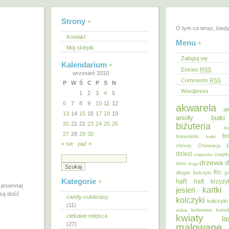
Strony
O tym co teraz, kied
Kontakt
Menu
Mój sklepik
Zaloguj się
Kalendarium
Entries
RSS
wrzesień 2010
Comments
RSS
P
W
Ś
C
P
S
N
Wordpress
1
2
3
4
5
6
7
8
9
10
11
12
akwarela
ak
13
14
15
16
17
18
19
anioły
biał
20
21
22
23
24
25
26
biżuteria
bi
27
28
29
30
br
bransoletki
bratki
« sie
paź »
chmury
Chorwacja
dzieci
czapk
czapeczka
d
drzewa
dom
droga
filc
długie kolczyki
gr
Kategorie
haft
haft krzyż
 jesienna(
kartki
jesień
 są dość
candy-cukierasy
kolczyki
kolczyki
(11)
kolorowo
ślubne
kompl
ciekawe miejsca
kwiaty
la
(27)
malowane