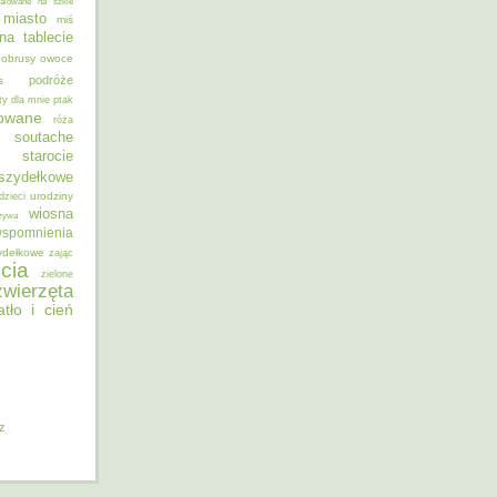
alowane na szkle
miasto
miś
na tablecie
obrusy
owoce
podróże
s
ty dla mnie
ptak
sowane
róża
soutache
starocie
szydełkowe
urodziny
dzieci
wiosna
zywa
spomnienia
ydełkowe
zając
cia
zielone
zwierzęta
atło i cień
iz