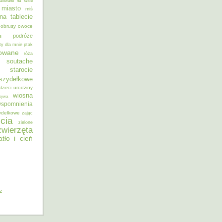
alowane na szkle
miasto
miś
na tablecie
obrusy
owoce
podróże
s
ty dla mnie
ptak
sowane
róża
soutache
starocie
szydełkowe
urodziny
dzieci
wiosna
zywa
spomnienia
ydełkowe
zając
cia
zielone
zwierzęta
atło i cień
iz