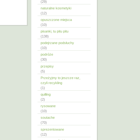
(29)
naturalne kosmetyki
(12)
opuszczone miejsca
(10)
pisanki, tu pitu pitu
(138)
podejrzane podsłuchy
(10)
podróże
(30)
przepisy
(5)
Przeżyjmy to jeszcze raz,
czyli recykling
(1)
quilling
(2)
rysowane
(10)
soutache
(70)
sprezentowane
(12)