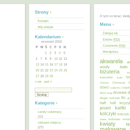
Strony
O tym co teraz, kied
Kontakt
Menu
Mój sklepik
Zaloguj się
Kalendarium
Entries
RSS
wrzesień 2010
Comments
RSS
P
W
Ś
C
P
S
N
Wordpress
1
2
3
4
5
6
7
8
9
10
11
12
akwarela
ak
13
14
15
16
17
18
19
anioły
biał
20
21
22
23
24
25
26
biżuteria
bi
27
28
29
30
br
bransoletki
bratki
« sie
paź »
chmury
Chorwacja
dzieci
czapk
czapeczka
d
drzewa
dom
droga
filc
długie kolczyki
gr
Kategorie
haft
haft krzyż
kartki
jesień
candy-cukierasy
kolczyki
kolczyki
(11)
kolorowo
ślubne
kompl
ciekawe miejsca
kwiaty
la
(27)
malowane