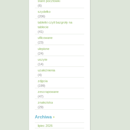
stare pocztówki
(6)
szydełko
(206)
tabletki czyli bazgroły na
tablecie
(41)
ufilcowane
(23)
ulepione
(24)
uszyte
(14)
uzależnienia
(4)
zdjęcia
(199)
zescrapowane
(47)
znaleziska
(29)
Archiwa
lipiec 2026