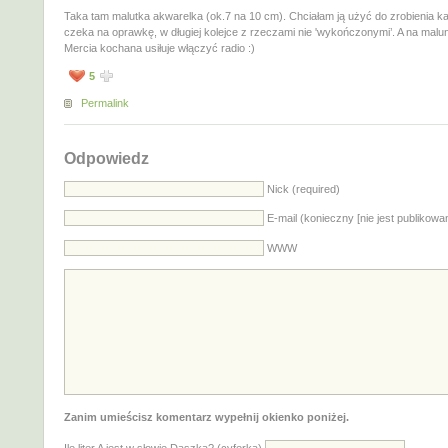
Taka tam malutka akwarelka (ok.7 na 10 cm). Chciałam ją użyć do zrobienia kar
czeka na oprawkę, w długiej kolejce z rzeczami nie 'wykończonymi’. A na malu
Mercia kochana usiłuje włączyć radio :)
5
Permalink
Odpowiedz
Nick (required)
E-mail (konieczny [nie jest publikowa
WWW
Zanim umieścisz komentarz wypełnij okienko poniżej.
Ile liter A jest w słowie Daszka? (cyferką)