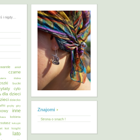
yś i nigdy…
warele
anioł
o czarne
żuteria ślubna
oszki
buciki
cytaty
cyto
dla dzieci
a
zieci
dziecko
affiti
grzyby
góry
Znajomi
inne
ykowy
kobieta
kawa
Strona o snach !
 sutasz
kolczyki
kot
et
książki
lato
s