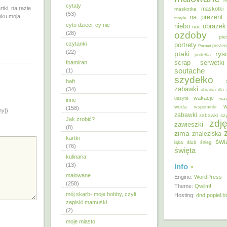
m
cytaty
tki, na razie
maskotki
maskotka
(53)
nku moja
na prezent
motyle
cyto dzieci, cy nie
niebo
obrazek
noc
ozdoby
(28)
pie
czytanki
portrety
Poznań
prezen
(22)
ptaki
ry
pudełka
scrap
foamiran
serwetki
soutache
(1)
szydełko
haft
zabawki
(34)
ubrania dla 
wakacje
uszyte
war
inne
w
woda
wspominki
(158)
ny])
zabawki
zabawki sz
Jak zrobić?
zdję
zawieszki
(8)
zima
znaleziska
kartki
świ
ślub
łąka
śnieg
(76)
święta
kulinaria
(13)
Info
malowane
Engine:
WordPress
(258)
Theme:
Qwilm!
mój skarb- moje hobby, czyli
Hosting:
dnd.popiel.b
zapiski mamuśki
(2)
moje miasto