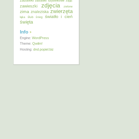
zabawki
zabawki szydełkowe
zając
zdjęcia
zawieszki
zielone
zwierzęta
zima
znaleziska
światło i cień
ślub
łąka
śnieg
święta
Info
Engine:
WordPress
Theme:
Qwilm!
Hosting:
dnd.popiel.biz