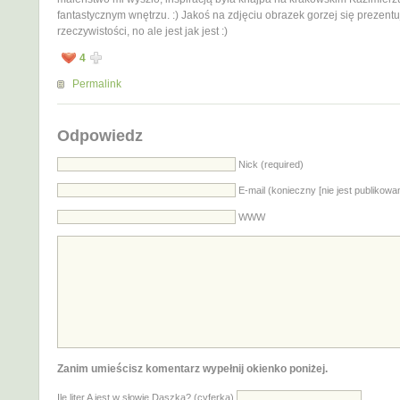
fantastycznym wnętrzu. :) Jakoś na zdjęciu obrazek gorzej się prezentu
rzeczywistości, no ale jest jak jest :)
4
Permalink
Odpowiedz
Nick (required)
E-mail (konieczny [nie jest publikowa
WWW
Zanim umieścisz komentarz wypełnij okienko poniżej.
Ile liter A jest w słowie Daszka? (cyferką)