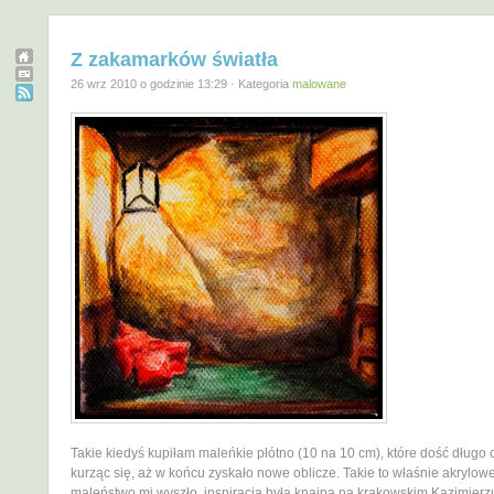
Z zakamarków światła
26 wrz 2010 o godzinie 13:29 · Kategoria
malowane
Takie kiedyś kupiłam maleńkie płótno (10 na 10 cm), które dość długo 
kurząc się, aż w końcu zyskało nowe oblicze. Takie to właśnie akrylow
maleństwo mi wyszło, inspiracją była knajpa na krakowskim Kazimierz