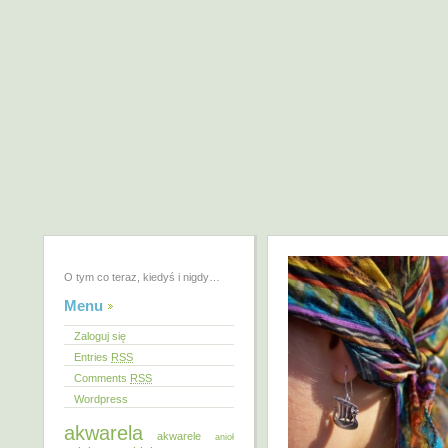
O tym co teraz, kiedyś i nigdy…
Menu
Zaloguj się
Entries
RSS
Comments
RSS
Wordpress
akwarela
akwarele
anioł