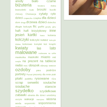
anioły
biało czarne
biżuteria
biżuteria ślubna
broszki
buciki
bransoletki
bratki
cytaty
cyto
chmury
Chorwacja
dla dzieci
dzieci
czapka
czapeczka
dzieci
drzewa
dom
dziecko
droga
filc
długie kolczyki
graffiti
grzyby
góry
inne
haft
haft krzyżykowy
kartki
jesień
kobieta
kawa
kolczyki
kolczyki sutasz
kolczyki
kolorowo
kot
ślubne
komplet
książki
kwiaty
lato
las
malowane
malowane na szkle
miasto
maskotki
maskotka
miś
na prezent
na tablecie
motyle
niebo
obrazek
noc
obrusy
owoce
ozdoby
podróże
pies
portrety
Poznań
prezenty dla mnie
ptak
ptaki
rysowane
pudełka
róża
scrap
soutache
serwetki
soutache
starocie
szydełko
szydełkowe
zabawki
urodziny
ubrania dla dzieci
wiosna
wakacje
uszyte
warzywa
wspomnienia
woda
wspominki