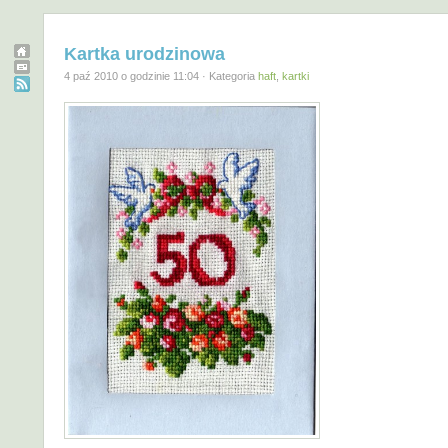
Kartka urodzinowa
4 paź 2010 o godzinie 11:04 · Kategoria
haft
,
kartki