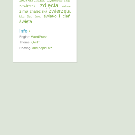
zabawki
zabawki szydełkowe
zając
zdjęcia
zawieszki
zielone
zwierzęta
zima
znaleziska
światło i cień
ślub
łąka
śnieg
święta
Info
Engine:
WordPress
Theme:
Qwilm!
Hosting:
dnd.popiel.biz