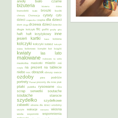
anioły
biało czarne
biżuteria
biżuteria ślubna
broszki
buciki
bransoletki
bratki
cytaty
cyto
chmury
Chorwacja
dla dzieci
dzieci
czapka
czapeczka
dzieci
drzewa
dom
dziecko
droga
filc
długie kolczyki
graffiti
grzyby
góry
inne
haft
haft krzyżykowy
kartki
jesień
kobieta
kawa
kolczyki
kolczyki sutasz
kolczyki
kolorowo
kot
ślubne
komplet
książki
kwiaty
lato
las
malowane
malowane na szkle
miasto
maskotki
maskotka
miś
na prezent
na tablecie
motyle
niebo
obrazek
noc
obrusy
owoce
ozdoby
podróże
pies
portrety
Poznań
prezenty dla mnie
ptak
ptaki
rysowane
pudełka
róża
scrap
soutache
serwetki
soutache
starocie
szydełko
szydełkowe
zabawki
urodziny
ubrania dla dzieci
wiosna
wakacje
uszyte
warzywa
wspomnienia
woda
wspominki