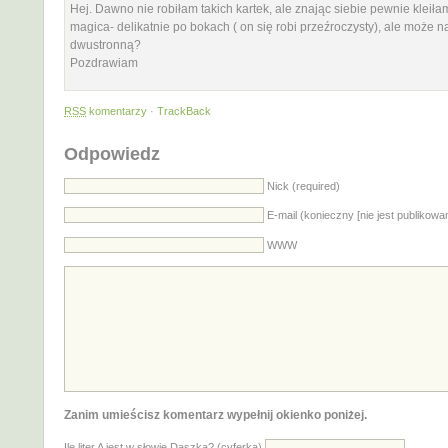
Hej. Dawno nie robiłam takich kartek, ale znając siebie pewnie kleiła
magica- delikatnie po bokach ( on się robi przeźroczysty), ale może 
dwustronną?
Pozdrawiam
RSS
komentarzy
·
TrackBack
Odpowiedz
Nick (required)
E-mail (konieczny [nie jest publikowa
WWW
Zanim umieścisz komentarz wypełnij okienko poniżej.
Ile liter A jest w słowie Daszka? (cyferką)