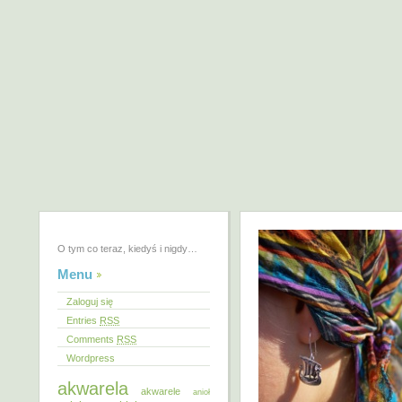
O tym co teraz, kiedyś i nigdy…
Menu
Zaloguj się
Entries
RSS
Comments
RSS
Wordpress
akwarela
akwarele
anioł