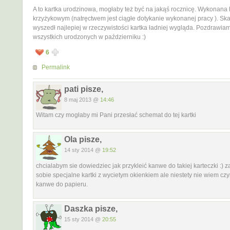
A to kartka urodzinowa, mogłaby też być na jakąś rocznicę. Wykonana
krzyżykowym (natręctwem jest ciągłe dotykanie wykonanej pracy ). Ska
wyszedł najlepiej w rzeczywistości kartka ładniej wygląda. Pozdrawiam
wszystkich urodzonych w październiku :)
6
Permalink
pati pisze,
8 maj 2013 @
14:46
Witam czy mogłaby mi Pani przesłać schemat do tej kartki
Ola pisze,
14 sty 2014 @
19:52
chcialabym sie dowiedziec jak przykleić kanwe do takiej karteczki :)
sobie specjalne kartki z wycietym okienkiem ale niestety nie wiem czy
kanwe do papieru.
Daszka pisze,
15 sty 2014 @
20:55