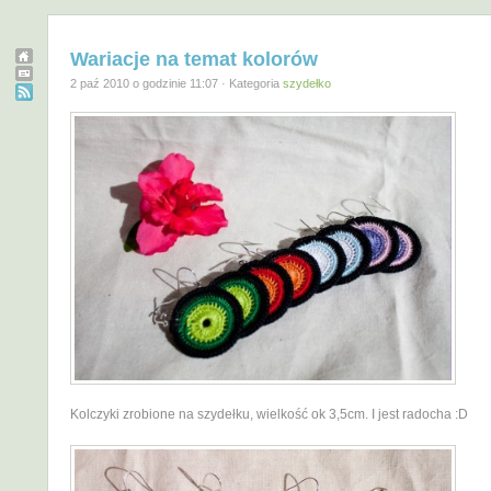
Wariacje na temat kolorów
2 paź 2010 o godzinie 11:07 · Kategoria
szydełko
Kolczyki zrobione na szydełku, wielkość ok 3,5cm. I jest radocha :D