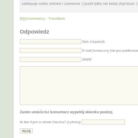
zaklepuje sobie zielone i czerwone :) jezeli tylko nie beda zbyt duze :)
RSS
komentarzy
·
TrackBack
Odpowiedz
Nick (required)
E-mail (konieczny [nie jest publikowa
WWW
Zanim umieścisz komentarz wypełnij okienko poniżej.
Ile liter A jest w słowie Daszka? (cyferką)