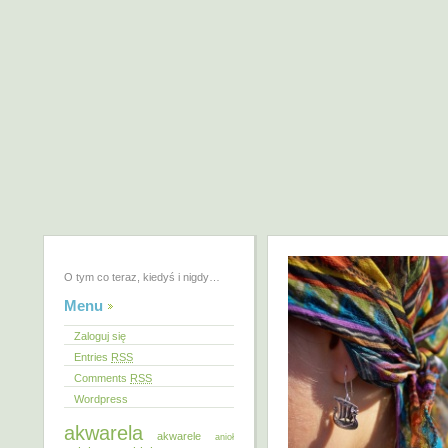
O tym co teraz, kiedyś i nigdy…
Menu
Zaloguj się
Entries
RSS
Comments
RSS
Wordpress
akwarela
akwarele
anioł