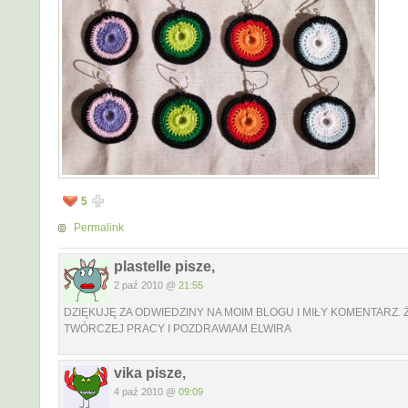
5
Permalink
plastelle pisze,
2 paź 2010 @
21:55
DZIĘKUJĘ ZA ODWIEDZINY NA MOIM BLOGU I MIŁY KOMENTARZ. 
TWÓRCZEJ PRACY I POZDRAWIAM ELWIRA
vika pisze,
4 paź 2010 @
09:09