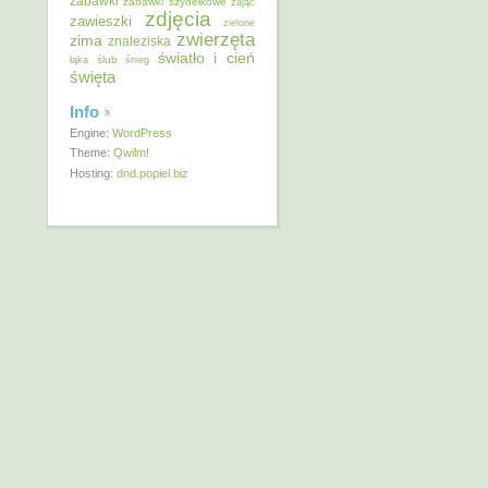
zabawki
zabawki szydełkowe
zając
zdjęcia
zawieszki
zielone
zwierzęta
zima
znaleziska
światło i cień
ślub
łąka
śnieg
święta
Info
Engine:
WordPress
Theme:
Qwilm!
Hosting:
dnd.popiel.biz