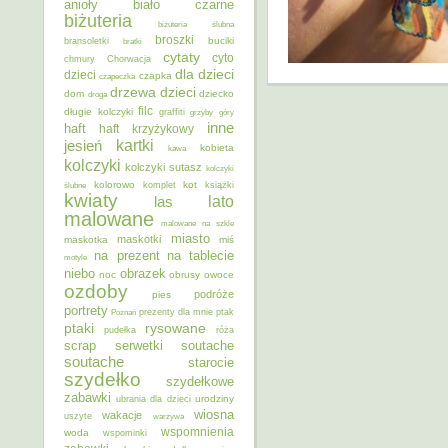
anioły
biało czarne
biżuteria
biżuteria ślubna
broszki
buciki
bransoletki
bratki
cytaty
cyto
chmury
Chorwacja
dla dzieci
dzieci
czapka
czapeczka
dzieci
drzewa
dom
dziecko
droga
filc
długie kolczyki
graffiti
grzyby
góry
inne
haft
haft krzyżykowy
kartki
jesień
kobieta
kawa
kolczyki
kolczyki sutasz
kolczyki
kolorowo
kot
ślubne
komplet
książki
kwiaty
lato
las
malowane
malowane na szkle
miasto
maskotki
maskotka
miś
na prezent
na tablecie
motyle
niebo
obrazek
noc
obrusy
owoce
ozdoby
podróże
pies
portrety
Poznań
prezenty dla mnie
ptak
ptaki
rysowane
pudełka
róża
scrap
soutache
serwetki
soutache
starocie
szydełko
szydełkowe
zabawki
urodziny
ubrania dla dzieci
wiosna
wakacje
uszyte
warzywa
wspomnienia
woda
wspominki