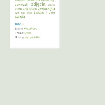
zabawki
zabawki szydełkowe
zając
zdjęcia
zawieszki
zielone
zwierzęta
zima
znaleziska
światło i cień
ślub
łąka
śnieg
święta
Info
Engine:
WordPress
Theme:
Qwilm!
Hosting:
dnd.popiel.biz