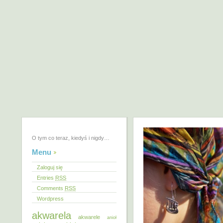
O tym co teraz, kiedyś i nigdy…
Menu
Zaloguj się
Entries
RSS
Comments
RSS
Wordpress
akwarela
akwarele
anioł