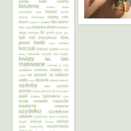
anioły
biało czarne
biżuteria
biżuteria ślubna
broszki
buciki
bransoletki
bratki
cytaty
cyto
chmury
Chorwacja
dla dzieci
dzieci
czapka
czapeczka
dzieci
drzewa
dom
dziecko
droga
filc
długie kolczyki
graffiti
grzyby
góry
inne
haft
haft krzyżykowy
kartki
jesień
kobieta
kawa
kolczyki
kolczyki sutasz
kolczyki
kolorowo
kot
ślubne
komplet
książki
kwiaty
lato
las
malowane
malowane na szkle
miasto
maskotki
maskotka
miś
na prezent
na tablecie
motyle
niebo
obrazek
noc
obrusy
owoce
ozdoby
podróże
pies
portrety
Poznań
prezenty dla mnie
ptak
ptaki
rysowane
pudełka
róża
scrap
soutache
serwetki
soutache
starocie
szydełko
szydełkowe
zabawki
urodziny
ubrania dla dzieci
wiosna
wakacje
uszyte
warzywa
wspomnienia
woda
wspominki