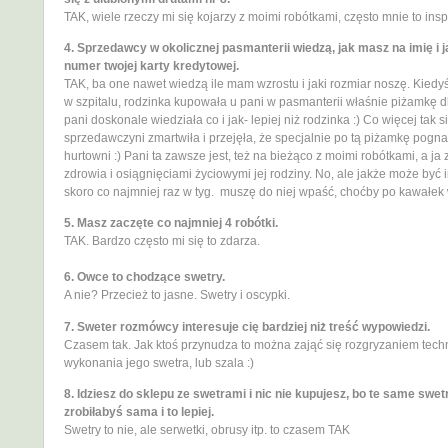
TAK, wiele rzeczy mi się kojarzy z moimi robótkami, często mnie to inspi
4. Sprzedawcy w okolicznej pasmanterii wiedzą, jak masz na imię i ja
numer twojej karty kredytowej.
TAK, ba one nawet wiedzą ile mam wzrostu i jaki rozmiar noszę. Kiedy
w szpitalu, rodzinka kupowała u pani w pasmanterii właśnie piżamkę d
pani doskonale wiedziała co i jak- lepiej niż rodzinka :) Co więcej tak s
sprzedawczyni zmartwiła i przejęła, że specjalnie po tą piżamkę pogna
hurtowni :) Pani ta zawsze jest, też na bieżąco z moimi robótkami, a ja
zdrowia i osiągnięciami życiowymi jej rodziny. No, ale jakże może być 
skoro co najmniej raz w tyg. muszę do niej wpaść, choćby po kawałek w
5. Masz zaczęte co najmniej 4 robótki.
TAK. Bardzo często mi się to zdarza.
6. Owce to chodzące swetry.
A nie? Przecież to jasne. Swetry i oscypki.
7. Sweter rozmówcy interesuje cię bardziej niż treść wypowiedzi.
Czasem tak. Jak ktoś przynudza to można zająć się rozgryzaniem techn
wykonania jego swetra, lub szala :)
8. Idziesz do sklepu ze swetrami i nic nie kupujesz, bo te same swet
zrobiłabyś sama i to lepiej.
Swetry to nie, ale serwetki, obrusy itp. to czasem TAK