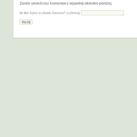
Zanim umieścisz komentarz wypełnij okienko poniżej.
Ile liter A jest w słowie Daszka? (cyferką)