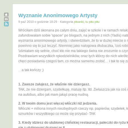
Wyznanie Anonimowego Artysty
9 paź 2010 o godzinie 18:29 · Kategoria
pisanki, tu pitu pitu
Wróciłam dziś skonana po całym dniu, zajęć w szkole i w ramach relak
zafundowałam sobie 'spacer’ po blogach, na jednym z nich (Yadis) nat
wyznania anonimowego artysty, i stwierdziłam, że to w dużej mierze o
powinno się to już leczyć. Niemniej jako nałogowa dłubaczka, 'coś rob
'uśmiałam się setnie, choć kto nie ma takiego świra nie zrozumie o c
Pozdrawiam wszystkich rękodzielników, oraz tych którzy do nich wkrót
chęci posiadania czegoś tam, co można samemu zrobić… i tak to się 
…a tak kończy ;)
1. Zawsze żałujesz, że właśnie nie dziergasz.
TAK, że nie dziergam, szydełkuję, maluję itp. itd. Zwłaszcza jak na coś
na autobus, albo jak mam jakąś pracę nudną.
2. W twoim domu jest więcej włóczki niż jedzenia.
Włóczki + miliona innych niezbędnych rzeczy np. papierów, szydełek, k
sznurków i wszystkiego co może się przydać- TAK
3. Kiedy idziesz do ulubionej chińskiej restauracji, pałeczki do ryżu 
się z ulubionymi drutami nr 8.