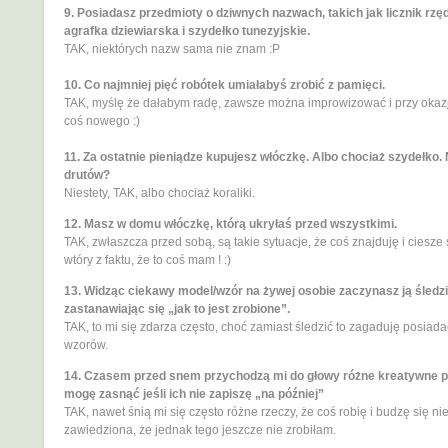
9. Posiadasz przedmioty o dziwnych nazwach, takich jak licznik rzę
agrafka dziewiarska i szydełko tunezyjskie.
TAK, niektórych nazw sama nie znam :P
10. Co najmniej pięć robótek umiałabyś zrobić z pamięci.
TAK, myślę że dałabym radę, zawsze można improwizować i przy okazj
coś nowego :)
11. Za ostatnie pieniądze kupujesz włóczkę. Albo chociaż szydełko.
drutów?
Niestety, TAK, albo chociaż koraliki.
12. Masz w domu włóczkę, którą ukryłaś przed wszystkimi.
TAK, zwłaszcza przed sobą, są takie sytuacje, że coś znajduję i ciesze 
wtóry z faktu, że to coś mam ! :)
13. Widząc ciekawy model/wzór na żywej osobie zaczynasz ją śledzi
zastanawiając się „jak to jest zrobione”.
TAK, to mi się zdarza często, choć zamiast śledzić to zagaduję posiad
wzorów.
14. Czasem przed snem przychodzą mi do głowy różne kreatywne p
mogę zasnąć jeśli ich nie zapiszę „na później”
TAK, nawet śnią mi się często różne rzeczy, że coś robię i budzę się ni
zawiedziona, że jednak tego jeszcze nie zrobiłam.