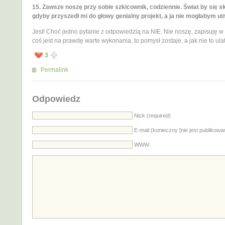
15. Zawsze noszę przy sobie szkicownik, codziennie. Świat by się s
gdyby przyszedł mi do głowy genialny projekt, a ja nie mogłabym utr
Jest! Choć jedno pytanie z odpowiedzią na NIE. Nie noszę, zapisuję w 
coś jest na prawdę warte wykonania, to pomysł zostaje, a jak nie to ulatu
3
Permalink
Odpowiedz
Nick (required)
E-mail (konieczny [nie jest publikowa
WWW